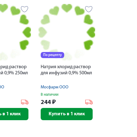
По рецепту
орид раствор
Натрия хлорид раствор
й 0,9% 250мл
для инфузий 0,9% 500мл
ОО
Мосфарм ООО
В наличии
244
₽
 в 1 клик
Купить в 1 клик