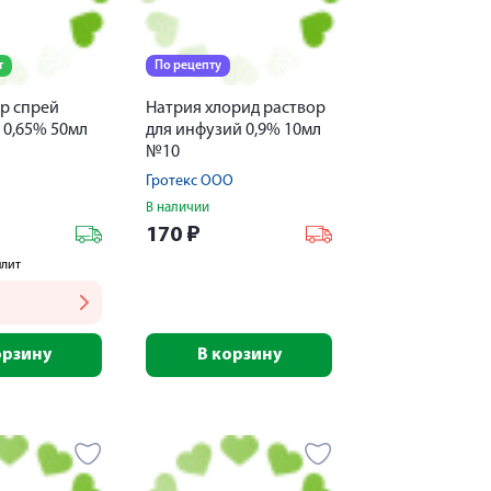
т
По рецепту
р спрей
Натрия хлорид раствор
 0,65% 50мл
для инфузий 0,9% 10мл
№10
Гротекс ООО
В наличии
170
₽
плит
орзину
В корзину