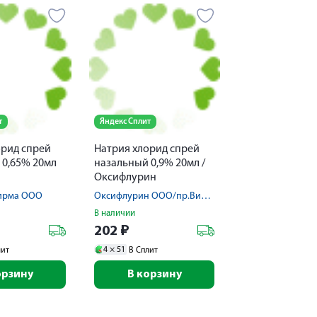
т
Яндекс Сплит
орид спрей
Натрия хлорид спрей
 0,65% 20мл
назальный 0,9% 20мл /
Оксифлурин
ирма ООО
Оксифлурин ООО/пр.Випс-Мед Фирма ООО
В наличии
202
₽
4 ×
51
лит
В Сплит
орзину
В корзину