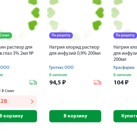
 Сплит
По рецепту
По рецепту
ин раствор для
Натрия хлорид раствор
Натрия хл
.глаз 3% 2мл №
для инфузий 0,9% 200мл
для инфузи
200мл
с ООО
Гротекс ООО
Красфарма
ии
В наличии
В наличии
₽
94,5
₽
104
₽
0
В Сплит
228
В корзину
В корзину
Купить