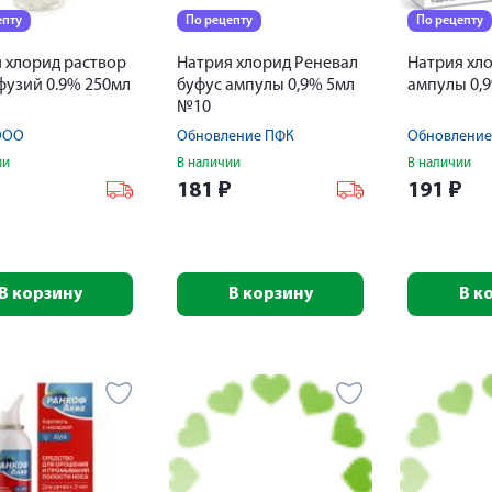
епту
По рецепту
По рецепту
 хлорид раствор
Натрия хлорид Реневал
Натрия хл
фузий 0.9% 250мл
буфус ампулы 0,9% 5мл
ампулы 0,
№10
ООО
Обновление ПФК
Обновление
ии
В наличии
В наличии
₽
181
₽
191
₽
В корзину
В корзину
В к