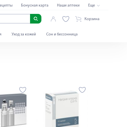
ецепты
Бонусная карта
Наши аптеки
Еще
Корзина
я
Уход за кожей
Сон и бессонница