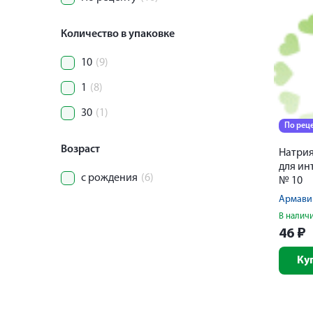
Количество в упаковке
10
(9)
1
(8)
30
(1)
По рец
Возраст
Натрия
для ин
с рождения
(6)
№ 10
В налич
46
₽
Ку