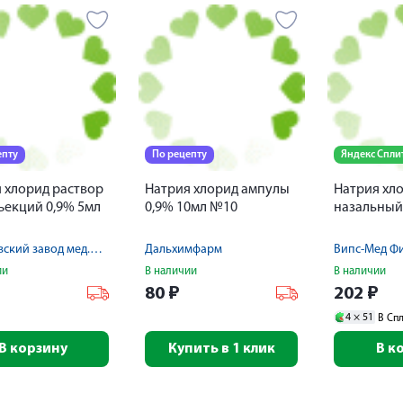
епту
По рецепту
Яндекс Спли
 хлорид раствор
Натрия хлорид ампулы
Натрия хл
ъекций 0,9% 5мл
0,9% 10мл №10
назальный
Борисовский завод мед.препаратов
Дальхимфарм
Випс-Мед Ф
ии
В наличии
В наличии
80
₽
202
₽
4 ×
51
В Сп
В корзину
Купить в 1 клик
В к