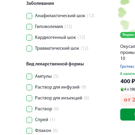
Заболевания
Анафилактический шок
(12)
Гиповолемия
(12)
Яндекс
Кардиогенный шок
(12)
Окусал
Травматический шок
(12)
промыв
10
Вид лекарственной формы
Гротек
В налич
Ампулы
(5)
400
Раствор для инфузий
(9)
4 ×
10
Раствор для инъекций
(6)
от
Раствор
(6)
Спрей
(1)
Флакон
(6)