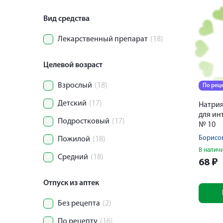
Вид средства
Лекарственный препарат
(18)
Целевой возраст
Взрослый
(18)
По рец
Детский
(17)
Натрия
для ин
Подростковый
(17)
№ 10
Пожилой
(18)
В налич
Средний
(18)
68
₽
Отпуск из аптек
Без рецепта
(2)
По рецепту
(16)