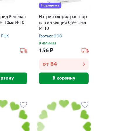
По рецепту
орид Реневал
Натрия хлорид раствор
9% 10мл №10
для инъекций 0,9% 5мл
№ 10
 ПФК
Гротекс ООО
В наличии
156
₽
от
84
орзину
В корзину