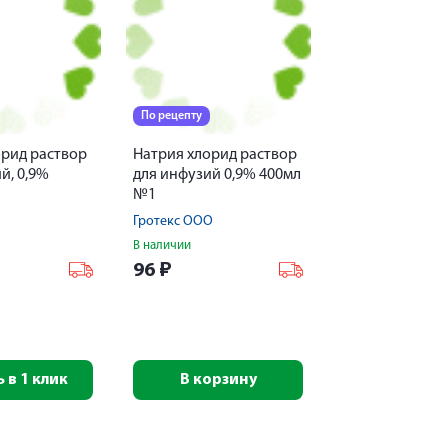
По рецепту
орид раствор
Натрия хлорид раствор
й, 0,9%
для инфузий 0,9% 400мл
№1
Гротекс ООО
В наличии
96
₽
 в 1 клик
В корзину