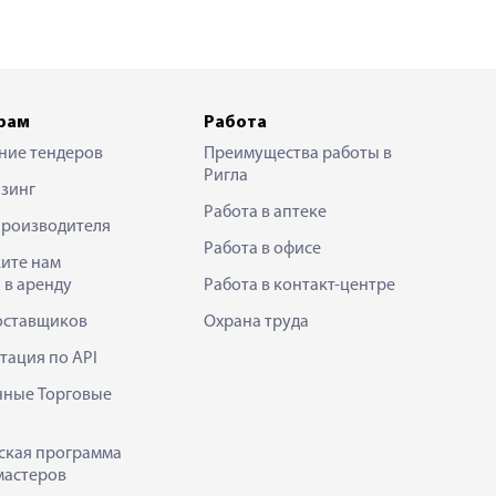
рам
Работа
ние тендеров
Преимущества работы в
Ригла
зинг
Работа в аптеке
производителя
Работа в офисе
ите нам
 в аренду
Работа в контакт-центре
оставщиков
Охрана труда
тация по API
нные Торговые
ская программа
мастеров