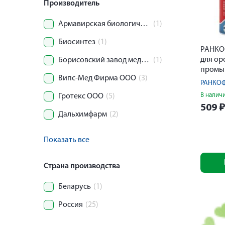
Производитель
Армавирская биологическая ф-ка ФГУП
(1)
Биосинтез
(1)
РАНКОФ
для ор
Борисовский завод мед.препаратов
(1)
промы
Випс-Мед Фирма ООО
(3)
носа с
РАНКОФ
150мл
В налич
Гротекс ООО
(5)
509
Дальхимфарм
(2)
Показать все
Страна производства
Беларусь
(1)
Россия
(25)