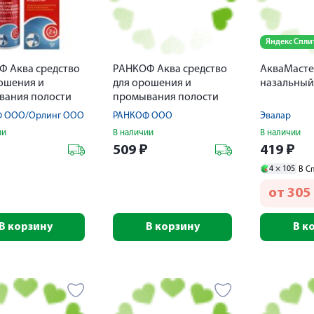
Яндекс Спли
 Аква средство
РАНКОФ Аква средство
АкваМасте
ошения и
для орошения и
назальный
вания полости
промывания полости
 насадкой Душ
носа с насадкой Струя
 OOO/Орлинг ООО
РАНКОФ OOO
Эвалар
150мл
ии
В наличии
В наличии
₽
509
₽
419
₽
4 ×
105
В С
от
305
В корзину
В корзину
В к