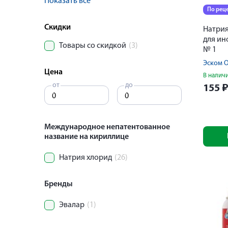
Показать все
По рец
Скидки
Натрия
для ин
Товары со скидкой
(3)
№ 1
Эском 
Цена
В налич
от
до
155
Международное непатентованное
название на кириллице
Натрия хлорид
(26)
Бренды
Эвалар
(1)