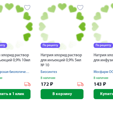
епту
По рецепту
По рецепту
 хлорид раствор
Натрия хлорид раствор
Натрия хл
ъекций 0,9% 10мл
для инъекций 0,9% 5мл
для инфузи
№ 10
Армавирская биологическая ф-ка ФГУП
Биосинтез
Мосфарм О
ии
В наличии
В наличии
172
₽
143
₽
пить в 1 клик
В корзину
Купить