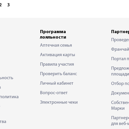
2
3
Программа
Партне
лояльности
Проведе
Аптечная семья
Франчай
Активация карты
Портал 
Правила участия
Предлож
Проверить баланс
площади
ьность
Личный кабинет
Отбор п
в
Вопрос-ответ
Докумен
политика
Электронные чеки
Собстве
е
Марки
Партнер
тва
для веб-