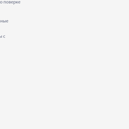
 о поверке
ьные
ы с