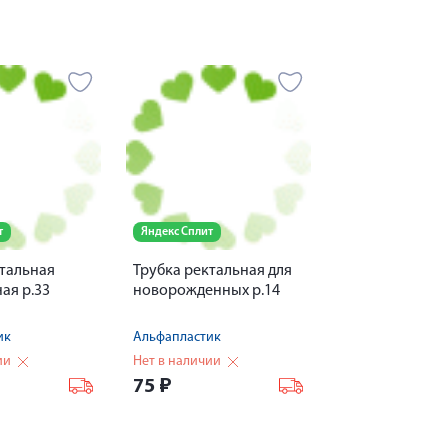
т
Яндекс Сплит
ктальная
Трубка ректальная для
ая р.33
новорожденных р.14
ик
Альфапластик
ии
Нет в наличии
75
₽