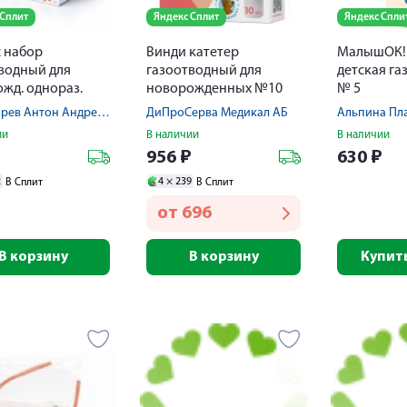
 Сплит
Яндекс Сплит
Яндекс Спли
 набор
Винди катетер
МалышОК! 
водный для
газоотводный для
детская га
жд. однораз.
новорожденных №10
№ 5
ил. № 10
ИП Духарев Антон Андреевич
ДиПроСерва Медикал АБ
Альпина Пл
ии
В наличии
В наличии
₽
956
₽
630
₽
2
4 ×
239
В Сплит
В Сплит
от
696
В корзину
В корзину
Купить