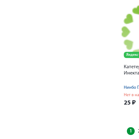
Яндекс
Катете
Инект
Нет в н
25
₽
1