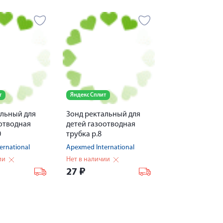
т
Яндекс Сплит
альный для
Зонд ректальный для
оотводная
детей газоотводная
0
трубка р.8
ernational
Apexmed International
ии
Нет в наличии
27
₽