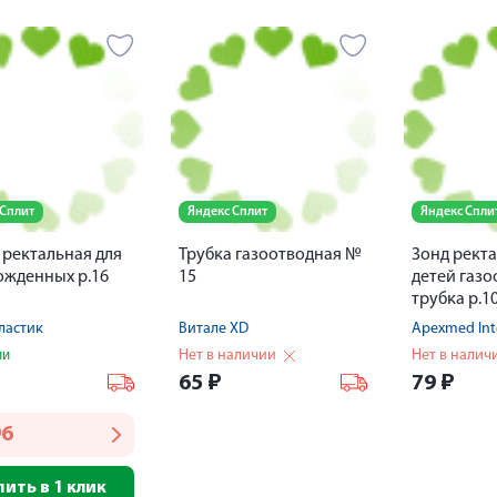
 Сплит
Яндекс Сплит
Яндекс Спли
 ректальная для
Трубка газоотводная №
Зонд рект
жденных р.16
15
детей газ
трубка р.1
ластик
Витале XD
Apexmed Int
Нет в наличии
Нет в налич
ии
₽
65
₽
79
₽
96
пить в 1 клик