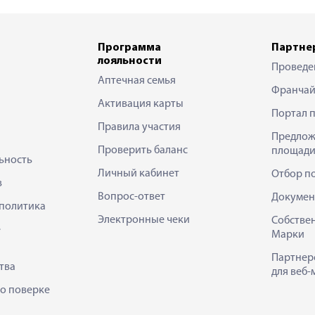
Программа
Партне
лояльности
Проведе
Аптечная семья
Франчай
Активация карты
Портал 
Правила участия
Предлож
Проверить баланс
площади
ьность
Личный кабинет
Отбор п
в
Вопрос-ответ
Докумен
политика
Электронные чеки
Собстве
е
Марки
Партнер
тва
для веб-
 о поверке