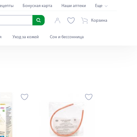
ецепты
Бонусная карта
Наши аптеки
Еще
Корзина
я
Уход за кожей
Сон и бессонница