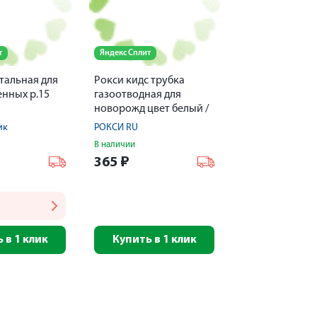
т
Яндекс Сплит
тальная для
Рокси кидс трубка
нных р.15
газоотводная для
новорожд цвет белый /
RTW-2W
ик
РОКСИ RU
В наличии
365
₽
 в 1 клик
Купить в 1 клик