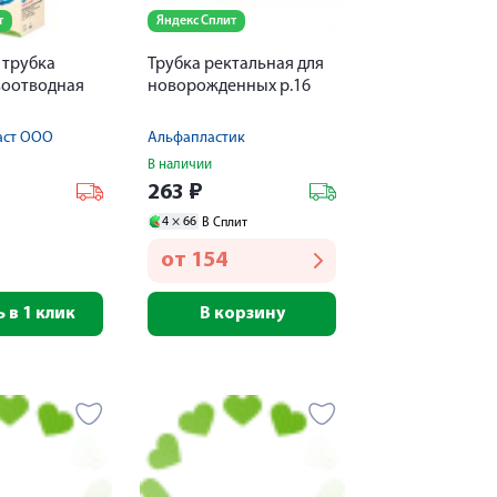
т
Яндекс Сплит
трубка
Трубка ректальная для
зоотводная
новорожденных р.16
аст ООО
Альфапластик
В наличии
263
₽
4 ×
66
В Сплит
от
154
 в 1 клик
В корзину