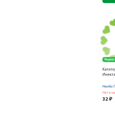
Яндекс
Катете
Инект
Нет в н
32
₽