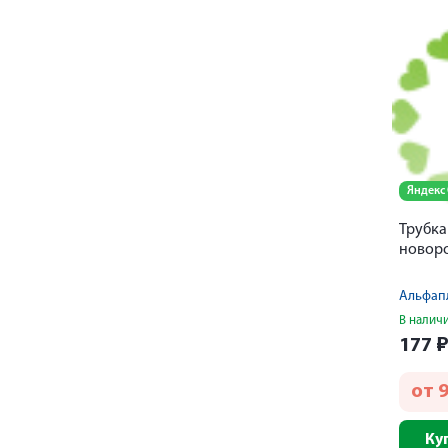
Яндекс
Трубка
новоро
Альфап
В налич
177
от
Ку