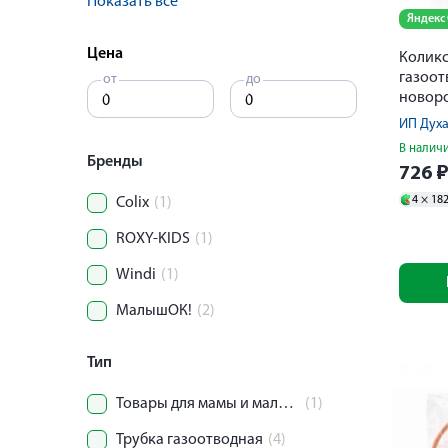
Показать все
Яндекс
Цена
Коликс
газоот
от
до
новоро
нестер
В налич
Бренды
726
4 ×
18
Colix
(1)
ROXY-KIDS
(1)
Windi
(1)
МалышОК!
(2)
Тип
Товары для мамы и малыша.
(1)
Трубка газоотводная
(4)