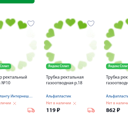
 Сплит
Яндекс Сплит
Яндекс Спли
р ректальный
Трубка ректальная
Трубка ре
а №10
газоотводная р.18
газоотводн
Нинбо Гланту Интернешнл Трейд Ко., ЛТД
Альфапластик
Альфапласт
аличии
Нет в наличии
Нет в налич
119
₽
862
₽