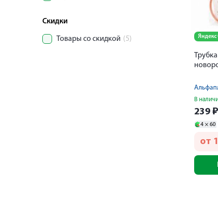
Скидки
Яндекс
Товары со скидкой
(5)
Трубка
новоро
Альфап
В налич
239
4 ×
60
от