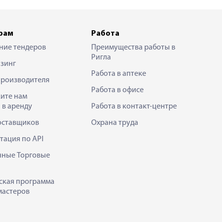
рам
Работа
ние тендеров
Преимущества работы в
Ригла
зинг
Работа в аптеке
производителя
Работа в офисе
ите нам
 в аренду
Работа в контакт-центре
оставщиков
Охрана труда
тация по API
нные Торговые
ская программа
мастеров