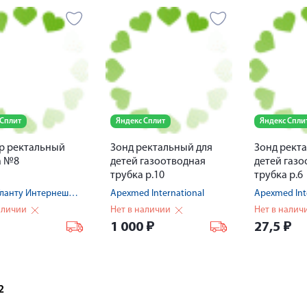
 Сплит
Яндекс Сплит
Яндекс Спли
р ректальный
Зонд ректальный для
Зонд рект
а №8
детей газоотводная
детей газ
трубка р.10
трубка р.6
Нинбо Гланту Интернешнл Трейд Ко., ЛТД
Apexmed International
Apexmed Int
аличии
Нет в наличии
Нет в налич
1 000
₽
27,5
₽
2