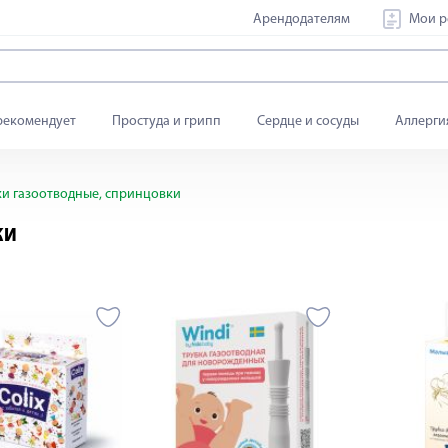
Арендодателям
Мои р
рекомендует
Простуда и грипп
Сердце и сосуды
Аллерги
и газоотводные, спринцовки
КИ