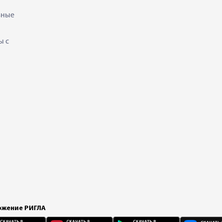
ьные
ы с
жение РИГЛА