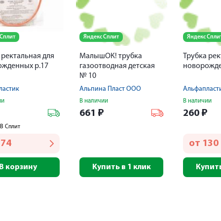
 Сплит
Яндекс Сплит
Яндекс Спли
 ректальная для
МалышОК! трубка
Трубка рек
жденных р.17
газоотводная детская
новорожде
№ 10
ластик
Альпина Пласт ООО
Альфапласт
ии
В наличии
В наличии
₽
661
₽
260
₽
В Сплит
174
от
130
В корзину
Купить в 1 клик
Купить