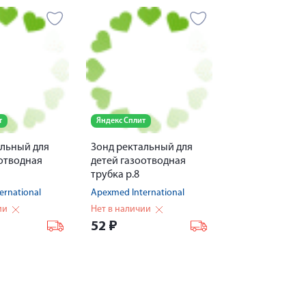
т
Яндекс Сплит
альный для
Зонд ректальный для
оотводная
детей газоотводная
трубка р.8
ernational
Apexmed International
ии
Нет в наличии
52
₽