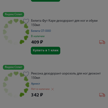
Яндекс Сплит
Белита Фут Каре дезодорант для ног и обуви
150мл
Белита СП ООО
В наличии
409
₽
Купить в 1 клик
Яндекс Сплит
Рексона дезодорант-аэрозоль для ног деоконт
150мл
Арнест
Нет в наличии
342
₽