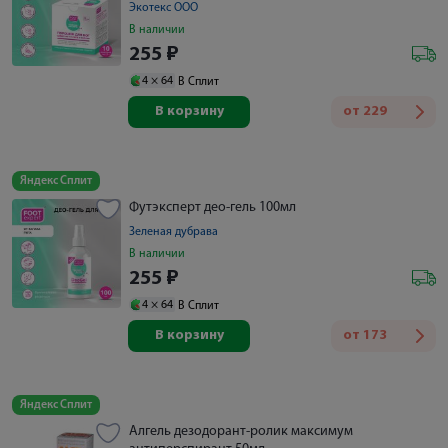
Экотекс ООО
В наличии
255
₽
4 ×
64
В Сплит
В корзину
от
229
Яндекс Сплит
Футэксперт део-гель 100мл
Зеленая дубрава
В наличии
255
₽
4 ×
64
В Сплит
В корзину
от
173
Яндекс Сплит
Алгель дезодорант-ролик максимум