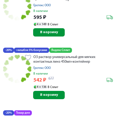
Гротекс ООО
В наличии
595
₽
4 ×
149
В Сплит
В корзину
-20%
+кешбэк 5% бонусами
Яндекс Сплит
О3 раствор универсальный для мягких
контактных линз 450мл+контейнер
Гротекс ООО
В наличии
677
542
₽
4 ×
136
В Сплит
В корзину
-20%
Товар дня