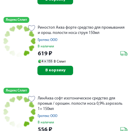
Яндекс Сплит
Риностоп Аква форте средство для промывания
и орош. полости носа струя 150мл
Гротекс ООО
В наличии
619
₽
4 ×
155
В Сплит
В корзину
Яндекс Сплит
ЛинАква софт изотоническое средство для
промыв / орошен. полости носа 0,9% аэрозоль
1+ 150мл
Гротекс ООО
В наличии
556
₽