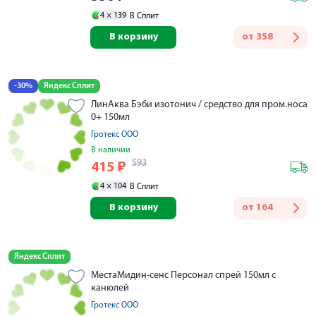
4 ×
139
В Сплит
В корзину
от
358
-30%
Яндекс Сплит
ЛинАква Бэби изотонич / средство для пром.носа
0+ 150мл
Гротекс ООО
В наличии
593
415
₽
4 ×
104
В Сплит
В корзину
от
164
Яндекс Сплит
МестаМидин-сенс Персонал спрей 150мл с
канюлей
Гротекс ООО