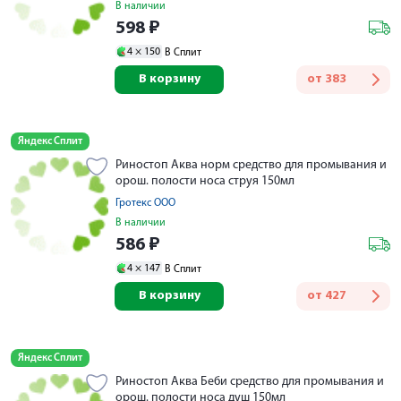
В наличии
598
₽
4 ×
150
В Сплит
В корзину
от
383
Яндекс Сплит
Риностоп Аква норм средство для промывания и
орош. полости носа струя 150мл
Гротекс ООО
В наличии
586
₽
4 ×
147
В Сплит
В корзину
от
427
Яндекс Сплит
Риностоп Аква Беби средство для промывания и
орош. полости носа душ 150мл