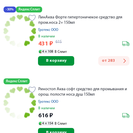
-30%
Яндекс Сплит
ЛинАква Форте гипертоничекое средство для
пром.носа 2+ 150мл
Гротекс ООО
В наличии
615
431
₽
4 ×
108
В Сплит
В корзину
от
283
Яндекс Сплит
Риностоп Аква софт средство для промывания и
орош. полости носа душ 150мл
Гротекс ООО
В наличии
616
₽
4 ×
154
В Сплит
В корзину