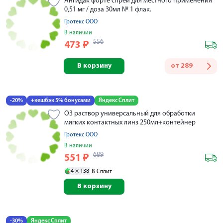
Ангидак форте спрей для местного применения
0,51 мг / доза 30мл № 1 флак.
Гротекс ООО
В наличии
556
473
₽
В корзину
от
289
-20%
+кешбэк 5% бонусами
Яндекс Сплит
О3 раствор универсальный для обработки
мягких контактных линз 250мл+контейнер
Гротекс ООО
В наличии
689
551
₽
4 ×
138
В Сплит
В корзину
-30%
Яндекс Сплит