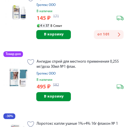
Гротекс ООО
В наличии
171
145
₽
4 ×
37
В Сплит
В корзину
от
101
Товар дня
Ангидак спрей для местного применения 0,255
мг/доза 30мл №1 флак.
Гротекс ООО
В наличии
582
495
₽
В корзину
-30%
Лоротокс капли ушные 1%+4% 16г флакон № 1