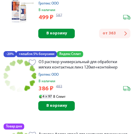
Гротекс ООО
В наличии
587
499
₽
В корзину
от
363
-20%
+кешбэк 5% бонусами
Яндекс Сплит
О3 раствор универсальный для обработки
мягких контактных линз 120мл+контейнер
Гротекс ООО
В наличии
483
386
₽
4 ×
97
В Сплит
В корзину
Товар дня