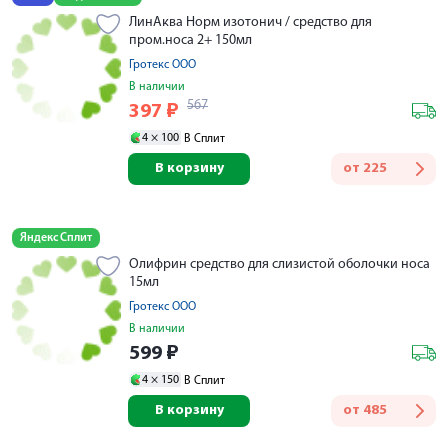
ЛинАква Норм изотонич / средство для
пром.носа 2+ 150мл
Гротекс ООО
В наличии
567
397
₽
4 ×
100
В Сплит
В корзину
от
225
Яндекс Сплит
Олифрин средство для слизистой оболочки носа
15мл
Гротекс ООО
В наличии
599
₽
4 ×
150
В Сплит
В корзину
от
485