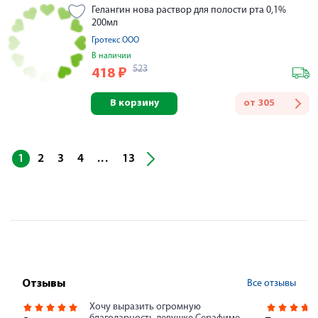
Гелангин нова раствор для полости рта 0,1%
200мл
Гротекс ООО
В наличии
523
418
₽
В корзину
от
305
...
1
2
3
4
13
Все отзывы
Отзывы
Хочу выразить огромную