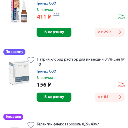
Гротекс ООО
В наличии
587
411
₽
В корзину
от
299
По рецепту
Натрия хлорид раствор для инъекций 0,9% 5мл №
10
Гротекс ООО
В наличии
156
₽
В корзину
от
84
Товар дня
Гелангин флекс аэрозоль 0,2% 40мл