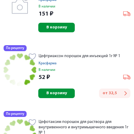
Красфарма
В наличии
151
₽
В корзину
По рецепту
Цефтриаксон порошок для инъекций 1г № 1
Красфарма
В наличии
52
₽
В корзину
от
32,5
По рецепту
Цефотаксим порошок для раствора для
внутривенного и внутримышечного введения 1г
№ 1