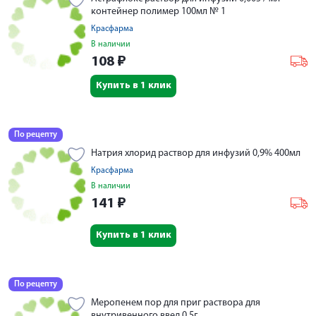
контейнер полимер 100мл № 1
Красфарма
В наличии
108
₽
Купить в 1 клик
По рецепту
Натрия хлорид раствор для инфузий 0,9% 400мл
Красфарма
В наличии
141
₽
Купить в 1 клик
По рецепту
Меропенем пор для приг раствора для
внутривенного введ 0,5г