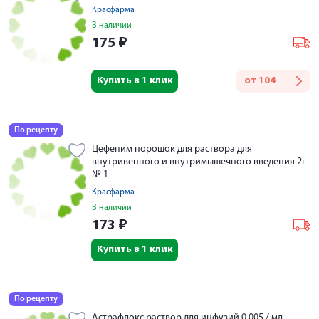
Красфарма
В наличии
175
₽
Купить в 1 клик
от
104
По рецепту
Цефепим порошок для раствора для
внутривенного и внутримышечного введения 2г
№ 1
Красфарма
В наличии
173
₽
Купить в 1 клик
По рецепту
Астрафлокс раствор для инфузий 0,005 / мл