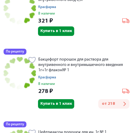
Красфарма
В наличии
321
₽
Купить в 1 клик
По рецепту
Бакцефорт порошок для раствора для
внутривенного и внутримышечного введения
1г+1г флакон№ 1
Красфарма
В наличии
278
₽
Купить в 1 клик
от
218
По рецепту
Цефтриаксон порошок для ин. 1г № 1