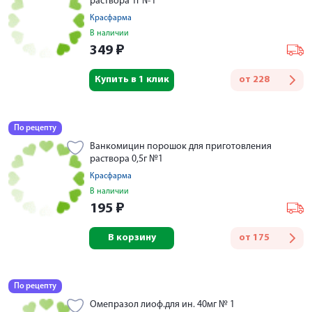
раствора 1г №1
Красфарма
В наличии
349
₽
Купить в 1 клик
от
228
По рецепту
Ванкомицин порошок для приготовления
раствора 0,5г №1
Красфарма
В наличии
195
₽
В корзину
от
175
По рецепту
Омепразол лиоф.для ин. 40мг № 1