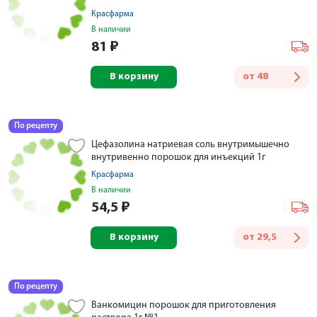
Красфарма
В наличии
81
₽
В корзину
от
48
По рецепту
Цефазолина натриевая соль внутримышечно
внутривенно порошок для инъекций 1г
Красфарма
В наличии
54,5
₽
В корзину
от
29,5
По рецепту
Ванкомицин порошок для приготовления