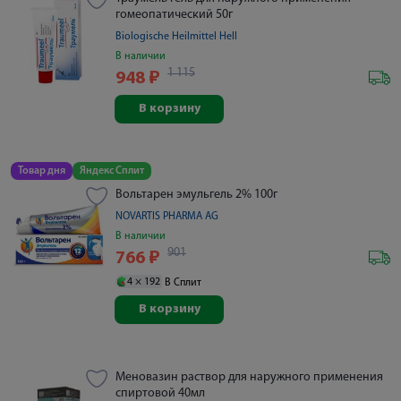
гомеопатический 50г
Biologische Heilmittel Hell
В наличии
1 115
948
₽
В корзину
Товар дня
Яндекс Сплит
Вольтарен эмульгель 2% 100г
NOVARTIS PHARMA AG
В наличии
901
766
₽
4 ×
192
В Сплит
В корзину
Меновазин раствор для наружного применения
спиртовой 40мл