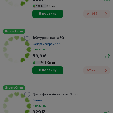
4 ×
172
В Сплит
В корзину
от
617
Яндекс Сплит
Теймурова паста 30г
Самарамедпром ОАО
В наличии
95,5
₽
4 ×
24
В Сплит
В корзину
от
77
Яндекс Сплит
Диклофенак-Акос гель 5% 30г
Синтез
В наличии
329
₽