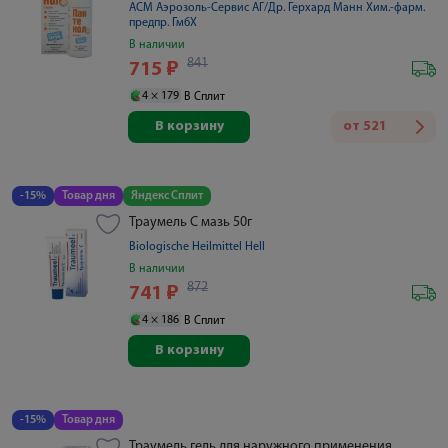
АСМ Аэрозоль-Сервис АГ/Др. Герхард Манн Хим.-фарм.
предпр. ГмбХ
В наличии
841
715
₽
4 ×
179
В Сплит
В корзину
от
521
-15%
Товар дня
Яндекс Сплит
Траумель С мазь 50г
Biologische Heilmittel Hell
В наличии
872
741
₽
4 ×
186
В Сплит
В корзину
-15%
Товар дня
Траумель гель для наружного применения