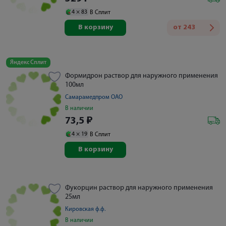
4 ×
83
В Сплит
В корзину
от
243
Яндекс Сплит
Формидрон раствор для наружного применения
100мл
Самарамедпром ОАО
В наличии
73,5
₽
4 ×
19
В Сплит
В корзину
Фукорцин раствор для наружного применения
25мл
Кировская ф.ф.
В наличии