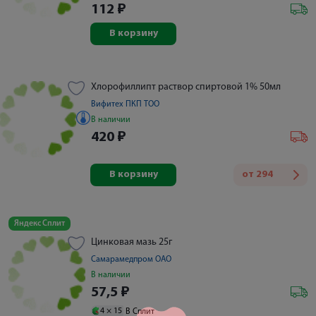
112
₽
В корзину
Хлорофиллипт раствор спиртовой 1% 50мл
Вифитех ПКП ТОО
В наличии
420
₽
В корзину
от
294
Яндекс Сплит
Цинковая мазь 25г
Самарамедпром ОАО
В наличии
57,5
₽
4 ×
15
В Сплит