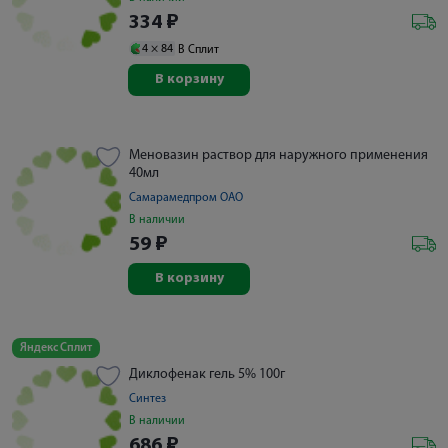
334
₽
4 ×
84
В Сплит
В корзину
Меновазин раствор для наружного применения
40мл
Самарамедпром ОАО
В наличии
59
₽
В корзину
Яндекс Сплит
Диклофенак гель 5% 100г
Синтез
В наличии
686
₽