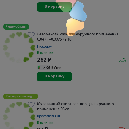
В корзину
Яндекс Сплит
Левомеколь мазь для наружного применения
0,04 / г+0,0075 / г 10г
Нижфарм
В наличии
262
₽
4 ×
66
В Сплит
В корзину
Ригла рекомендует
Муравьиный спирт раствор для наружного
применения 50мл
Ярославская ФФ
В наличии