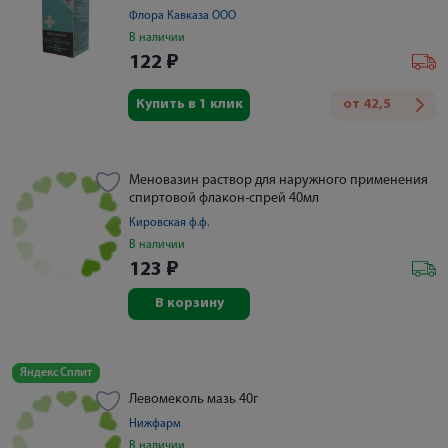
Флора Кавказа ООО
В наличии
122
₽
Купить в 1 клик
от
42,5
Меновазин раствор для наружного применения
спиртовой флакон-спрей 40мл
Кировская ф.ф.
В наличии
123
₽
В корзину
Яндекс Сплит
Левомеколь мазь 40г
Нижфарм
В наличии