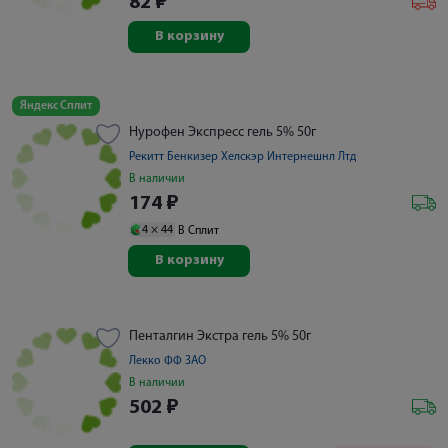
82
₽
В корзину
Яндекс Сплит
Нурофен Экспресс гель 5% 50г
Рекитт Бенкизер Хелскэр Интернешнл Лтд
В наличии
174
₽
4 ×
44
В Сплит
В корзину
Пенталгин Экстра гель 5% 50г
Лекко ФФ ЗАО
В наличии
502
₽