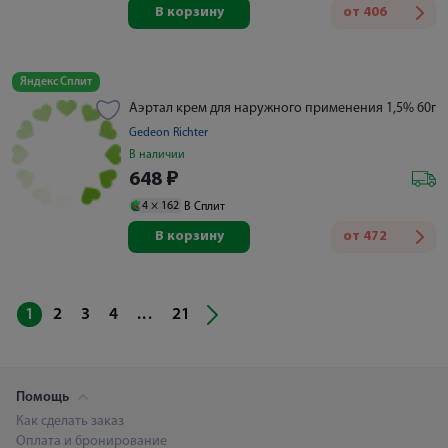
В корзину
от
406
Яндекс Сплит
Аэртал крем для наружного применения 1,5% 60г
Gedeon Richter
В наличии
648
₽
4 ×
162
В Сплит
В корзину
от
472
...
1
2
3
4
21
Помощь
Как сделать заказ
Оплата и бронирование