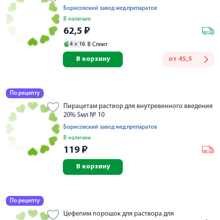
Борисовский завод мед.препаратов
В наличии
62,5
₽
4 ×
16
В Сплит
В корзину
от
45,5
По рецепту
Пирацетам раствор для внутревенного введения
20% 5мл № 10
Борисовский завод мед.препаратов
В наличии
119
₽
В корзину
По рецепту
Цефепим порошок для раствора для