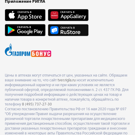
Приложение РИГЛА
Цены в аптеках могут отличаться от цен, указанных на сайте. Обращаем
ваше внимание на то, что сайт
tver.rigla.ru
носит исключительно
информационный характер и ни при каких условиях не является
публичной офертой, определяемой положениями п. 2 ст. 437 ГК РФ. Для
получения подробной информации о действующих ценах на товар и
наличии товара в конкретной аптеке, пожалуйста, обращайтесь по
телефону
8 (495) 737-27-30
Согласно постановлению Правительства РФ от 16 мая 2020 года № 697
"Об утверждении Правил выдачи разрешения на осуществление
розничной торговли лекарственными препаратами для медицинского
применения дистанционным способом, осуществления такой торговли и
доставки указанных лекарственных препаратов гражданам и внесении
изменений в некоторые акты Правительства Российской Федерации по