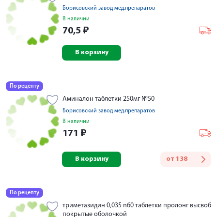
Борисовский завод мед.препаратов
В наличии
70,5
₽
В корзину
По рецепту
Аминалон таблетки 250мг №50
Борисовский завод мед.препаратов
В наличии
171
₽
В корзину
от
138
По рецепту
триметазидин 0,035 n60 таблетки пролонг высвоб
покрытые оболочкой