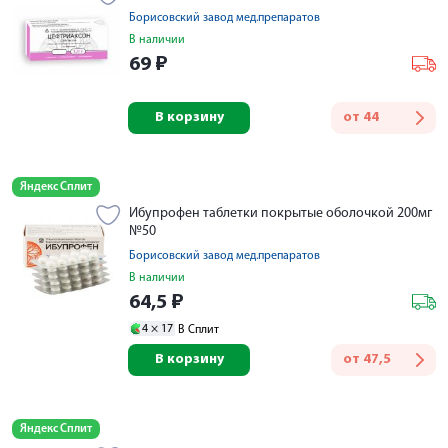
Борисовский завод мед.препаратов
В наличии
69
₽
В корзину
от
44
Яндекс Сплит
Ибупрофен таблетки покрытые оболочкой 200мг
№50
Борисовский завод мед.препаратов
В наличии
64,5
₽
4 ×
17
В Сплит
В корзину
от
47,5
Яндекс Сплит