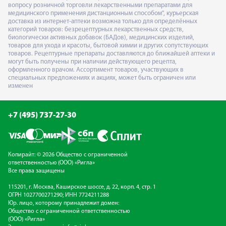
вопросу розничной торговли лекарственными препаратами для
медицинского применения дистанционным способом", курьерская
доставка из интернет-аптеки возможна только для определённых
категорий товаров: безрецептурных лекарственных средств,
биологически активных добавок (БАДов), медицинских изделий,
товаров для ухода и красоты, бытовой химии и других сопутствующих
товаров. Рецептурные препараты доставляются до ближайшей аптеки и
могут быть получены при наличии действующего рецепта,
оформленного врачом. Ассортимент товаров, участвующих в
специальных предложениях и акциях, может быть ограничен или
изменен
+7 (495) 737-27-30
Копирайт: © 2026 Общество с ограниченной
ответственностью (ООО) «Ригла»
Все права защищены
115201, г. Москва, Каширское шоссе, д. 22, корп. 4, стр. 1
ОГРН 1027700271290; ИНН 7724211288
Юр. лицо, которому принадлежит домен:
Общество с ограниченной ответственностью
(ООО) «Ригла»