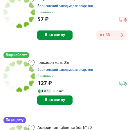
Борисовский завод мед.препаратов
В наличии
57
₽
В корзину
от
43
Яндекс Сплит
Гэвкамен мазь 25г
Борисовский завод мед.препаратов
В наличии
127
₽
4 ×
32
В Сплит
В корзину
По рецепту
Амлодипин таблетки 5мг № 30