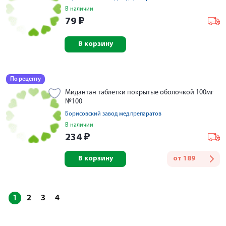
В наличии
79
₽
В корзину
По рецепту
Мидантан таблетки покрытые оболочкой 100мг
№100
Борисовский завод мед.препаратов
В наличии
234
₽
В корзину
от
189
1
2
3
4