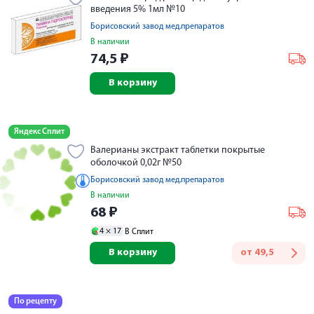
введения 5% 1мл №10
Борисовский завод мед.препаратов
В наличии
74,5
₽
В корзину
Яндекс Сплит
Валерианы экстракт таблетки покрытые
оболочкой 0,02г №50
Борисовский завод мед.препаратов
В наличии
68
₽
4 ×
17
В Сплит
В корзину
от
49,5
По рецепту