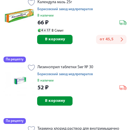
Календула мазь 25г
Борисовский завод мед.препаратов
В наличии
66
₽
4 ×
17
В Сплит
В корзину
от
45,5
По рецепту
Лизиноприл таблетки 5мг № 30
Борисовский завод мед.препаратов
В наличии
52
₽
В корзину
По рецепту
Тиамина хлорид раствор для внутримышечно