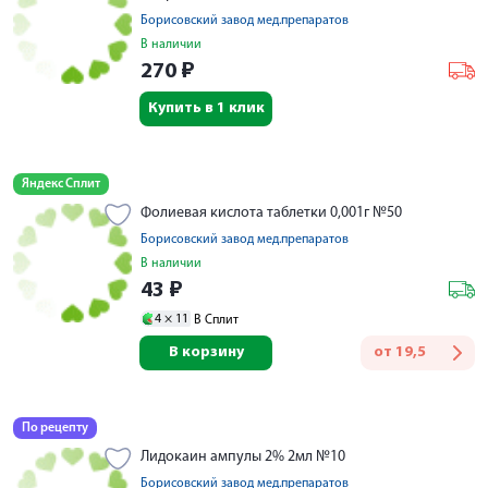
Борисовский завод мед.препаратов
В наличии
270
₽
Купить в 1 клик
Яндекс Сплит
Фолиевая кислота таблетки 0,001г №50
Борисовский завод мед.препаратов
В наличии
43
₽
4 ×
11
В Сплит
В корзину
от
19,5
По рецепту
Лидокаин ампулы 2% 2мл №10
Борисовский завод мед.препаратов