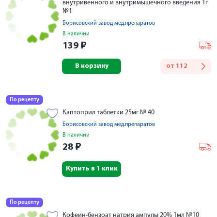
внутривенного и внутримышечного введения 1г
№1
Борисовский завод мед.препаратов
В наличии
139
₽
В корзину
от
112
По рецепту
Каптоприл таблетки 25мг № 40
Борисовский завод мед.препаратов
В наличии
28
₽
Купить в 1 клик
По рецепту
Кофеин-бензоат натрия ампулы 20% 1мл №10