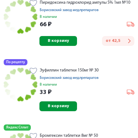
Пиридоксина гидрохлорид ампулы 5% 1мл №10
Борисовский завод мед.препаратов
В наличии
66
₽
В корзину
от
42,5
По рецепту
Эуфиллин таблетки 150мг № 30
Борисовский завод мед.препаратов
В наличии
33
₽
В корзину
Яндекс Сплит
Бромгексин таблетки 8мг № 50