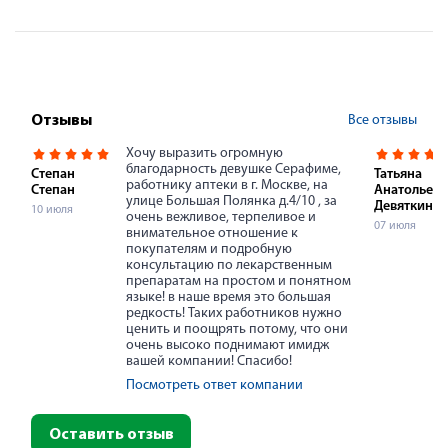
Все отзывы
Отзывы
Хочу выразить огромную
благодарность девушке Серафиме,
Степан
Татьяна
работнику аптеки в г. Москве, на
Степан
Анатольевн
улице Большая Полянка д.4/10 , за
Девяткина
10 июля
очень вежливое, терпеливое и
07 июля
внимательное отношение к
покупателям и подробную
консультацию по лекарственным
препаратам на простом и понятном
языке! в наше время это большая
редкость! Таких работников нужно
ценить и поощрять потому, что они
очень высоко поднимают имидж
вашей компании! Спасибо!
Посмотреть ответ компании
Оставить отзыв