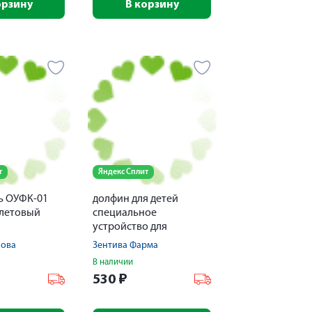
орзину
В корзину
т
Яндекс Сплит
ь ОУФК-01
долфин для детей
летовый
специальное
й
устройство для
промывания
пова
Зентива Фарма
носа+минерально-
В наличии
растительное средство
530
₽
30пак