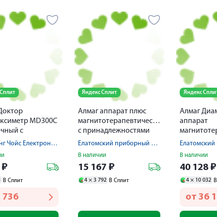
 Сплит
Яндекс Сплит
Яндекс Спли
Доктор
Алмаг аппарат плюс
Алмаг Диам
оксиметр MD300C
магнитотерапевтический
аппарат
чный с
с принадлежностями
длежностями
Бейджинг Чойс Електроник Технолоджи Ко. Лтд.
Елатомский приборный завод
ии
В наличии
В наличии
9
₽
15 167
₽
40 128
₽
5
4 ×
3 792
4 ×
10 032
В Сплит
В Сплит
В
 736
от
36 