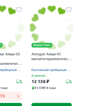
т
Яндекс Сплит
аг Алмaг-03
Аппарат Алмаг-01
магнитотерапевтический
магнитотерапевтический
Елатомский приборный завод
Елатомский приборный завод
В наличии
12 136
₽
4 ×
3 034
 Сплит
В Сплит
115