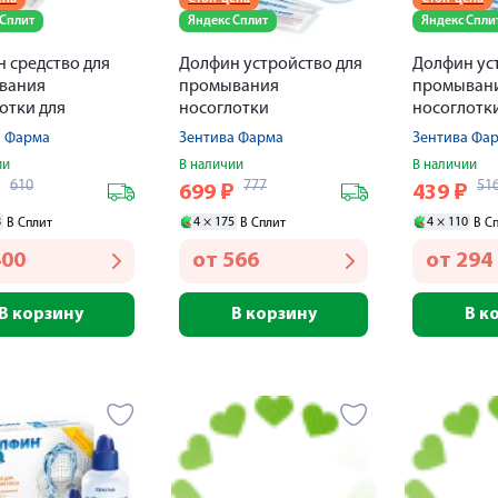
 Сплит
Яндекс Сплит
Яндекс Спли
 средство для
Долфин устройство для
Долфин ус
вания
промывания
промыван
отки для
носоглотки
носоглотк
ства емкостью
240мл+средство №30
240мл+сре
а Фарма
Зентива Фарма
Зентива Фа
2г №30
ии
В наличии
В наличии
610
777
51
₽
699
₽
439
₽
8
4 ×
175
4 ×
110
В Сплит
В Сплит
В С
400
от
566
от
294
В корзину
В корзину
В к