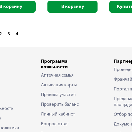
В корзину
В корзину
Купить
2
3
4
Программа
Партне
лояльности
Проведе
Аптечная семья
Франчай
Активация карты
Портал 
Правила участия
Предлож
Проверить баланс
площади
ьность
Личный кабинет
Отбор п
в
Вопрос-ответ
Докумен
политика