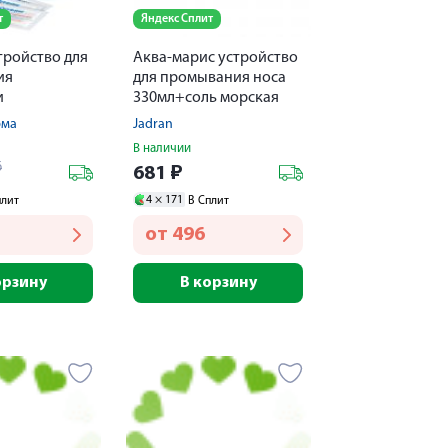
т
Яндекс Сплит
тройство для
Аква-марис устройство
ия
для промывания носа
и
330мл+соль морская
дство 2г №10
№30
рма
Jadran
В наличии
6
681
₽
4 ×
171
плит
В Сплит
от
496
орзину
В корзину