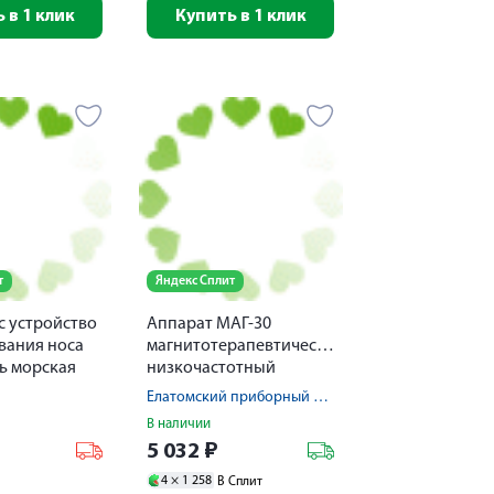
 в 1 клик
Купить в 1 клик
т
Яндекс Сплит
с устройство
Аппарат МАГ-30
вания носа
магнитотерапевтический
ь морская
низкочастотный
№ 30
портативный
Елатомский приборный завод
В наличии
5 032
₽
4 ×
1 258
В Сплит