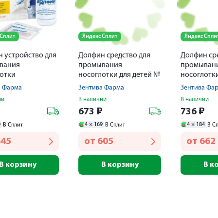
 Сплит
Яндекс Сплит
Яндекс Спли
 устройство для
Долфин средство для
Долфин ср
вания
промывания
промыван
отки
носоглотки для детей №
носоглотк
средство № 30
30
аллергии п
а Фарма
Зентива Фарма
Зентива Фа
ии
В наличии
В наличии
₽
673
₽
736
₽
0
4 ×
169
4 ×
184
В Сплит
В Сплит
В С
645
от
605
от
662
В корзину
В корзину
В к