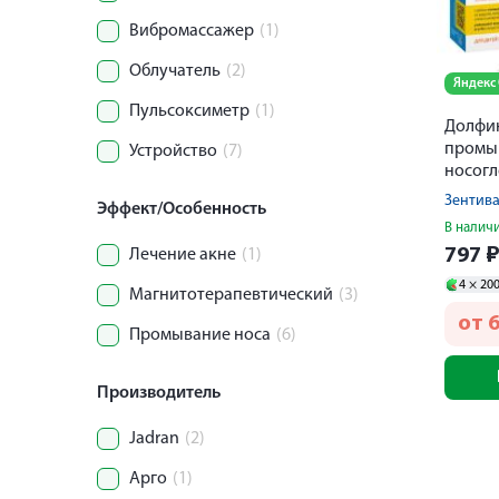
Вибромассажер
(1)
Облучатель
(2)
Яндекс
Пульсоксиметр
(1)
Долфин
промы
Устройство
(7)
носогл
120мл+
Зентив
Эффект/Особенность
В налич
797
Лечение акне
(1)
4 ×
20
Магнитотерапевтический
(3)
от
Промывание носа
(6)
Производитель
Jadran
(2)
Арго
(1)