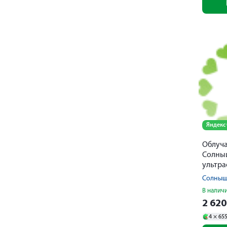
Яндекс
Облуча
Солны
ультр
Солныш
В налич
2 62
4 ×
65