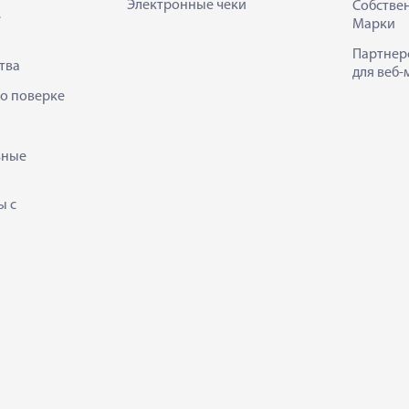
Электронные чеки
Собстве
е
Марки
Партнер
тва
для веб-
 о поверке
ьные
ы с