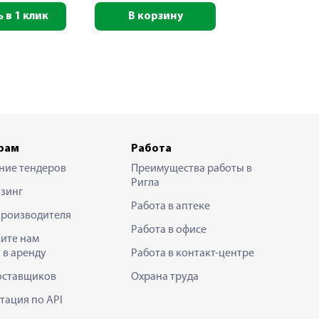
 в 1 клик
В корзину
рам
Работа
ние тендеров
Преимущества работы в
Ригла
зинг
Работа в аптеке
производителя
Работа в офисе
ите нам
 в аренду
Работа в контакт-центре
оставщиков
Охрана труда
тация по API