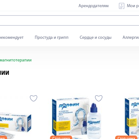
Арендодателям
Мои р
рекомендует
Простуда и грипп
Сердце и сосуды
Аллерги
 магнитотерапии
ПИИ
ена
Стоп-цена
Стоп-цена