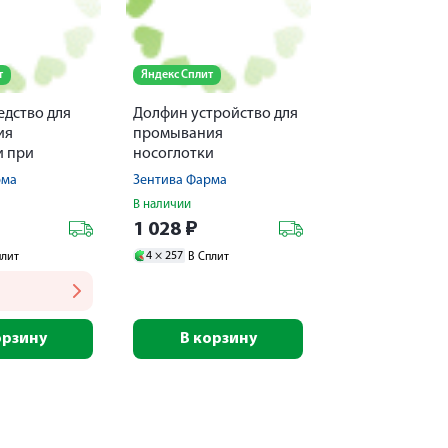
т
Яндекс Сплит
едство для
Долфин устройство для
ия
промывания
и при
носоглотки
акет 2г № 30
240мл+средство против
рма
Зентива Фарма
аллергии №30
В наличии
1 028
₽
4 ×
257
плит
В Сплит
орзину
В корзину