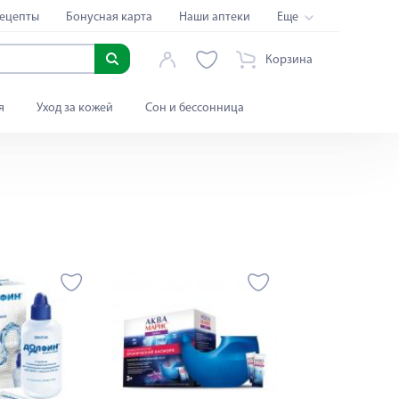
ецепты
Бонусная карта
Наши аптеки
Еще
Корзина
я
Уход за кожей
Сон и бессонница