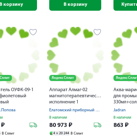
В корзину
В корзину
Купить
 Сплит
Яндекс Сплит
Яндекс Спли
тель ОУФК-09-1
Аппарат Алмаг-02
Аква-мари
афиолетовый
магнитотерапевтический
для промы
евый
исполнение 1
330мл+сол
соль саше 
м.Попова
Елатомский приборный завод
Jadran
ии
В наличии
В наличии
2
₽
80 973
₽
863
₽
6
4 ×
20 244
В Сплит
В Сплит