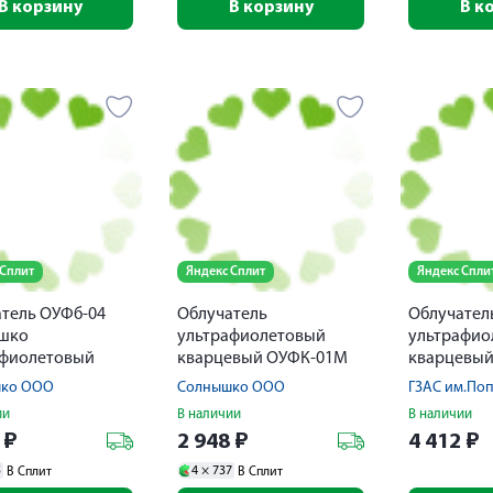
В корзину
В корзину
В к
 Сплит
Яндекс Сплит
Яндекс Спли
тель ОУФб-04
Облучатель
Облучател
шко
ультрафиолетовый
ультрафио
афиолетовый
кварцевый ОУФК-01М
кварцевы
Солнышко с
ко ООО
Солнышко ООО
ГЗАС им.По
принадлежностями
ии
В наличии
В наличии
0
₽
2 948
₽
4 412
₽
5
4 ×
737
В Сплит
В Сплит