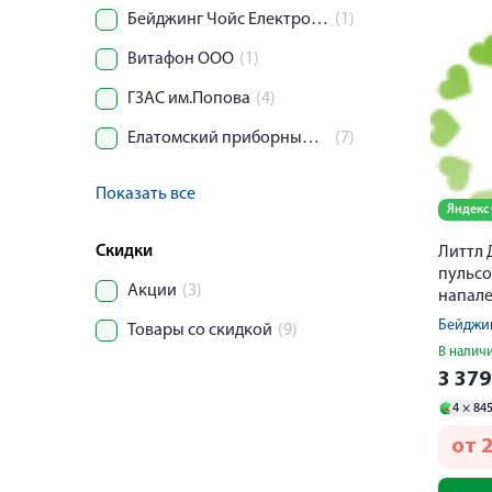
Бейджинг Чойс Електроник Технолоджи Ко. Лтд.
(1)
Витафон ООО
(1)
ГЗАС им.Попова
(4)
Елатомский приборный завод
(7)
Показать все
Яндекс
Скидки
Литтл 
пульс
Акции
(3)
напале
прина
Товары со скидкой
(9)
В налич
3 37
4 ×
84
от
2