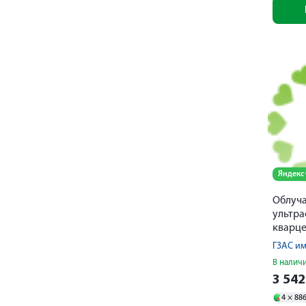
Яндекс
Облуча
ультр
кварц
ГЗАС и
В налич
3 54
4 ×
88