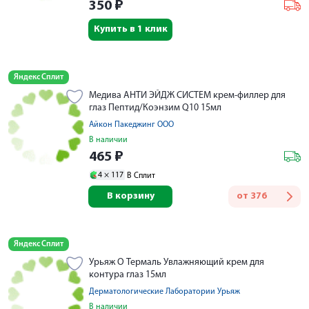
350
₽
Купить в 1 клик
Яндекс Сплит
Медива АНТИ ЭЙДЖ СИСТЕМ крем-филлер для
глаз Пептид/Коэнзим Q10 15мл
Айкон Пакеджинг ООО
В наличии
465
₽
4 ×
117
В Сплит
В корзину
от
376
Яндекс Сплит
Урьяж О Термаль Увлажняющий крем для
контура глаз 15мл
Дерматологические Лаборатории Урьяж
В наличии