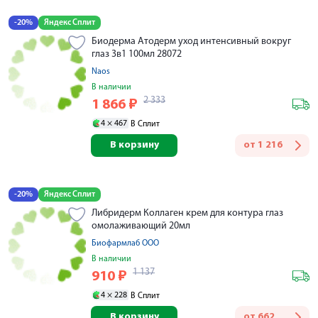
-20%
Яндекс Сплит
Биодерма Атодерм уход интенсивный вокруг
глаз 3в1 100мл 28072
Naos
В наличии
2 333
1 866
₽
4 ×
467
В Сплит
В корзину
от
1 216
-20%
Яндекс Сплит
Либридерм Коллаген крем для контура глаз
омолаживающий 20мл
Биофармлаб ООО
В наличии
1 137
910
₽
4 ×
228
В Сплит
В корзину
от
662