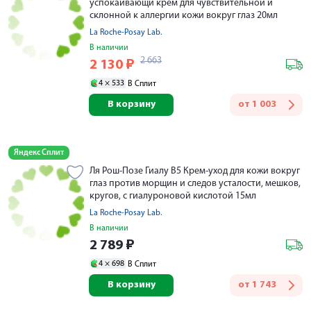
успокаивающй крем для чувствительной и
склонной к аллергии кожи вокруг глаз 20мл
La Roche-Posay Lab.
В наличии
2 663
2 130
₽
4 ×
533
В Сплит
В корзину
от
1 003
Яндекс Сплит
Ля Рош-Позе Гиалу В5 Крем-уход для кожи вокруг
глаз против морщин и следов усталости, мешков,
кругов, с гиалуроновой кислотой 15мл
La Roche-Posay Lab.
В наличии
2 789
₽
4 ×
698
В Сплит
В корзину
от
1 743