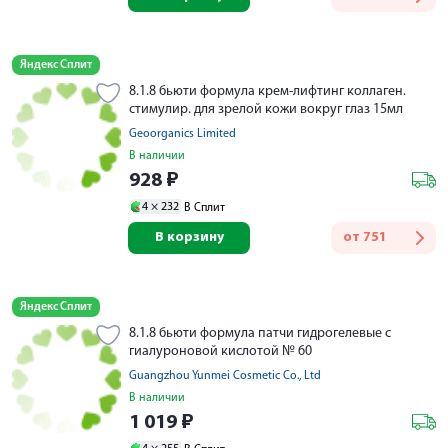
Яндекс Сплит
8.1.8 бьюти формула крем-лифтинг коллаген.
стимулир. для зрелой кожи вокруг глаз 15мл
Geoorganics Limited
В наличии
928
₽
4 ×
232
В Сплит
В корзину
от
751
Яндекс Сплит
8.1.8 бьюти формула патчи гидрогелевые с
гиалуроновой кислотой № 60
Guangzhou Yunmei Cosmetic Co., Ltd
В наличии
1 019
₽