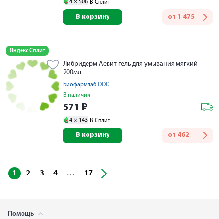
4 ×
506
В Сплит
В корзину
от
1 475
Яндекс Сплит
Либридерм Аевит гель для умывания мягкий
200мл
Биофармлаб ООО
В наличии
571
₽
4 ×
143
В Сплит
В корзину
от
462
...
1
2
3
4
17
Помощь