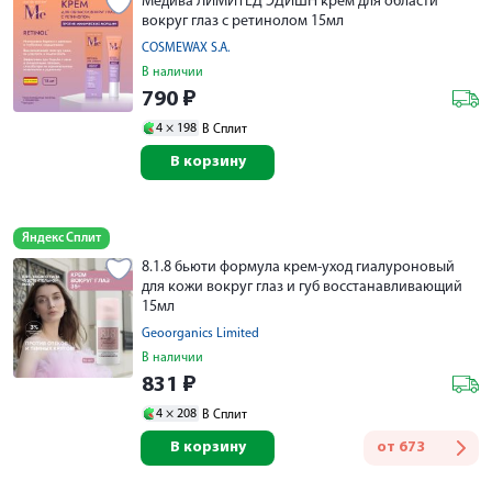
Медива ЛИМИТЕД ЭДИШН крем для области
вокруг глаз с ретинолом 15мл
COSMEWAX S.A.
В наличии
790
₽
4 ×
198
В Сплит
В корзину
Яндекс Сплит
8.1.8 бьюти формула крем-уход гиалуроновый
для кожи вокруг глаз и губ восстанавливающий
15мл
Geoorganics Limited
В наличии
831
₽
4 ×
208
В Сплит
В корзину
от
673