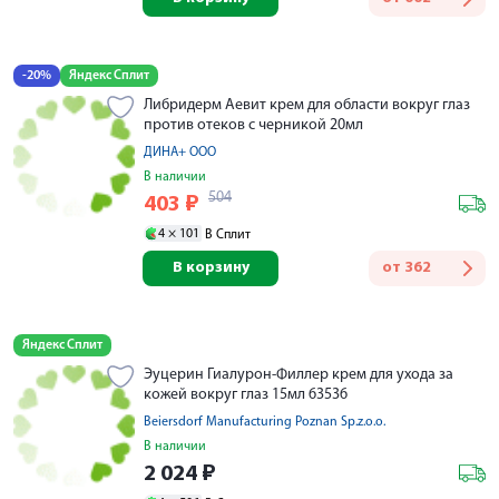
-20%
Яндекс Сплит
Либридерм Аевит крем для области вокруг глаз
против отеков с черникой 20мл
ДИНА+ ООО
В наличии
504
403
₽
4 ×
101
В Сплит
В корзину
от
362
Яндекс Сплит
Эуцерин Гиалурон-Филлер крем для ухода за
кожей вокруг глаз 15мл 63536
Beiersdorf Manufacturing Poznan Sp.z.o.o.
В наличии
2 024
₽