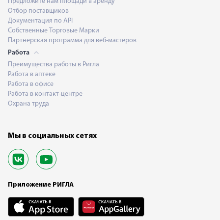
Предложите нам площади в аренду
Отбор поставщиков
Документация по API
Собственные Торговые Марки
Партнерская программа для веб-мастеров
Работа
Преимущества работы в Ригла
Работа в аптеке
Работа в офисе
Работа в контакт-центре
Охрана труда
Мы в социальных сетях
Приложение РИГЛА