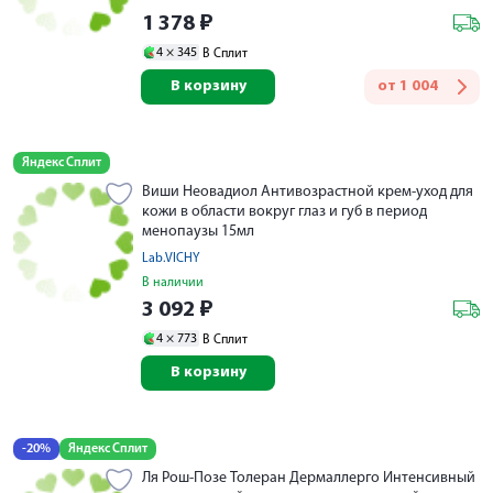
1 378
₽
4 ×
345
В Сплит
В корзину
от
1 004
Яндекс Сплит
Виши Неовадиол Антивозрастной крем-уход для
кожи в области вокруг глаз и губ в период
менопаузы 15мл
Lab.VICHY
В наличии
3 092
₽
4 ×
773
В Сплит
В корзину
-20%
Яндекс Сплит
Ля Рош-Позе Толеран Дермаллерго Интенсивный