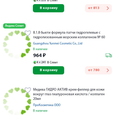
4 ×
255
В Сплит
В корзину
от
813
Яндекс Сплит
8.1.8 бьюти формула патчи гидрогелевые с
гидролизованным морским коллагеном № 60
Guangzhou Yunmei Cosmetic Co., Ltd
В наличии
964
₽
4 ×
241
В Сплит
В корзину
от
780
Медива ГИДРО АКТИВ крем-филлер для кожи
вокруг глаз гиалуроновая кислота / коллаген
20мл
ПроКосметика ООО
В наличии