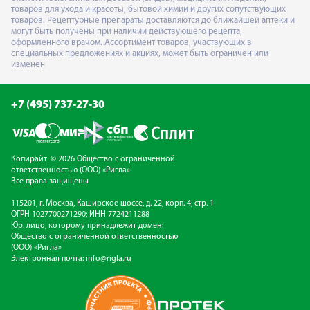
товаров для ухода и красоты, бытовой химии и других сопутствующих
товаров. Рецептурные препараты доставляются до ближайшей аптеки и
могут быть получены при наличии действующего рецепта,
оформленного врачом. Ассортимент товаров, участвующих в
специальных предложениях и акциях, может быть ограничен или
изменен
+7 (495) 737-27-30
Копирайт: © 2026 Общество с ограниченной
ответственностью (ООО) «Ригла»
Все права защищены
115201, г. Москва, Каширское шоссе, д. 22, корп. 4, стр. 1
ОГРН 1027700271290; ИНН 7724211288
Юр. лицо, которому принадлежит домен:
Общество с ограниченной ответственностью
(ООО) «Ригла»
Электронная почта:
info@rigla.ru