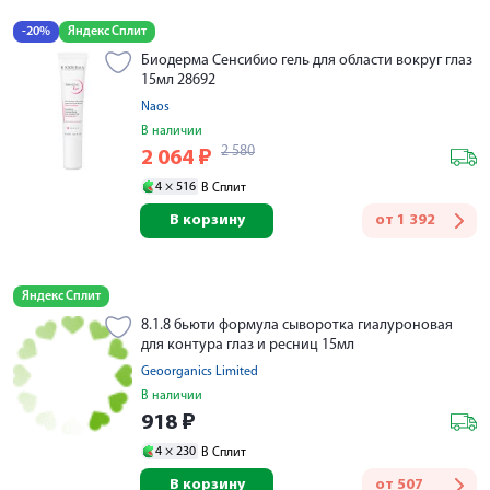
-20%
Яндекс Сплит
Биодерма Сенсибио гель для области вокруг глаз
15мл 28692
Naos
В наличии
2 580
2 064
₽
4 ×
516
В Сплит
В корзину
от
1 392
Яндекс Сплит
8.1.8 бьюти формула сыворотка гиалуроновая
для контура глаз и ресниц 15мл
Geoorganics Limited
В наличии
918
₽
4 ×
230
В Сплит
В корзину
от
507