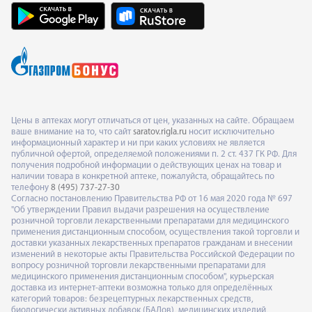
Цены в аптеках могут отличаться от цен, указанных на сайте. Обращаем
ваше внимание на то, что сайт
saratov.rigla.ru
носит исключительно
информационный характер и ни при каких условиях не является
публичной офертой, определяемой положениями п. 2 ст. 437 ГК РФ. Для
получения подробной информации о действующих ценах на товар и
наличии товара в конкретной аптеке, пожалуйста, обращайтесь по
телефону
8 (495) 737-27-30
Согласно постановлению Правительства РФ от 16 мая 2020 года № 697
"Об утверждении Правил выдачи разрешения на осуществление
розничной торговли лекарственными препаратами для медицинского
применения дистанционным способом, осуществления такой торговли и
доставки указанных лекарственных препаратов гражданам и внесении
изменений в некоторые акты Правительства Российской Федерации по
вопросу розничной торговли лекарственными препаратами для
медицинского применения дистанционным способом", курьерская
доставка из интернет-аптеки возможна только для определённых
категорий товаров: безрецептурных лекарственных средств,
биологически активных добавок (БАДов), медицинских изделий,