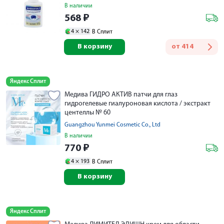
В наличии
568
₽
4 ×
142
В Сплит
В корзину
от
414
Яндекс Сплит
Медива ГИДРО АКТИВ патчи для глаз
гидрогелевые гиалуроновая кислота / экстракт
центеллы № 60
Guangzhou Yunmei Cosmetic Co., Ltd
В наличии
770
₽
4 ×
193
В Сплит
В корзину
Яндекс Сплит