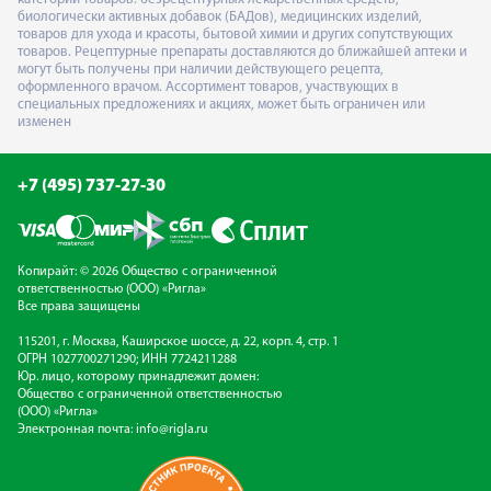
биологически активных добавок (БАДов), медицинских изделий,
товаров для ухода и красоты, бытовой химии и других сопутствующих
товаров. Рецептурные препараты доставляются до ближайшей аптеки и
могут быть получены при наличии действующего рецепта,
оформленного врачом. Ассортимент товаров, участвующих в
специальных предложениях и акциях, может быть ограничен или
изменен
+7 (495) 737-27-30
Копирайт: © 2026 Общество с ограниченной
ответственностью (ООО) «Ригла»
Все права защищены
115201, г. Москва, Каширское шоссе, д. 22, корп. 4, стр. 1
ОГРН 1027700271290; ИНН 7724211288
Юр. лицо, которому принадлежит домен:
Общество с ограниченной ответственностью
(ООО) «Ригла»
Электронная почта:
info@rigla.ru