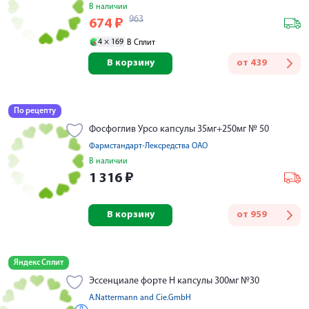
В наличии
963
674
₽
4 ×
169
В Сплит
В корзину
от
439
По рецепту
Фосфоглив Урсо капсулы 35мг+250мг № 50
Фармстандарт-Лексредства ОАО
В наличии
1 316
₽
В корзину
от
959
Яндекс Сплит
Эссенциале форте Н капсулы 300мг №30
A.Nattermann and Cie.GmbH