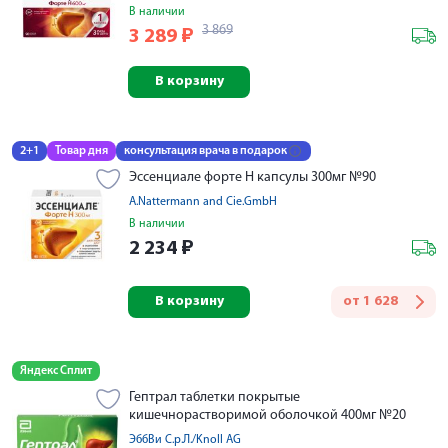
В наличии
3 869
3 289
₽
В корзину
2+1
Товар дня
консультация врача в подарок
Эссенциале форте Н капсулы 300мг №90
A.Nattermann and Cie.GmbH
В наличии
2 234
₽
В корзину
от
1 628
Яндекс Сплит
Гептрал таблетки покрытые
кишечнорастворимой оболочкой 400мг №20
ЭббВи С.р.Л./Knoll AG