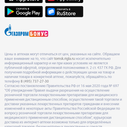
Цены в аптеках могут отличаться от цен, указанных на сайте. Обращаем
ваше внимание на то, что сайт
tomsk.rigla.ru
носит исключительно
информационный характер и ни при каких условиях не является
публичной офертой, определяемой положениями п. 2 ст. 437 ГК РФ. Для
получения подробной информации о действующих ценах на товар и
наличии товара в конкретной аптеке, пожалуйста, обращайтесь по
телефону
8 (495) 737-27-30
Согласно постановлению Правительства РФ от 16 мая 2020 года № 697
"Об утверждении Правил выдачи разрешения на осуществление
розничной торговли лекарственными препаратами для медицинского
применения дистанционным способом, осуществления такой торговли и
доставки указанных лекарственных препаратов гражданам и внесении
изменений в некоторые акты Правительства Российской Федерации по
вопросу розничной торговли лекарственными препаратами для
медицинского применения дистанционным способом", курьерская
доставка из интернет-аптеки возможна только для определённых
категорий товаров: безрецептурных лекарственных средств,