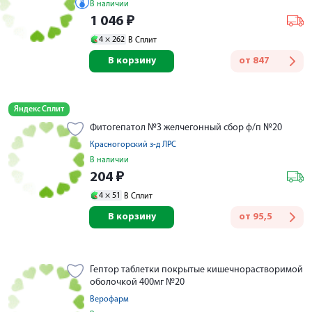
В наличии
1 046
₽
4 ×
262
В Сплит
В корзину
от
847
Яндекс Сплит
Фитогепатол №3 желчегонный сбор ф/п №20
Красногорский з-д ЛРС
В наличии
204
₽
4 ×
51
В Сплит
В корзину
от
95,5
Гептор таблетки покрытые кишечнорастворимой
оболочкой 400мг №20
Верофарм