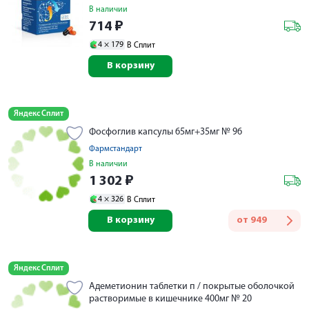
В наличии
714
₽
4 ×
179
В Сплит
В корзину
Яндекс Сплит
Фосфоглив капсулы 65мг+35мг № 96
Фармстандарт
В наличии
1 302
₽
4 ×
326
В Сплит
В корзину
от
949
Яндекс Сплит
Адеметионин таблетки п / покрытые оболочкой
растворимые в кишечнике 400мг № 20