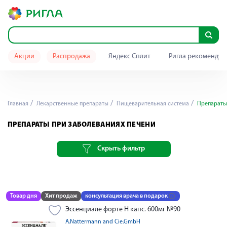
Акции
Распродажа
Яндекс Сплит
Ригла рекомендуе
Главная
Лекарственные препараты
Пищеварительная система
Препараты 
ПРЕПАРАТЫ ПРИ ЗАБОЛЕВАНИЯХ ПЕЧЕНИ
Скрыть фильтр
Товар дня
Хит продаж
консультация врача в подарок
Эссенциале форте Н капс. 600мг №90
A.Nattermann and Cie.GmbH