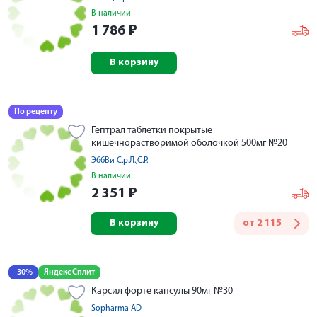
В наличии
1 786
₽
В корзину
По рецепту
Гептрал таблетки покрытые
кишечнорастворимой оболочкой 500мг №20
ЭббВи С.р.Л.,C.Р.
В наличии
2 351
₽
В корзину
от
2 115
-30%
Яндекс Сплит
Карсил форте капсулы 90мг №30
Sopharma AD