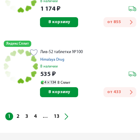
В наличии
1 174
₽
В корзину
от
855
Яндекс Сплит
Лив-52 таблетки №100
Himalaya Drug
В наличии
535
₽
4 ×
134
В Сплит
В корзину
от
433
...
1
2
3
4
13