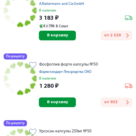
A.Nattermann and Cie.GmbH
В наличии
3 183
₽
4 ×
796
В Сплит
В корзину
от
2 320
По рецепту
Фосфоглив форте капсулы №50
Фармстандарт-Лексредства ОАО
В наличии
1 280
₽
В корзину
от
933
По рецепту
Урсосан капсулы 250мг №50