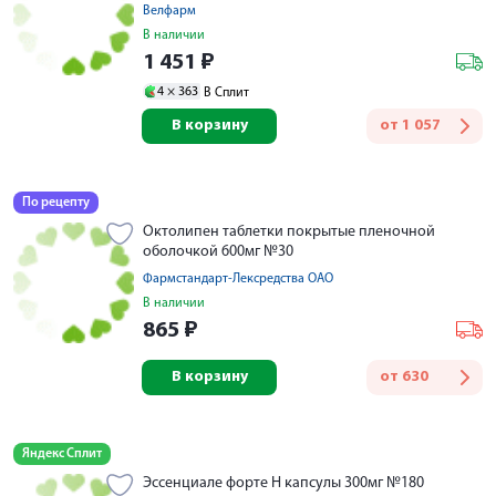
Велфарм
В наличии
1 451
₽
4 ×
363
В Сплит
В корзину
от
1 057
По рецепту
Октолипен таблетки покрытые пленочной
оболочкой 600мг №30
Фармстандарт-Лексредства ОАО
В наличии
865
₽
В корзину
от
630
Яндекс Сплит
Эссенциале форте Н капсулы 300мг №180