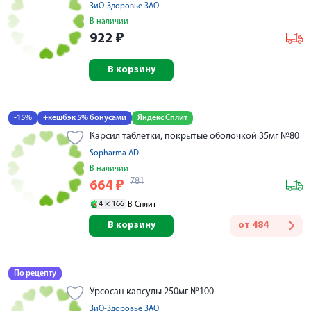
ЗиО-Здоровье ЗАО
В наличии
922
₽
В корзину
-15%
+кешбэк 5% бонусами
Яндекс Сплит
Карсил таблетки, покрытые оболочкой 35мг №80
Sopharma AD
В наличии
781
664
₽
4 ×
166
В Сплит
В корзину
от
484
По рецепту
Урсосан капсулы 250мг №100
ЗиО-Здоровье ЗАО