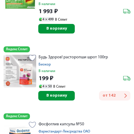
В наличии
1 993
₽
4 ×
499
В Сплит
В корзину
Яндекс Сплит
Будь Здоров! расторопши шрот 100гр
Биокор
В наличии
199
₽
4 ×
50
В Сплит
В корзину
от
142
Яндекс Сплит
Фосфоглив капсулы №50
Фармстандарт-Лексредства ОАО