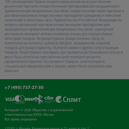
"Об утверждении Правил выдачи разрешения на осуществление
розничной торговли лекарственными препаратами для медицинского
применения дистанционным способом, осуществления такой торговли и
доставки указанных лекарственных препаратов гражданам и внесении
изменений в некоторые акты Правительства Российской Федерации по
вопросу розничной торговли лекарственными препаратами для
медицинского применения дистанционным способом", курьерская
доставка из интернет-аптеки возможна только для определённых
категорий товаров: безрецептурных лекарственных средств,
биологически активных добавок (БАДов), медицинских изделий,
товаров для ухода и красоты, бытовой химии и других сопутствующих
товаров. Рецептурные препараты доставляются до ближайшей аптеки и
могут быть получены при наличии действующего рецепта,
оформленного врачом. Ассортимент товаров, участвующих в
специальных предложениях и акциях, может быть ограничен или
изменен
+7 (495) 737-27-30
Копирайт: © 2026 Общество с ограниченной
ответственностью (ООО) «Ригла»
Все права защищены
115201, г. Москва, Каширское шоссе, д. 22, корп. 4, стр. 1