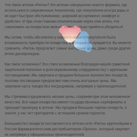
Что такое аптеки «Ригла»? Это аптеки совершенно нового формата, где
используются современные технологии, где покупателю всегда рады и
их ждет быстрое обслуживание, широкий ассортимент, комфорт и
удобство. И при этом главная отличительная черта этих аптек, что
сэкономить на лекарствах можно, нужно только прийти и убедиться!
Мы хотим, чтобы абсолютно у каждого нашего покупателя была
возможность приобрести лекарства, в которых он нуждается. Вы можете
сравнить: «Ригла» предлагает самые выгодные цены, даже среди других
аптек-дискаунтеров.
Как такое возможно? Это стало возможным благодаря нашей грамотной
закупочной политике и долговременному сотрудничеству с крупными
поставщиками. Мы закупаем и продаем большое количество лекарств,
поэтому поставщики предлагают нам очень выгодные цены. Мы
закупаем часть товара без посредников, напрямую у производителей.
Мы стремимся удерживать низкие цены, сохраняя при этом неизменное
качество. Все наши лекарства имеют государственные сертификаты и
проходят проверку в аптеке. Мы продаем большие партии лекарств, а
значит, у нас нет препаратов с истекшим сроком годности.
Большинство лекарств поставляется в аптеки сети «Ригла» крупнейшим в
России фармацевтическим дистрибьютором «Протек», который закупает
их напрямую у официальных производителей.