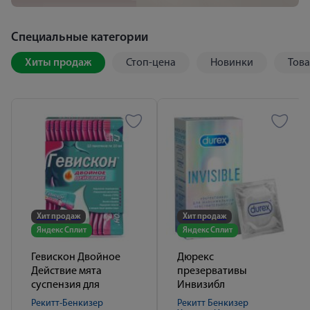
Специальные категории
Хиты продаж
Стоп-цена
Новинки
Това
Хит продаж
Хит продаж
Яндекс Сплит
Яндекс Сплит
Гевискон Двойное
Дюрекс
Действие мята
презервативы
суспензия для
Инвизибл
приема внутрь 10мл
ультратонкие №12
Рекитт-Бенкизер
Рекитт Бенкизер