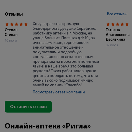
гормональных колебаний и последствий
о возможном материнств
кожных воспалений или травм.
делать тест на беременн
Объединяет эти причины одно: сбой
кто планирует ребёнка, и
Все отзывы
Отзывы
выработки пигмента меланина. Как
новость может стать не
вернуть коже ровный тон и избавиться от
Современные аптечные 
Хочу выразить огромную
пигментации? Строим стратегию красоты
узнать ответ в домашних
благодарность девушке Серафиме,
шаг за шагом.
несколько минут. Однак
Степан
Татьяна
работнику аптеки в г. Москве, на
исследования напрямую 
Степан
Анатольевна
улице Большая Полянка д.4/10 , за
правильного выбора вр
Девяткина
10 июля
очень вежливое, терпеливое и
соблюдения инструкции
07 июля
внимательное отношение к
покупателям и подробную
консультацию по лекарственным
препаратам на простом и понятном
языке! в наше время это большая
редкость! Таких работников нужно
ценить и поощрять потому, что они
очень высоко поднимают имидж
вашей компании! Спасибо!
Посмотреть ответ компании
Оставить отзыв
Онлайн-аптека «Ригла»