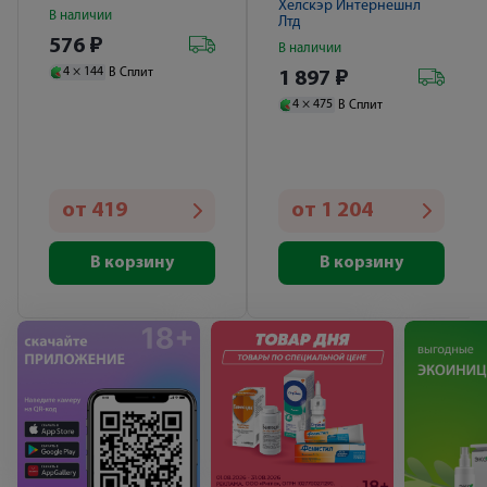
№12
Хелскэр Интернешнл
В наличии
Лтд
576
₽
В наличии
4 ×
144
В Сплит
1 897
₽
4 ×
475
В Сплит
от
419
от
1 204
В корзину
В корзину