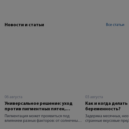
Все статьи
Новости и статьи
06 августа
03 августа
Универсальное решение: уход
Как и когда делать 
против пигментных пятен,
беременность?
постакне и возрастных
Пигментация может проявиться под
Задержка месячных, нео
изменений
влиянием разных факторов: от солнечных
странные вкусовые пре
лучей и возрастных изменений до
симптомы заставляют ж