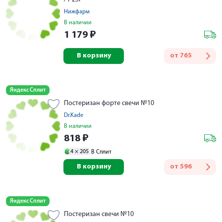
Нижфарм
В наличии
1 179
₽
В корзину
от
765
Яндекс Сплит
Постеризан форте свечи №10
Dr.Kade
В наличии
818
₽
4 ×
205
В Сплит
В корзину
от
596
Яндекс Сплит
Постеризан свечи №10