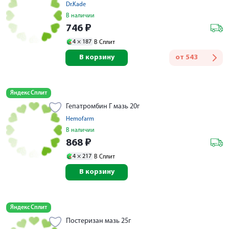
Dr.Kade
В наличии
746
₽
4 ×
187
В Сплит
В корзину
от
543
Яндекс Сплит
Гепатромбин Г мазь 20г
Hemofarm
В наличии
868
₽
4 ×
217
В Сплит
В корзину
Яндекс Сплит
Постеризан мазь 25г