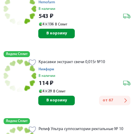
Hemofarm
В наличии
543
₽
4 ×
136
В Сплит
В корзину
Яндекс Сплит
Красавки экстракт свечи 0,015г №10
Нижфарм
В наличии
114
₽
4 ×
29
В Сплит
В корзину
от
67
Яндекс Сплит
Релиф Ультра суппозитории ректальные № 10