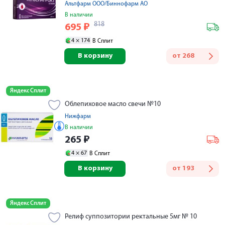
Альтфарм ООО/Биннофарм АО
В наличии
818
695
₽
4 ×
174
В Сплит
В корзину
от
268
Яндекс Сплит
Облепиховое масло свечи №10
Нижфарм
В наличии
265
₽
4 ×
67
В Сплит
В корзину
от
193
Яндекс Сплит
Релиф суппозитории ректальные 5мг № 10