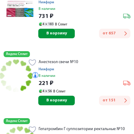
Нижфарм
В наличии
731
₽
4 ×
183
В Сплит
В корзину
от
657
Яндекс Сплит
Анестезол свечи №10
Нижфарм
В наличии
221
₽
4 ×
56
В Сплит
В корзину
от
151
Яндекс Сплит
Гепатромбин Г суппозитории ректальные №10