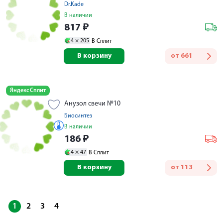
Dr.Kade
В наличии
817
₽
4 ×
205
В Сплит
В корзину
от
661
Яндекс Сплит
Анузол свечи №10
Биосинтез
В наличии
186
₽
4 ×
47
В Сплит
В корзину
от
113
1
2
3
4