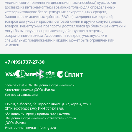
медицинского применения дистанционным способом", курьерская
доставка из интернет-аптеки возможна только для определённых
категорий товаров: безрецептурных лекарственных средств,
биологически активных добавок (БАДов), медицинских изделий,
товаров для ухода и красоты, бытовой химии и других сопутствующих
товаров. Рецептурные препараты доставляются до ближайшей аптеки и
могут быть получены при наличии действующего рецепта,
оформленного врачом. Ассортимент товаров, участвующих в
специальных предложениях и акциях, может быть ограничен или
изменен
+7 (495) 737-27-30
Копирайт: © 2026 Общество с ограниченной
ответственностью (ООО) «Ригла»
Все права защищены
115201, г. Москва, Каширское шоссе, д. 22, корп. 4, стр. 1
ОГРН 1027700271290; ИНН 7724211288
Юр. лицо, которому принадлежит домен:
Общество с ограниченной ответственностью
(ООО) «Ригла»
Электронная почта:
info@rigla.ru