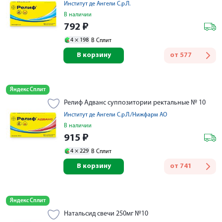
Институт де Ангели С.р.Л.
В наличии
792
₽
4 ×
198
В Сплит
В корзину
от
577
Яндекс Сплит
Релиф Адванс суппозитории ректальные № 10
Институт де Ангели С.р.Л./Нижфарм АО
В наличии
915
₽
4 ×
229
В Сплит
В корзину
от
741
Яндекс Сплит
Натальсид свечи 250мг №10