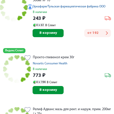
500мг № 10
Эркафарм/Тульская фармацевтическая фабрика ООО
В наличии
243
₽
4 ×
61
В Сплит
В корзину
от
192
Яндекс Сплит
Прокто-гливенол крем 30г
Novartis Consumer Health
В наличии
773
₽
4 ×
194
В Сплит
В корзину
Релиф Адванс мазь для рект. и наруж. прим. 200мг
/ г 25г