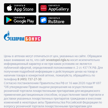
Цены в аптеках могут отличаться от цен, указанных на сайте. Обращаем
ваше внимание на то, что сайт
sevastopol.rigla.ru
носит исключительно
информационный характер и ни при каких условиях не является
публичной офертой, определяемой положениями п. 2 ст. 437 ГК РФ. Для
получения подробной информации о действующих ценах на товар и
наличии товара в конкретной аптеке, пожалуйста, обращайтесь по
телефону
8 (495) 737-27-30
Согласно постановлению Правительства РФ от 16 мая 2020 года № 697
"Об утверждении Правил выдачи разрешения на осуществление
розничной торговли лекарственными препаратами для медицинского
применения дистанционным способом, осуществления такой торговли и
доставки указанных лекарственных препаратов гражданам и внесении
изменений в некоторые акты Правительства Российской Федерации по
вопросу розничной торговли лекарственными препаратами для