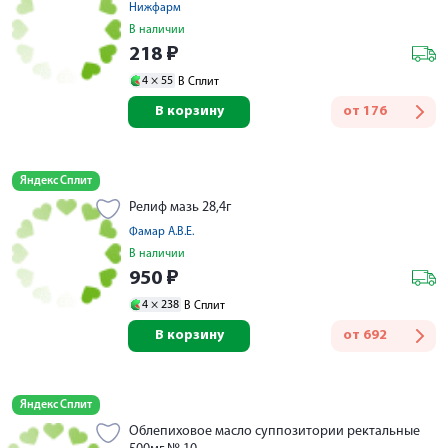
Нижфарм
В наличии
218
₽
4 ×
55
В Сплит
В корзину
от
176
Яндекс Сплит
Релиф мазь 28,4г
Фамар А.В.Е.
В наличии
950
₽
4 ×
238
В Сплит
В корзину
от
692
Яндекс Сплит
Облепиховое масло суппозитории ректальные