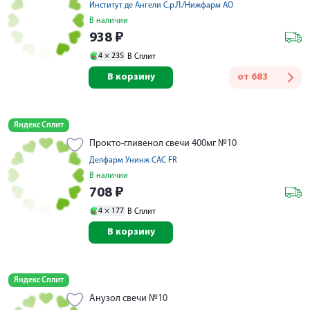
Институт де Ангели С.р.Л./Нижфарм АО
В наличии
938
₽
4 ×
235
В Сплит
В корзину
от
683
Яндекс Сплит
Прокто-гливенол свечи 400мг №10
Делфарм Унинж САС FR
В наличии
708
₽
4 ×
177
В Сплит
В корзину
Яндекс Сплит
Анузол свечи №10