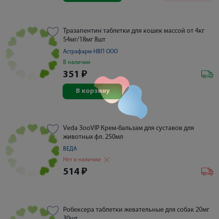
Тразапентин таблетки для кошек массой от 4кг
54мг/18мг 8шт
Астрафарм НВП ООО
В наличии
351
₽
В корзину
Veda ЗооVIP Крем-бальзам для суставов для
животных фл. 250мл
ВЕДА
Нет в наличии
514
₽
Робексера таблетки жевательные для собак 20мг
30шт