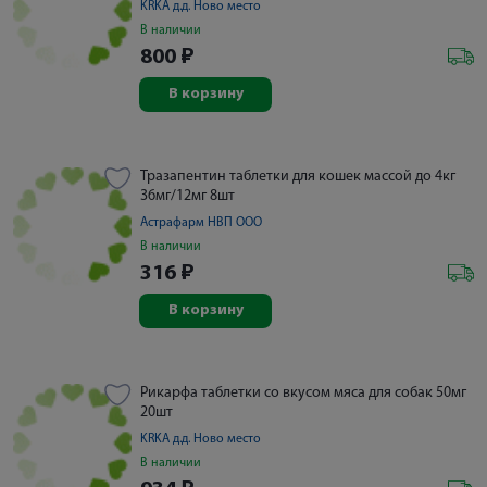
KRKA д.д. Ново место
В наличии
800
₽
В корзину
Тразапентин таблетки для кошек массой до 4кг
36мг/12мг 8шт
Астрафарм НВП ООО
В наличии
316
₽
В корзину
Рикарфа таблетки со вкусом мяса для собак 50мг
20шт
KRKA д.д. Ново место
В наличии