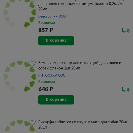
для кошек с мерным шприцем флакон 0,2мг/мл
20мл
Белкаролин ООО
В наличии
857
₽
В корзину
Вемелкам раствор для инъекций для кошек и
собак флакон 2мг 20мл
НИТА-ФАРМ ООО
В наличии
646
₽
В корзину
Рикарфа таблетки со вкусом мяса для собак 20мг
20шт