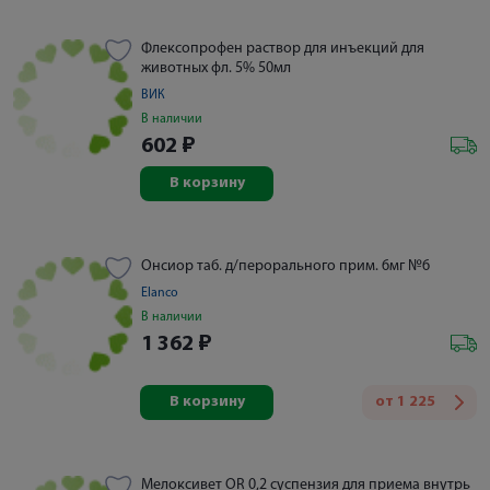
Флексопрофен раствор для инъекций для
животных фл. 5% 50мл
ВИК
В наличии
602
₽
В корзину
Онсиор таб. д/перорального прим. 6мг №6
Elanco
В наличии
1 362
₽
В корзину
от
1 225
Мелоксивет OR 0,2 суспензия для приема внутрь