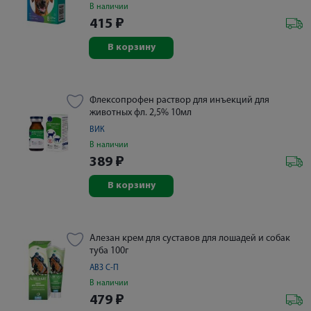
В наличии
415
₽
В корзину
Флексопрофен раствор для инъекций для
животных фл. 2,5% 10мл
ВИК
В наличии
389
₽
В корзину
Алезан крем для суставов для лошадей и собак
туба 100г
АВЗ С-П
В наличии
479
₽