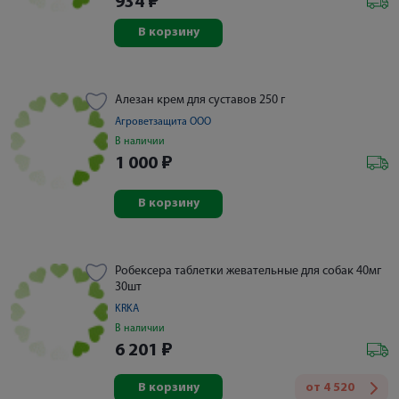
934
₽
В корзину
Алезан крем для суставов 250 г
Агроветзащита ООО
В наличии
1 000
₽
В корзину
Робексера таблетки жевательные для собак 40мг
30шт
KRKA
В наличии
6 201
₽
В корзину
от
4 520