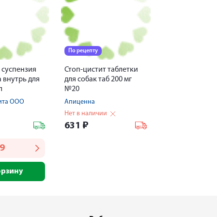
По рецепту
 суспензия
Стоп-цистит таблетки
 внутрь для
для собак таб 200 мг
л
№20
ита ООО
Апиценна
Нет в наличии
631
₽
19
орзину