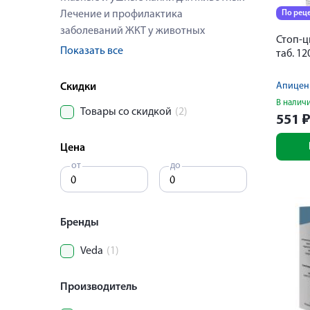
Лечение и профилактика
По рец
заболеваний ЖКТ у животных
Стоп-ц
Показать все
таб. 1
Апицен
Скидки
В налич
Товары со скидкой
(2)
551
Цена
от
до
Бренды
Veda
(1)
Производитель