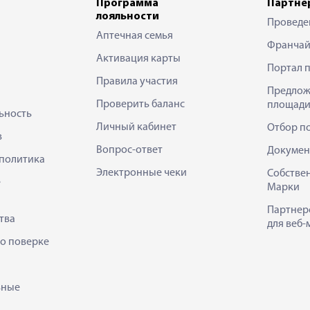
Программа
Партне
лояльности
Проведе
Аптечная семья
Франчай
Активация карты
Портал 
Правила участия
Предлож
Проверить баланс
площади
ьность
Личный кабинет
Отбор п
в
Вопрос-ответ
Докумен
политика
Электронные чеки
Собстве
е
Марки
Партнер
тва
для веб-
 о поверке
ьные