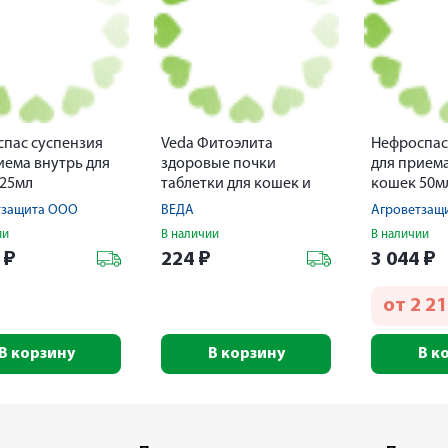
пас суспензия
Veda Фитоэлита
Нефроспас
иема внутрь для
здоровые почки
для приема
 25мл
таблетки для кошек и
кошек 50м
собак 200мг 50шт
тзащита ООО
ВЕДА
Агроветзащ
ии
В наличии
В наличии
6
₽
224
₽
3 044
₽
от
2 2
В корзину
В корзину
В к