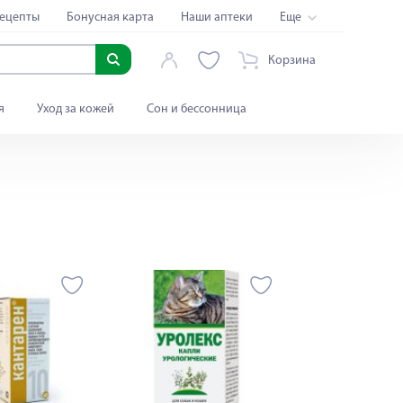
ецепты
Бонусная карта
Наши аптеки
Еще
Корзина
я
Уход за кожей
Сон и бессонница