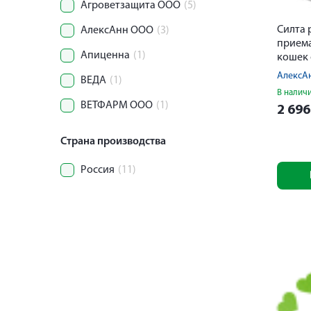
Агроветзащита ООО
(5)
Силта 
АлексАнн ООО
(3)
приема
Апиценна
(1)
кошек
30мл+
АлексА
ВЕДА
(1)
В налич
ВЕТФАРМ ООО
(1)
2 69
Страна производства
Россия
(11)