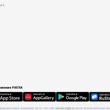
ы с
жение РИГЛА
Обращаем ваше внимание на то, что сайт
samara.rigla.ru
носит исключительно инф