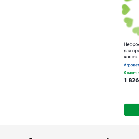
Нефрос
для пр
кошек
Агрове
В налич
1 82