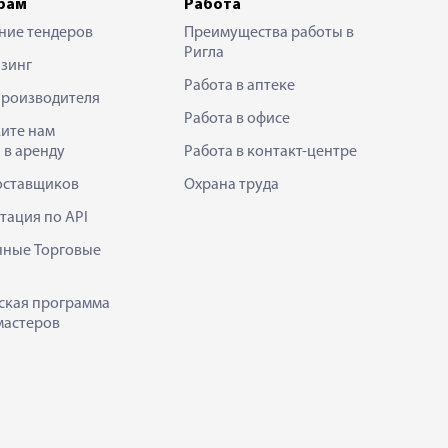
рам
Работа
ние тендеров
Преимущества работы в
Ригла
зинг
Работа в аптеке
производителя
Работа в офисе
ите нам
 в аренду
Работа в контакт-центре
оставщиков
Охрана труда
тация по API
нные Торговые
ская программа
мастеров