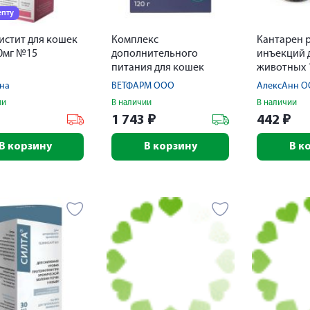
епту
истит для кошек
Комплекс
Кантарен р
20мг №15
дополнительного
инъекций 
питания для кошек
животных 
Фосфатбиндер Нефра
на
ВЕТФАРМ ООО
АлексАнн 
банка 120г
ии
В наличии
В наличии
₽
1 743
₽
442
₽
В корзину
В корзину
В к