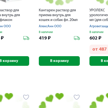
раствор для
Кантарен раствор для
УРОЛЕКС
 внутрь для
приема внутрь для
урологиче
 флакон
кошек и собак фл. 20мл
мл (для со
Шприц-дозатор
крупных п
нн ООО
АлексАнн ООО
Агроветзащ
ии
В наличии
В наличии
6
₽
419
₽
602
₽
от
487
В корзину
В корзину
В к