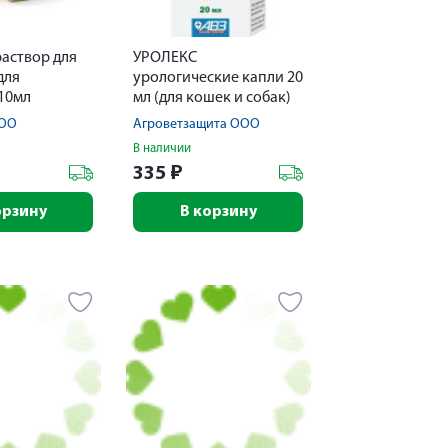
аствор для
УРОЛЕКС
для
урологические капли 20
10мл
мл (для кошек и собак)
ООО
Агроветзащита ООО
В наличии
335
₽
орзину
В корзину