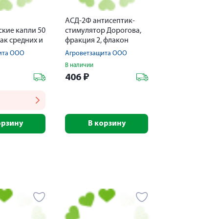
АСД-2Ф антисептик-
ские капли 50
стимулятор Дорогова,
бак средних и
фракция 2, флакон
ород)
100мл
ита ООО
Агроветзащита ООО
В наличии
406
₽
орзину
В корзину