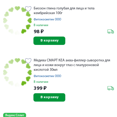
Биозон глина голубая для лица и тела
кембрийская 100г
Фитокосметик ООО
В наличии
98
₽
В корзину
Медива СМАРТ КЕА аква-филлер сыворотка для
лица и кожи вокруг глаз с гиалуроновой
кислотой 30мл
Фитокосметик ООО
В наличии
399
₽
В корзину
Яндекс Сплит