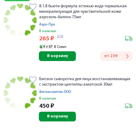
8.1.8 бьюти формула эстикью вода термальная
минерализующая для чувствительной кожи
аэрозоль баллон 75мл
Аэро-Про
В наличии
379
265
₽
4 ×
67
В Сплит
В корзину
от
239
Биозон сыворотка для лица восстанавливающая
с экстрактом центеллы азиатской 30мл
Фитокосметик ООО
В наличии
450
₽
В корзину