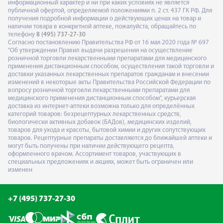
информационный характер и ни при каких условиях не является
публичной офертой, определяемой положениями п. 2 ст. 437 ГК РФ. Для
получения подробной информации о действующих ценах на товар и
наличии товара в конкретной аптеке, пожалуйста, обращайтесь по
телефону
8 (495) 737-27-30
Согласно постановлению Правительства РФ от 16 мая 2020 года № 697
"Об утверждении Правил выдачи разрешения на осуществление
розничной торговли лекарственными препаратами для медицинского
применения дистанционным способом, осуществления такой торговли и
доставки указанных лекарственных препаратов гражданам и внесении
изменений в некоторые акты Правительства Российской Федерации по
вопросу розничной торговли лекарственными препаратами для
медицинского применения дистанционным способом", курьерская
доставка из интернет-аптеки возможна только для определённых
категорий товаров: безрецептурных лекарственных средств,
биологически активных добавок (БАДов), медицинских изделий,
товаров для ухода и красоты, бытовой химии и других сопутствующих
товаров. Рецептурные препараты доставляются до ближайшей аптеки и
могут быть получены при наличии действующего рецепта,
оформленного врачом. Ассортимент товаров, участвующих в
специальных предложениях и акциях, может быть ограничен или
изменен
+7 (495) 737-27-30