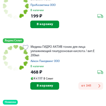
ПроКосметика ООО
В наличии
199
₽
В корзину
Яндекс Сплит
Медива ГИДРО АКТИВ тоник для лица
увлажняющий гиалуроновая кислота / вит.E
200мл
Айкон Пакеджинг ООО
В наличии
468
₽
4 ×
117
В Сплит
В корзину
от
341
Новинка