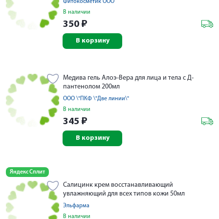
Фитокосметик ООО
В наличии
350
₽
В корзину
Медива гель Алоэ-Вера для лица и тела с Д-
пантенолом 200мл
ООО \"ПКФ \"Две линии\"
В наличии
345
₽
В корзину
Яндекс Сплит
Салицинк крем восстанавливающий
увлажняющий для всех типов кожи 50мл
Эльфарма
В наличии