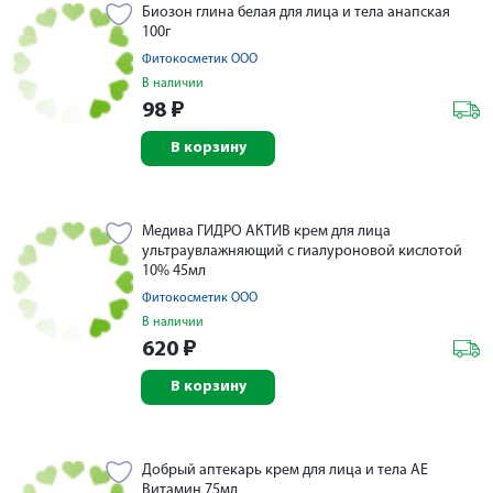
Биозон глина белая для лица и тела анапская
100г
Фитокосметик ООО
В наличии
98
₽
В корзину
Медива ГИДРО АКТИВ крем для лица
ультраувлажняющий с гиалуроновой кислотой
10% 45мл
Фитокосметик ООО
В наличии
620
₽
В корзину
Добрый аптекарь крем для лица и тела АЕ
Витамин 75мл