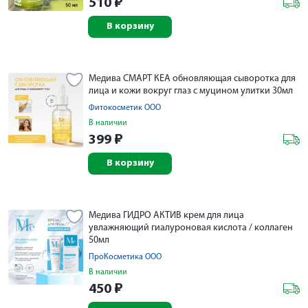
510
₽
В корзину
Медива СМАРТ КЕА обновляющая сыворотка для
лица и кожи вокруг глаз с муцином улитки 30мл
Фитокосметик ООО
В наличии
399
₽
В корзину
Медива ГИДРО АКТИВ крем для лица
увлажняющий гиалуроновая кислота / коллаген
50мл
ПроКосметика ООО
В наличии
450
₽