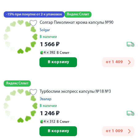
-15% при покупке от 2-х упаковок
Яндекс Сплит
Солгар Пиколинат хрома капсулы №90
Solgar
В наличии
1 566
₽
4 ×
392
В Сплит
В корзину
от
1 409
Яндекс Сплит
Турбослим экспресс капсулы №18 №3
Эвалар
В наличии
1 246
₽
4 ×
312
В Сплит
В корзину
от
1 009