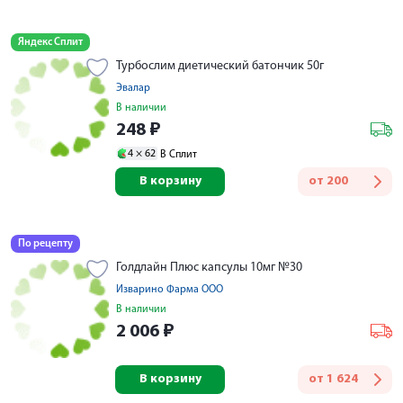
Яндекс Сплит
Турбослим диетический батончик 50г
Эвалар
В наличии
248
₽
4 ×
62
В Сплит
В корзину
от
200
По рецепту
Голдлайн Плюс капсулы 10мг №30
Изварино Фарма ООО
В наличии
2 006
₽
В корзину
от
1 624