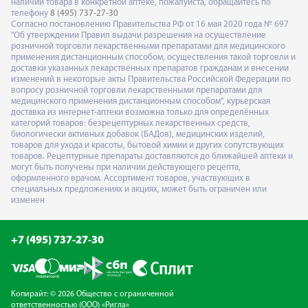
наличии товара в конкретной аптеке, пожалуйста, обращайтесь по
телефону
8 (495) 737-27-30
Согласно постановлению Правительства РФ от 16 мая 2020 года № 697
"Об утверждении Правил выдачи разрешения на осуществление
розничной торговли лекарственными препаратами для медицинского
применения дистанционным способом, осуществления такой торговли и
доставки указанных лекарственных препаратов гражданам и внесении
изменений в некоторые акты Правительства Российской Федерации по
вопросу розничной торговли лекарственными препаратами для
медицинского применения дистанционным способом", курьерская
доставка из интернет-аптеки возможна только для определённых
категорий товаров: безрецептурных лекарственных средств,
биологически активных добавок (БАДов), медицинских изделий,
товаров для ухода и красоты, бытовой химии и других сопутствующих
товаров. Рецептурные препараты доставляются до ближайшей аптеки и
могут быть получены при наличии действующего рецепта,
оформленного врачом. Ассортимент товаров, участвующих в
специальных предложениях и акциях, может быть ограничен или
изменен
+7 (495) 737-27-30
Копирайт: © 2026 Общество с ограниченной
ответственностью (ООО) «Ригла»