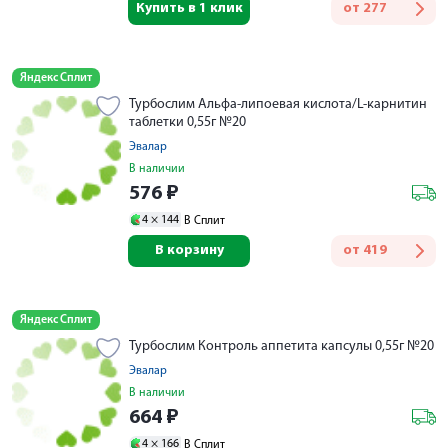
Купить в 1 клик
от
277
Яндекс Сплит
Турбослим Альфа-липоевая кислота/L-карнитин
таблетки 0,55г №20
Эвалар
В наличии
576
₽
4 ×
144
В Сплит
В корзину
от
419
Яндекс Сплит
Турбослим Контроль аппетита капсулы 0,55г №20
Эвалар
В наличии
664
₽
4 ×
166
В Сплит