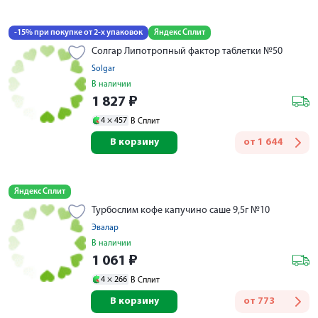
-15% при покупке от 2-х упаковок
Яндекс Сплит
Солгар Липотропный фактор таблетки №50
Solgar
В наличии
1 827
₽
4 ×
457
В Сплит
В корзину
от
1 644
Яндекс Сплит
Турбослим кофе капучино саше 9,5г №10
Эвалар
В наличии
1 061
₽
4 ×
266
В Сплит
В корзину
от
773