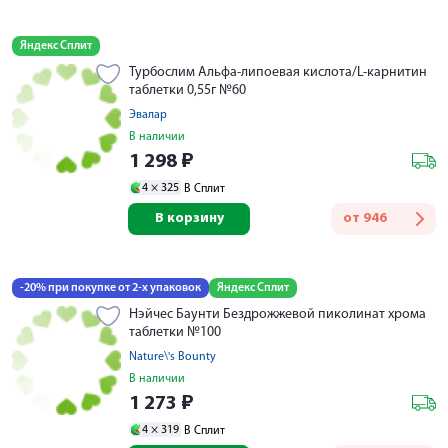
Яндекс Сплит
Турбослим Альфа-липоевая кислота/L-карнитин
таблетки 0,55г №60
Эвалар
В наличии
1 298
₽
4 ×
325
В Сплит
В корзину
от
946
-20% при покупке от 2-х упаковок
Яндекс Сплит
Нэйчес Баунти Бездрожжевой пиколинат хрома
таблетки №100
Nature\'s Bounty
В наличии
1 273
₽
4 ×
319
В Сплит