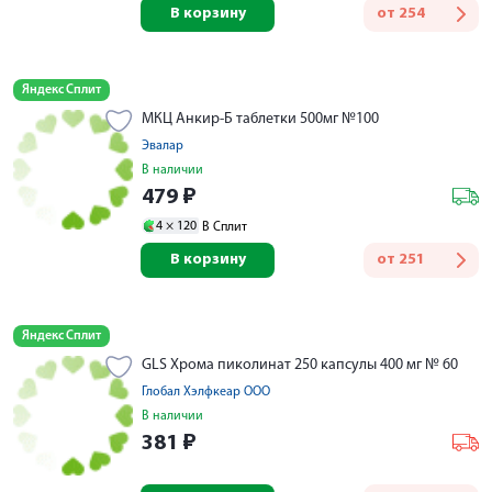
В корзину
от
254
Яндекс Сплит
МКЦ Анкир-Б таблетки 500мг №100
Эвалар
В наличии
479
₽
4 ×
120
В Сплит
В корзину
от
251
Яндекс Сплит
GLS Хрома пиколинат 250 капсулы 400 мг № 60
Глобал Хэлфкеар ООО
В наличии
381
₽