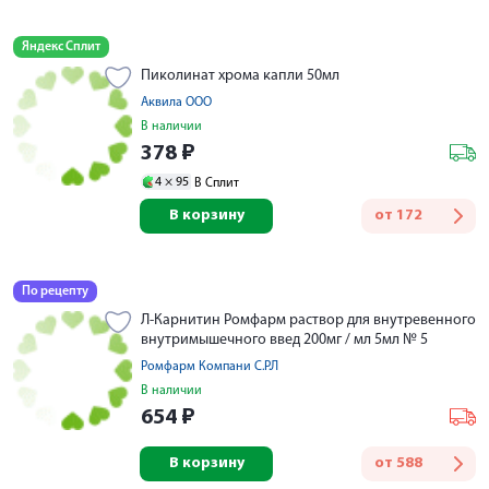
Яндекс Сплит
Пиколинат хрома капли 50мл
Аквила ООО
В наличии
378
₽
4 ×
95
В Сплит
В корзину
от
172
По рецепту
Л-Карнитин Ромфарм раствор для внутревенного
внутримышечного введ 200мг / мл 5мл № 5
Ромфарм Компани С.Р.Л
В наличии
654
₽
В корзину
от
588