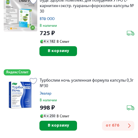
Будь Здоров! Комплекс для похудения УТРО L-
карнитин+экстр. гуараны+форсколин капсулы №
30
ВТФ ООО
В наличии
725
₽
4 ×
182
В Сплит
В корзину
Яндекс Сплит
Турбослим ночь усиленная формула капсулы 0,3г
№30
Эвалар
В наличии
998
₽
4 ×
250
В Сплит
В корзину
от
676