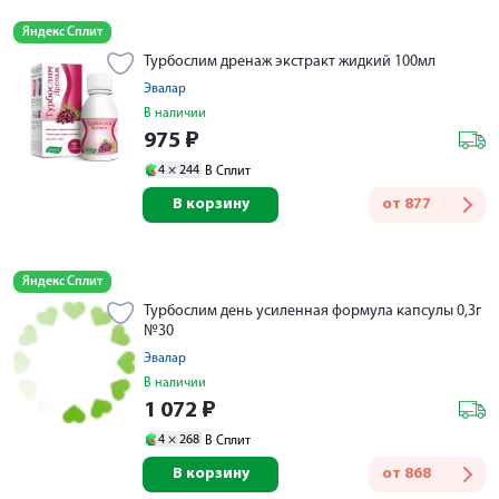
Яндекс Сплит
Турбослим дренаж экстракт жидкий 100мл
Эвалар
В наличии
975
₽
4 ×
244
В Сплит
В корзину
от
877
Яндекс Сплит
Турбослим день усиленная формула капсулы 0,3г
№30
Эвалар
В наличии
1 072
₽
4 ×
268
В Сплит
В корзину
от
868