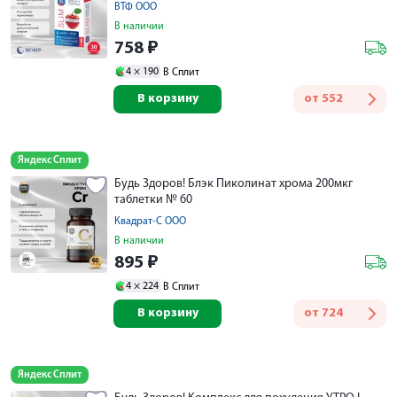
ВТФ ООО
В наличии
758
₽
4 ×
190
В Сплит
В корзину
от
552
Яндекс Сплит
Будь Здоров! Блэк Пиколинат хрома 200мкг
таблетки № 60
Квадрат-С ООО
В наличии
895
₽
4 ×
224
В Сплит
В корзину
от
724
Яндекс Сплит