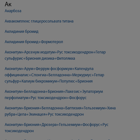
Ак
Акарбоза
Аквакомплекс глицеросольвата титана
Аклидиния бромид
Аклидиния бромид+Формотерол
Аконитум+Арсенум иодатум+Рус токсикодендрон+Гепар
сульфурис+Бриония диоика+Фитолякка
Аконитум+Арум+Феррум фосфорикум+Календула
оффициналис+Спонгиа+Белладонна+Меркуриус+Гепар
сульфур+Калиум бихромикум+Популюс+Бриония
Аконитум+Белладонна+Бриония+Лахезис+Эупаториум
перфолиатум+Рус токсикодендрон+Фосфорус
Аконитум+Бриония+Белладонна+Баптизия+Гельземиум+Хина
рубра+Цепа+Эхинацея+Рус токсикодендрон
Аконитум+Бриония+Дрозера+Гельземиум+Фосфорус+Рус
токсикодендрон