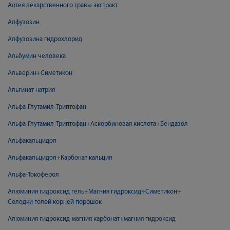
Алтея лекарственного травы экстракт
Алфузозин
Алфузозина гидрохлорид
Альбумин человека
Альверин+Симетикон
Альгинат натрия
Альфа-Глутамил-Триптофан
Альфа-Глутамил-Триптофан+Аскорбиновая кислота+Бендазол
Альфакальцидол
Альфакальцидол+Карбонат кальция
Альфа-Токоферол
Алюминия гидроксид гель+Магния гидроксид+Симетикон+
Солодки голой корней порошок
Алюминия гидроксид-магния карбонат+магния гидроксид