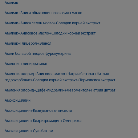
Аммиак
Аммиак+Аниса обыкновенного семян масло
Аммиак+Аниса семян масло+Солодки корней экстракт
Аммиак+Анисовое масло+Солодки корней экстракт
Аммиак+Глицерол+Этанол
Амми большой плодов фурокумарины
Аммония глицирризинат
Аммония хлорид+Анисовое масло+Натрия бензоат+Натрия
гидрокарбонат+Солодки корней экстракт+Термопсиса экстракт
Аммония хлорид+Дифенгидрамин+Левоментол+Натрия цитрат
Амоксициллин
Амоксициллин+Клавулановая кислота
Амоксициллин+Кларитромицин+Омепразол
Амоксициллин+Сульбактам