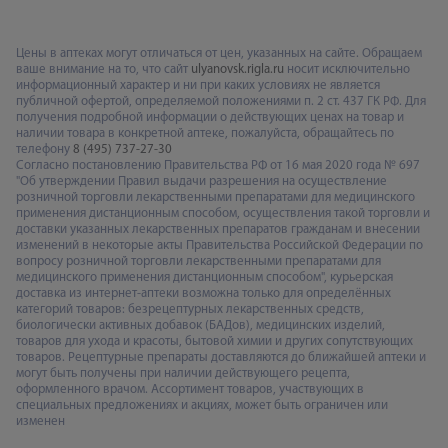
Цены в аптеках могут отличаться от цен, указанных на сайте. Обращаем
ваше внимание на то, что сайт
ulyanovsk.rigla.ru
носит исключительно
информационный характер и ни при каких условиях не является
публичной офертой, определяемой положениями п. 2 ст. 437 ГК РФ. Для
получения подробной информации о действующих ценах на товар и
наличии товара в конкретной аптеке, пожалуйста, обращайтесь по
телефону
8 (495) 737-27-30
Согласно постановлению Правительства РФ от 16 мая 2020 года № 697
"Об утверждении Правил выдачи разрешения на осуществление
розничной торговли лекарственными препаратами для медицинского
применения дистанционным способом, осуществления такой торговли и
доставки указанных лекарственных препаратов гражданам и внесении
изменений в некоторые акты Правительства Российской Федерации по
вопросу розничной торговли лекарственными препаратами для
медицинского применения дистанционным способом", курьерская
доставка из интернет-аптеки возможна только для определённых
категорий товаров: безрецептурных лекарственных средств,
биологически активных добавок (БАДов), медицинских изделий,
товаров для ухода и красоты, бытовой химии и других сопутствующих
товаров. Рецептурные препараты доставляются до ближайшей аптеки и
могут быть получены при наличии действующего рецепта,
оформленного врачом. Ассортимент товаров, участвующих в
специальных предложениях и акциях, может быть ограничен или
изменен