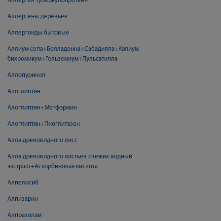
Аллерген туберкулопротеин
Аллергены деревьев
Аллергоиды бытовые
Аллиум сепа+Белладонна+Сабадилла+Калиум
бихромикум+Гельземиум+Пульсатилла
Аллопуринол
Алоглиптин
Алоглиптин+Метформин
Алоглиптин+Пиоглитазон
Алоэ древовидного лист
Алоэ древовидного листьев свежих водный
экстракт+Аскорбиновая кислота
Алпелисиб
Алпизарин
Алпразолам