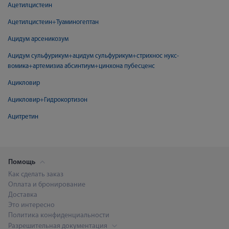
Ацетилцистеин
Ацетилцистеин+Туаминогептан
Ацидум арсеникозум
Ацидум сульфурикум+ацидум сульфурикум+стрихнос нукс-
вомика+артемизиа абсинтиум+цинхона пубесценс
Ацикловир
Ацикловир+Гидрокортизон
Ацитретин
Помощь
Как сделать заказ
Оплата и бронирование
Доставка
Это интересно
Политика конфиденциальности
Разрешительная документация