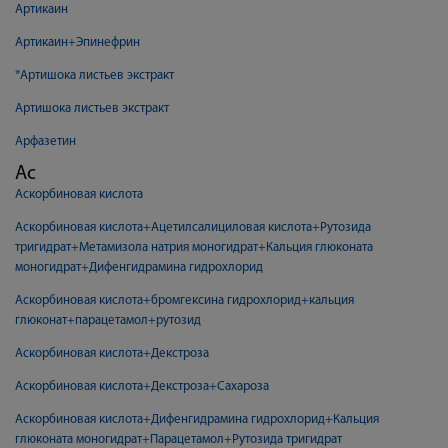
Артикаин
Артикаин+Эпинефрин
*Артишока листьев экстракт
Артишока листьев экстракт
Арфазетин
Ас
Аскорбиновая кислота
Аскорбиновая кислота+Ацетилсалициловая кислота+Рутозида
тригидрат+Метамизола натрия моногидрат+Кальция глюконата
моногидрат+Дифенгидрамина гидрохлорид
Аскорбиновая кислота+бромгексина гидрохлорид+кальция
глюконат+парацетамол+рутозид
Аскорбиновая кислота+Декстроза
Аскорбиновая кислота+Декстроза+Сахароза
Аскорбиновая кислота+Дифенгидрамина гидрохлорид+Кальция
глюконата моногидрат+Парацетамол+Рутозида тригидрат