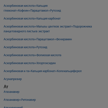
Аскорбиновая кислота+Кальция
глюконат+Кофеин+Парацетамол+Рутозид
Аскорбиновая кислота+Кальция карбонат
Аскорбиновая кислота+Мальвы цветков экстракт+Подорожника
ланцетовидного листьев экстракт
Аскорбиновая кислота+Парацетамол+Фенирамин
Аскорбиновая кислота+Рутозид
Аскорбиновая кислота+Фолиевая кислота
Аскорбиновая кислота+Хлоргексидин
Аскорбиновая к-та+Кальция карбонат+Колекальциферол
Асунапревир
Ат
Атазанавир
Атазанавир+Ритонавир
Атезолизумаб