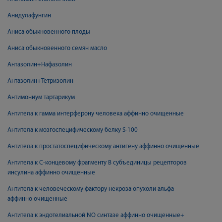
Анидулафунгин
Аниса обыкновенного плоды
Аниса обыкновенного семян масло
Антазолин+Нафазолин
Антазолин+Тетризолин
Антимониум тартарикум
Антитела к гамма интерферону человека аффинно очищенные
Антитела к мозгоспецифическому белку S-100
Антитела к простатоспецифическому антигену аффинно очищенные
Антитела к С-концевому фрагменту В субъединицы рецепторов
инсулина аффинно очищенные
Антитела к человеческому фактору некроза опухоли альфа
аффинно очищенные
Антитела к эндотелиальной NO синтазе аффинно очищенные+