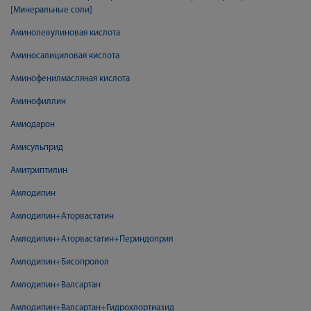
[Минеральные соли]
Аминолевулиновая кислота
Аминосалициловая кислота
Аминофенилмасляная кислота
Аминофиллин
Амиодарон
Амисульприд
Амитриптилин
Амлодипин
Амлодипин+Аторвастатин
Амлодипин+Аторвастатин+Периндоприл
Амлодипин+Бисопролол
Амлодипин+Валсартан
Амлодипин+Валсартан+Гидрохлортиазид