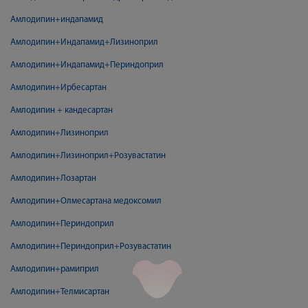
Амлодипин+индапамид
Амлодипин+Индапамид+Лизиноприл
Амлодипин+Индапамид+Периндоприл
Амлодипин+Ирбесартан
Амлодипин + кандесартан
Амлодипин+Лизиноприл
Амлодипин+Лизиноприл+Розувастатин
Амлодипин+Лозартан
Амлодипин+Олмесартана медоксомил
Амлодипин+Периндоприл
Амлодипин+Периндоприл+Розувастатин
Амлодипин+рамиприл
Амлодипин+Телмисартан