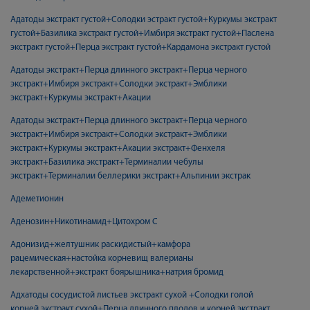
Адатоды экстракт густой+Солодки эстракт густой+Куркумы экстракт
густой+Базилика экстракт густой+Имбиря экстракт густой+Паслена
экстракт густой+Перца экстракт густой+Кардамона экстракт густой
Адатоды экстракт+Перца длинного экстракт+Перца черного
экстракт+Имбиря экстракт+Солодки экстракт+Эмблики
экстракт+Куркумы экстракт+Акации
Адатоды экстракт+Перца длинного экстракт+Перца черного
экстракт+Имбиря экстракт+Солодки экстракт+Эмблики
экстракт+Куркумы экстракт+Акации экстракт+Фенхеля
экстракт+Базилика экстракт+Терминалии чебулы
экстракт+Терминалии беллерики экстракт+Альпинии экстрак
Адеметионин
Аденозин+Никотинамид+Цитохром С
Адонизид+желтушник раскидистый+камфора
рацемическая+настойка корневищ валерианы
лекарственной+экстракт боярышника+натрия бромид
Адхатоды сосудистой листьев экстракт сухой +Солодки голой
корней экстракт сухой+Перца длинного плодов и корней экстракт