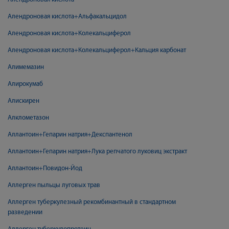
Алендроновая кислота+Альфакальцидол
Алендроновая кислота+Колекальциферол
Алендроновая кислота+Колекальциферол+Кальция карбонат
Алимемазин
Алирокумаб
Алискирен
Алклометазон
Аллантоин+Гепарин натрия+Декспантенол
Аллантоин+Гепарин натрия+Лука репчатого луковиц экстракт
Аллантоин+Повидон-Йод
Аллерген пыльцы луговых трав
Аллерген туберкулезный рекомбинантный в стандартном
разведении