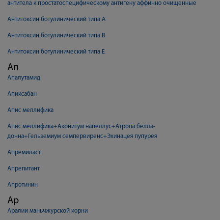
антитела к простатоспецифическому антигену аффинно очищенные
Антитоксин ботулинический типа А
Антитоксин ботулинический типа В
Антитоксин ботулинический типа Е
Ап
Апалутамид
Апиксабан
Апис меллифика
Апис меллифика+Аконитум напеллус+Атропа белла-
донна+Гельземиум семпервиренс+Эхинацея пупурея
Апремиласт
Апрепитант
Апротинин
Ар
Аралии маньчжурской корни