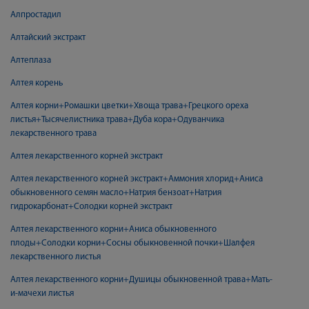
Алпростадил
Алтайский экстракт
Алтеплаза
Алтея корень
Алтея корни+Ромашки цветки+Хвоща трава+Грецкого ореха
листья+Тысячелистника трава+Дуба кора+Одуванчика
лекарственного трава
Алтея лекарственного корней экстракт
Алтея лекарственного корней экстракт+Аммония хлорид+Аниса
обыкновенного семян масло+Натрия бензоат+Натрия
гидрокарбонат+Солодки корней экстракт
Алтея лекарственного корни+Аниса обыкновенного
плоды+Солодки корни+Сосны обыкновенной почки+Шалфея
лекарственного листья
Алтея лекарственного корни+Душицы обыкновенной трава+Мать-
и-мачехи листья