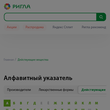
Акции
Распродажа
Яндекс Сплит
Ригла рекомендуе
Главная
Действующие вещества
Алфавитный указатель
Производители
Лекарственные формы
Действующие в
А
Б
В
Г
Д
Е
Ё
Ж
З
И
Й
К
Л
М