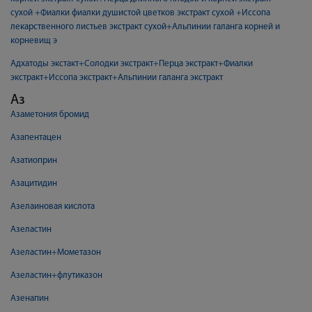
сухой +Фиалки фиалки душистой цветков экстракт сухой +Иссопа
лекарственного листьев экстракт сухой+Альпинии галанга корней и
корневищ э
Адхатоды экстакт+Солодки экстракт+Перца экстракт+Фиалки
экстракт+Иссопа экстракт+Альпинии галанга экстракт
Аз
Азаметония бромид
Азапентацен
Азатиоприн
Азацитидин
Азелаиновая кислота
Азеластин
Азеластин+Мометазон
Азеластин+флутиказон
Азенапин