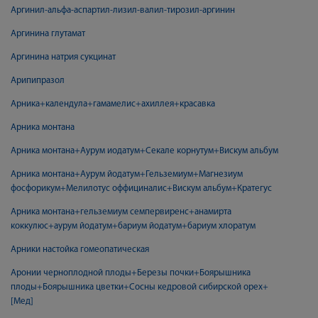
Аргинил-альфа-аспартил-лизил-валил-тирозил-аргинин
Аргинина глутамат
Аргинина натрия сукцинат
Арипипразол
Арника+календула+гамамелис+ахиллея+красавка
Арника монтана
Арника монтана+Аурум иодатум+Секале корнутум+Вискум альбум
Арника монтана+Аурум йодатум+Гельземиум+Магнезиум
фосфорикум+Мелилотус оффициналис+Вискум альбум+Кратегус
Арника монтана+гельземиум семпервиренс+анамирта
коккулюс+аурум йодатум+бариум йодатум+бариум хлоратум
Арники настойка гомеопатическая
Аронии черноплодной плоды+Березы почки+Боярышника
плоды+Боярышника цветки+Сосны кедровой сибирской орех+
[Мед]