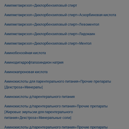
Амилметакрезол+Дихлорбензиловый спирт
Амилметакрезол+Дихлорбензиловый спирт+Аскорбиновая кислота
Амилметакрезол+Дихлорбензиловый спирт+Левоментол
Амилметакрезол+Дихлорбензиловый спирт+Лидокаин
Амилметакрезол+Дихлорбензиловый спирт+Ментол
Аминобензойная кислота
Аминодигидрофталазиндион натрия
Аминокапроновая кислота
Аминокислоты для парентерального питания+Прочие препараты
[Декстроза+Минералы]
Аминокислоты д/парентерального питания
Аминокислоты д/парентерального питания+Прочие препараты
[Жировые эмульсии для парентерального
питания+Декстроза+Минеральные соли]
Аминокислоты д/парентерального питания+Прочие препараты