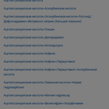
Ацетилсалициловая кислота
Ацетилсалициловая кислота+Аскорбиновая кислота
Ацетилсалициловая кислота+[Аскорбиновая кислота+Рутозид];
Дифенгидрамин+Метамизол натрия+[Кальция глюконат]
Ацетилсалициловая кислота+Глицин
Ацетилсалициловая кислота+Дипиридамол
Ацетилсалициловая кислота+Клопидогрел
Ацетилсалициловая кислота+Кофеин
Ацетилсалициловая кислота+Кофеин+Парацетамол
Ацетилсалициловая кислота+Кофеин+Парацетамол+Аскорбиновая
кислота
Ацетилсалициловая кислота+Лимонная кислота+Натрия
гидрокарбонат
Ацетилсалициловая кислота+Магния гидроксид
Ацетилсалициловая кислота+Фенилэфрин+Хлорфенамин