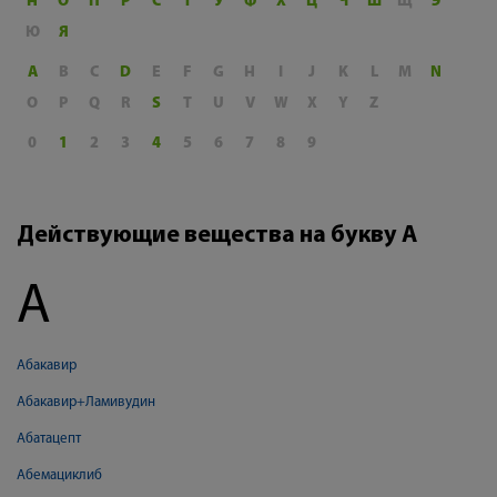
Н
О
П
Р
С
Т
У
Ф
Х
Ц
Ч
Ш
Щ
Э
Ю
Я
A
B
C
D
E
F
G
H
I
J
K
L
M
N
O
P
Q
R
S
T
U
V
W
X
Y
Z
0
1
2
3
4
5
6
7
8
9
Действующие вещества на букву А
А
Абакавир
Абакавир+Ламивудин
Абатацепт
Абемациклиб