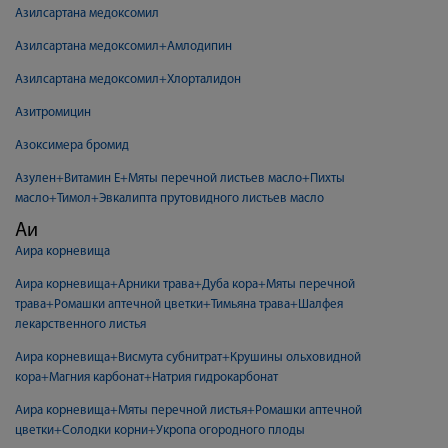
Азилсартана медоксомил
Азилсартана медоксомил+Амлодипин
Азилсартана медоксомил+Хлорталидон
Азитромицин
Азоксимера бромид
Азулен+Витамин Е+Мяты перечной листьев масло+Пихты
масло+Тимол+Эвкалипта прутовидного листьев масло
Аи
Аира корневища
Аира корневища+Арники трава+Дуба кора+Мяты перечной
трава+Ромашки аптечной цветки+Тимьяна трава+Шалфея
лекарственного листья
Аира корневища+Висмута субнитрат+Крушины ольховидной
кора+Магния карбонат+Натрия гидрокарбонат
Аира корневища+Мяты перечной листья+Ромашки аптечной
цветки+Солодки корни+Укропа огородного плоды