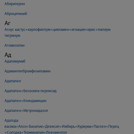
Абиратерон
Аброцитиниб
Аг
Агнус кастус+каулофиллум+цикламен+игнация+ирис+лилиум
тигринум
Агомелатин
Ад
Адалимумаб
Адамантилбромфениламин
Адапален
Адапален+Бензоила пероксид
Адапален+Клиндамицин
Адапален+Метронидазол
Адатода
васика+Алоэ+Базилик+Девясил+Имбирь+Куркума+Паслен+Перец
+Солодка+Терминалия+Левоментол