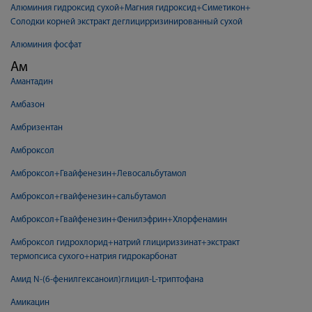
Алюминия гидроксид сухой+Магния гидроксид+Симетикон+
Солодки корней экстракт деглицирризинированный сухой
Алюминия фосфат
Ам
Амантадин
Амбазон
Амбризентан
Амброксол
Амброксол+Гвайфенезин+Левосальбутамол
Амброксол+гвайфенезин+сальбутамол
Амброксол+Гвайфенезин+Фенилэфрин+Хлорфенамин
Амброксол гидрохлорид+натрий глицириззинат+экстракт
термопсиса сухого+натрия гидрокарбонат
Амид N-(6-фенилгексаноил)глицил-L-триптофана
Амикацин