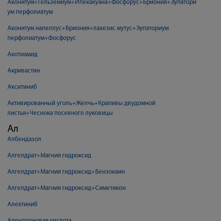
Аконитум+Гельземиум+Ипекакуана+Фосфорус+Бриония+Эупатори
ум перфолиатум
Аконитум напеллус+Бриония+лахезис мутус+Эупаториум
перфолиатум+Фосфорус
Акотиамид
Акривастин
Акситиниб
Активированный уголь+Желчь+Крапивы двудомной
листья+Чеснока посевного луковицы
Ал
Албендазол
Алгелдрат+Магния гидроксид
Алгелдрат+Магния гидроксид+Бензокаин
Алгелдрат+Магния гидроксид+Симетикон
Алектиниб
Алендроновая кислота