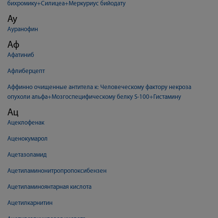
бихромику+Силицеа+Меркуриус бийодату
Ау
Ауранофин
Аф
Афатиниб
Афлиберцепт
Аффинно очищенные антитела к: Человеческому фактору некроза
опухоли альфа+Мозгоспецифическому белку S-100+Гистамину
Ац
Ацеклофенак
Аценокумарол
Ацетазоламид
Ацетиламинонитропропоксибензен
Ацетиламиноянтарная кислота
Ацетилкарнитин