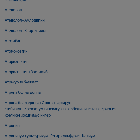
Атенолол
Атенолол+Амлодипин
Атенолол+Хлорталидон
Атозибан
Атомоксетин
Аторвастатин
Аторвастатин+Эзетимиб
Атракурия безилат
Атропа белла-донна
Атропа белладонна+Стикта+тартарус
стибиатус+Креозотум+ипекакуана+Лобелия инфлата+Бриония
кретик+Гиосциамус нигер
Атропин
Атропинум сульфурикум+Гепар сульфурис+Калиум