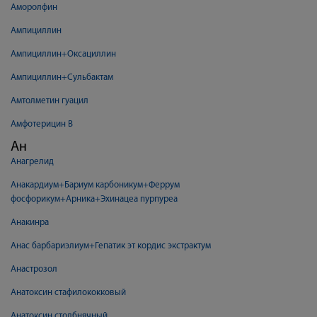
Аморолфин
Ампициллин
Ампициллин+Оксациллин
Ампициллин+Сульбактам
Амтолметин гуацил
Амфотерицин В
Ан
Анагрелид
Анакардиум+Бариум карбоникум+Феррум
фосфорикум+Арника+Эхинацеа пурпуреа
Анакинра
Анас барбариэлиум+Гепатик эт кордис экстрактум
Анастрозол
Анатоксин стафилококковый
Анатоксин столбнячный