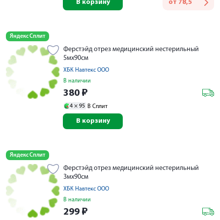
В корзину
от
78,5
Яндекс Сплит
Ферстэйд отрез медицинский нестерильный
5мx90см
ХБК Навтекс ООО
В наличии
380
₽
4 ×
95
В Сплит
В корзину
Яндекс Сплит
Ферстэйд отрез медицинский нестерильный
3мx90см
ХБК Навтекс ООО
В наличии
299
₽