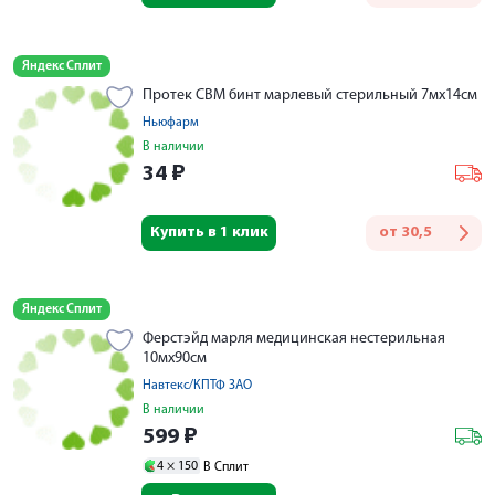
Яндекс Сплит
Протек СВМ бинт марлевый стерильный 7мх14см
Ньюфарм
В наличии
34
₽
Купить в 1 клик
от
30,5
Яндекс Сплит
Ферстэйд марля медицинская нестерильная
10мх90см
Навтекс/КПТФ ЗАО
В наличии
599
₽
4 ×
150
В Сплит