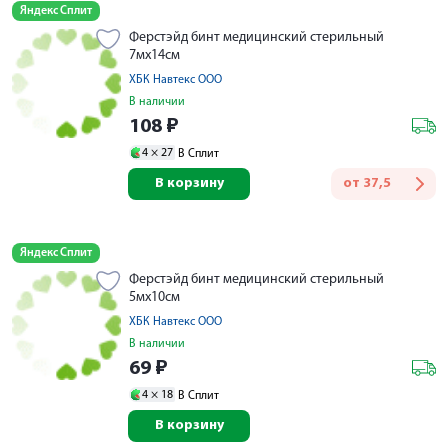
Яндекс Сплит
Ферстэйд бинт медицинский стерильный
7мх14см
ХБК Навтекс ООО
В наличии
108
₽
4 ×
27
В Сплит
В корзину
от
37,5
Яндекс Сплит
Ферстэйд бинт медицинский стерильный
5мх10см
ХБК Навтекс ООО
В наличии
69
₽
4 ×
18
В Сплит
В корзину