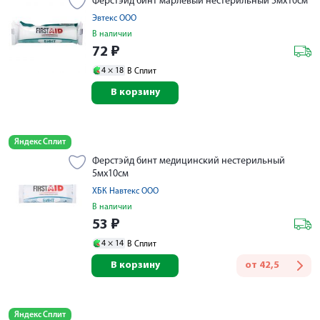
Ферстэйд бинт марлевый нестерильный 5мх10см
Эвтекс ООО
В наличии
72
₽
4 ×
18
В Сплит
В корзину
Яндекс Сплит
Ферстэйд бинт медицинский нестерильный
5мх10см
ХБК Навтекс ООО
В наличии
53
₽
4 ×
14
В Сплит
В корзину
от
42,5
Яндекс Сплит