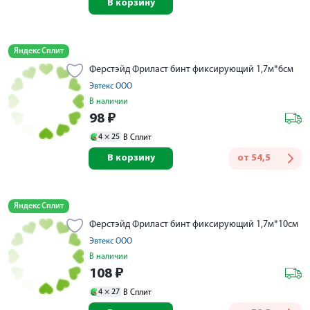
В корзину
Яндекс Сплит
Ферстэйд Фриласт бинт фиксирующий 1,7м*6см
Эвтекс ООО
В наличии
98
₽
4 ×
25
В Сплит
В корзину
от
54,5
Яндекс Сплит
Ферстэйд Фриласт бинт фиксирующий 1,7м*10см
Эвтекс ООО
В наличии
108
₽
4 ×
27
В Сплит