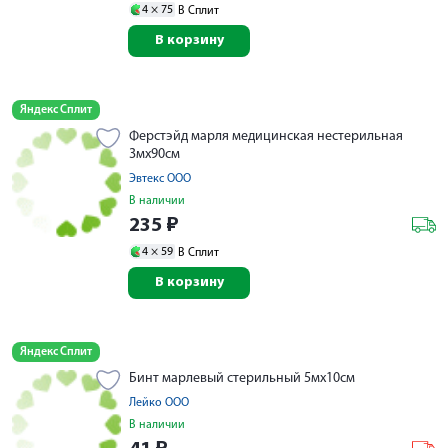
4 ×
75
В Сплит
В корзину
Яндекс Сплит
Ферстэйд марля медицинская нестерильная
3мх90см
Эвтекс ООО
В наличии
235
₽
4 ×
59
В Сплит
В корзину
Яндекс Сплит
Бинт марлевый стерильный 5мх10см
Лейко ООО
В наличии