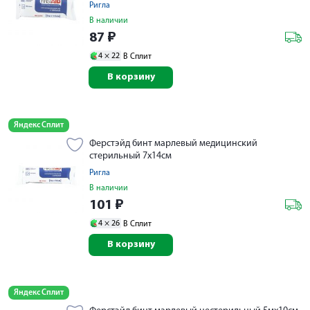
Ригла
В наличии
87
₽
4 ×
22
В Сплит
В корзину
Яндекс Сплит
Ферстэйд бинт марлевый медицинский
стерильный 7х14см
Ригла
В наличии
101
₽
4 ×
26
В Сплит
В корзину
Яндекс Сплит