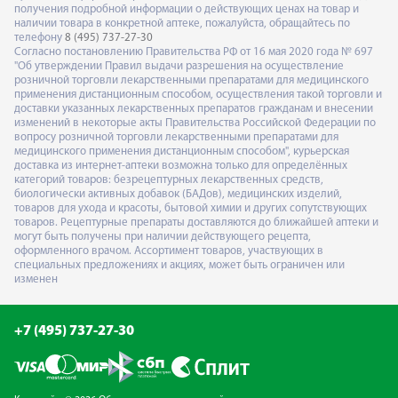
получения подробной информации о действующих ценах на товар и
наличии товара в конкретной аптеке, пожалуйста, обращайтесь по
телефону
8 (495) 737-27-30
Согласно постановлению Правительства РФ от 16 мая 2020 года № 697
"Об утверждении Правил выдачи разрешения на осуществление
розничной торговли лекарственными препаратами для медицинского
применения дистанционным способом, осуществления такой торговли и
доставки указанных лекарственных препаратов гражданам и внесении
изменений в некоторые акты Правительства Российской Федерации по
вопросу розничной торговли лекарственными препаратами для
медицинского применения дистанционным способом", курьерская
доставка из интернет-аптеки возможна только для определённых
категорий товаров: безрецептурных лекарственных средств,
биологически активных добавок (БАДов), медицинских изделий,
товаров для ухода и красоты, бытовой химии и других сопутствующих
товаров. Рецептурные препараты доставляются до ближайшей аптеки и
могут быть получены при наличии действующего рецепта,
оформленного врачом. Ассортимент товаров, участвующих в
специальных предложениях и акциях, может быть ограничен или
изменен
+7 (495) 737-27-30