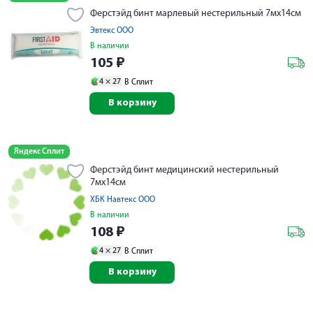
Ферстэйд бинт марлевый нестерильный 7мх14см
Эвтекс ООО
В наличии
105
₽
4 ×
27
В Сплит
В корзину
Яндекс Сплит
Ферстэйд бинт медицинский нестерильный
7мх14см
ХБК Навтекс ООО
В наличии
108
₽
4 ×
27
В Сплит
В корзину