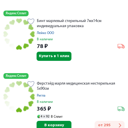
Яндекс Сплит
Бинт марлевый стерильный 7мх14см
индивидуальная упаковка
Лейко ООО
В наличии
78
₽
Купить в 1 клик
Яндекс Сплит
Ферстэйд марля медицинская нестерильная
5х90см
Ригла
В наличии
365
₽
4 ×
92
В Сплит
В корзину
от
295