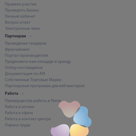
Правила участия
Проверить баланс
Личный кабинет
Вопрос-ответ
Электронные чеки
Партнерам
Проведение тендеров
Франчайзинг
Портал производителя
Предложите нам площади в аренду
Отбор поставщиков
Документация по API
Собственные Торговые Марки
Партнерская программа для веб-мастеров
Работа
Преимущества работы в Ригла
Работа в аптеке
Работа в офисе
Работа в контакт-центре
Охрана труда