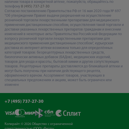
наличии товара в конкретной аптеке, пожалуйста, обращайтесь по
телефону
8 (495) 737-27-30
Согласно постановлению Правительства РФ от 16 мая 2020 года № 697
"Об утверждении Правил выдачи разрешения на осуществление
розничной торговли лекарственными препаратами для медицинского
применения дистанционным способом, осуществления такой торговли и
доставки указанных лекарственных препаратов гражданам и внесении
изменений в некоторые акты Правительства Российской Федерации по
вопросу розничной торговли лекарственными препаратами для
медицинского применения дистанционным способом", курьерская
доставка из интернет-аптеки возможна только для определённых
категорий товаров: безрецептурных лекарственных средств,
биологически активных добавок (БАДов), медицинских изделий,
товаров для ухода и красоты, бытовой химии и других сопутствующих
товаров. Рецептурные препараты доставляются до ближайшей аптеки и
могут быть получены при наличии действующего рецепта,
оформленного врачом. Ассортимент товаров, участвующих в
специальных предложениях и акциях, может быть ограничен или
изменен
+7 (495) 737-27-30
Копирайт: © 2026 Общество с ограниченной
ответственностью (ООО) «Ригла»