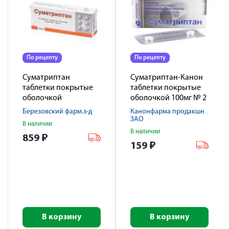
По рецепту
По рецепту
Суматриптан
Суматриптан-Канон
таблетки покрытые
таблетки покрытые
оболочкой
оболочкой 100мг № 2
пленочной 100мг №
Березовский фарм.з-д
Канонфарма продакшн
10
ЗАО
В наличии
В наличии
859
₽
159
₽
В корзину
В корзину