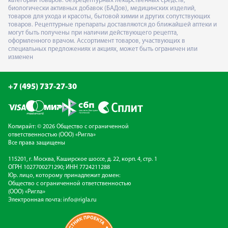
категорий товаров: безрецептурных лекарственных средств,
биологически активных добавок (БАДов), медицинских изделий,
товаров для ухода и красоты, бытовой химии и других сопутствующих
товаров. Рецептурные препараты доставляются до ближайшей аптеки и
могут быть получены при наличии действующего рецепта,
оформленного врачом. Ассортимент товаров, участвующих в
специальных предложениях и акциях, может быть ограничен или
изменен
+7 (495) 737-27-30
Копирайт: © 2026 Общество с ограниченной
ответственностью (ООО) «Ригла»
Все права защищены
115201, г. Москва, Каширское шоссе, д. 22, корп. 4, стр. 1
ОГРН 1027700271290; ИНН 7724211288
Юр. лицо, которому принадлежит домен:
Общество с ограниченной ответственностью
(ООО) «Ригла»
Электронная почта:
info@rigla.ru