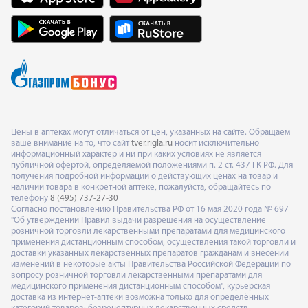
Цены в аптеках могут отличаться от цен, указанных на сайте. Обращаем
ваше внимание на то, что сайт
tver.rigla.ru
носит исключительно
информационный характер и ни при каких условиях не является
публичной офертой, определяемой положениями п. 2 ст. 437 ГК РФ. Для
получения подробной информации о действующих ценах на товар и
наличии товара в конкретной аптеке, пожалуйста, обращайтесь по
телефону
8 (495) 737-27-30
Согласно постановлению Правительства РФ от 16 мая 2020 года № 697
"Об утверждении Правил выдачи разрешения на осуществление
розничной торговли лекарственными препаратами для медицинского
применения дистанционным способом, осуществления такой торговли и
доставки указанных лекарственных препаратов гражданам и внесении
изменений в некоторые акты Правительства Российской Федерации по
вопросу розничной торговли лекарственными препаратами для
медицинского применения дистанционным способом", курьерская
доставка из интернет-аптеки возможна только для определённых