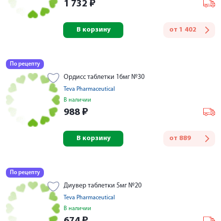
1 732
₽
В корзину
от
1 402
По рецепту
Ордисс таблетки 16мг №30
Teva Pharmaceutical
В наличии
988
₽
В корзину
от
889
По рецепту
Диувер таблетки 5мг №20
Teva Pharmaceutical
В наличии
674
₽