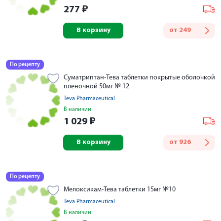
277
₽
В корзину
от
249
По рецепту
Суматриптан-Тева таблетки покрытые оболочкой
пленочной 50мг № 12
Teva Pharmaceutical
В наличии
1 029
₽
В корзину
от
926
По рецепту
Мелоксикам-Тева таблетки 15мг №10
Teva Pharmaceutical
В наличии