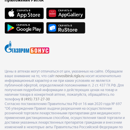
Приложение РИГЛА
Цены в аптеках могут отличаться от цен, указанных на сайте. Обращаем
ваше внимание на то, что сайт
novosibirsk.rigla.ru
носит исключительно
информационный характер и ни при каких условиях не является
публичной офертой, определяемой положениями п. 2 ст. 437 ГК РФ. Для
получения подробной информации о действующих ценах на товар и
наличии товара в конкретной аптеке, пожалуйста, обращайтесь по
телефону
8 (495) 737-27-30
Согласно постановлению Правительства РФ от 16 мая 2020 года № 697
"Об утверждении Правил выдачи разрешения на осуществление
розничной торговли лекарственными препаратами для медицинского
применения дистанционным способом, осуществления такой торговли и
доставки указанных лекарственных препаратов гражданам и внесении
изменений в некоторые акты Правительства Российской Федерации по