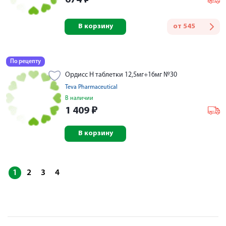
В корзину
от
545
По рецепту
Ордисс Н таблетки 12,5мг+16мг №30
Teva Pharmaceutical
В наличии
1 409
₽
В корзину
1
2
3
4