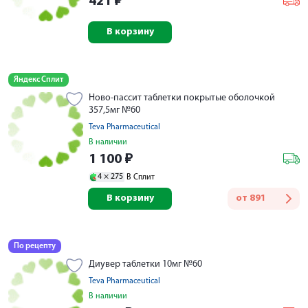
421
₽
В корзину
Яндекс Сплит
Ново-пассит таблетки покрытые оболочкой
357,5мг №60
Teva Pharmaceutical
В наличии
1 100
₽
4 ×
275
В Сплит
В корзину
от
891
По рецепту
Диувер таблетки 10мг №60
Teva Pharmaceutical
В наличии