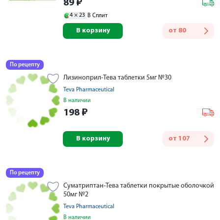
89
₽
4 ×
23
В Сплит
В корзину
от
80
По рецепту
Лизиноприл-Тева таблетки 5мг №30
Teva Pharmaceutical
В наличии
198
₽
В корзину
от
107
По рецепту
Суматриптан-Тева таблетки покрытые оболочкой
50мг №2
Teva Pharmaceutical
В наличии