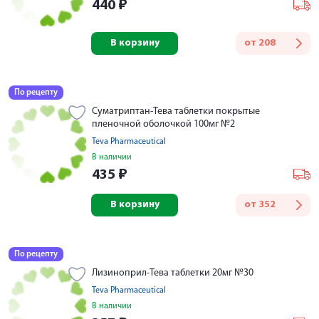
440
₽
В корзину
от
208
По рецепту
Суматриптан-Тева таблетки покрытые
пленочной оболочкой 100мг №2
Teva Pharmaceutical
В наличии
435
₽
В корзину
от
352
По рецепту
Лизиноприл-Тева таблетки 20мг №30
Teva Pharmaceutical
В наличии