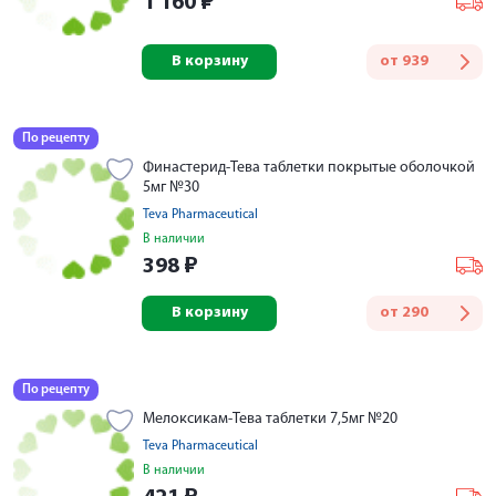
1 160
₽
В корзину
от
939
По рецепту
Финастерид-Тева таблетки покрытые оболочкой
5мг №30
Teva Pharmaceutical
В наличии
398
₽
В корзину
от
290
По рецепту
Мелоксикам-Тева таблетки 7,5мг №20
Teva Pharmaceutical
В наличии