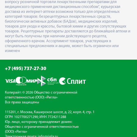
вопросу розничной торговли лекарственными препаратами для
медицинского применения дистанционным способом", курьерская
доставка из интернет-аптеки возможна только для определённых
категорий товаров: безрецептурных лекарственных средств,
биологически активных добавок (БАДов), медицинских изделий,
товаров для ухода и красоты, бытовой химии и других сопутствующих
товаров. Рецептурные препараты доставляются до ближайшей аптеки и
могут быть получены при наличии действующего рецепта,
оформленного врачом. Ассортимент товаров, участвующих в
специальных предложениях и акциях, может быть ограничен или
изменен
+7 (495) 737-27-30
Копирайт: © 2026 Общество с ограниченной
ответственностью (ООО) «Ригла»
Все права защищены
115201, г. Москва, Каширское шоссе, д. 22, корп. 4, стр. 1
ОГРН 1027700271290; ИНН 7724211288
Юр. лицо, которому принадлежит домен:
Общество с ограниченной ответственностью
(ООО) «Ригла»
Электронная почта:
info@rigla.ru