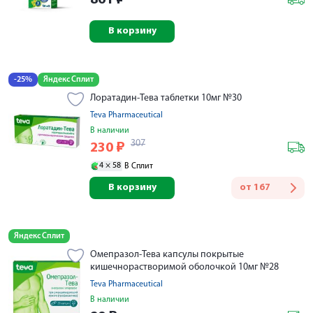
В корзину
-25%
Яндекс Сплит
Лоратадин-Тева таблетки 10мг №30
Teva Pharmaceutical
В наличии
307
230
₽
4 ×
58
В Сплит
В корзину
от
167
Яндекс Сплит
Омепразол-Тева капсулы покрытые
кишечнорастворимой оболочкой 10мг №28
Teva Pharmaceutical
В наличии