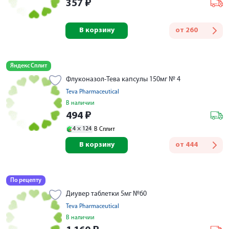
357
₽
В корзину
от
260
Яндекс Сплит
Флуконазол-Тева капсулы 150мг № 4
Teva Pharmaceutical
В наличии
494
₽
4 ×
124
В Сплит
В корзину
от
444
По рецепту
Диувер таблетки 5мг №60
Teva Pharmaceutical
В наличии