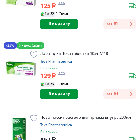
166
125
₽
4 ×
32
В Сплит
В корзину
от
91
-25%
Яндекс Сплит
Лоратадин-Тева таблетки 10мг №10
Teva Pharmaceutical
В наличии
172
129
₽
4 ×
33
В Сплит
В корзину
от
94
Ново-пассит раствор для приема внутрь 200мл
Teva Pharmaceutical
В наличии
861
₽