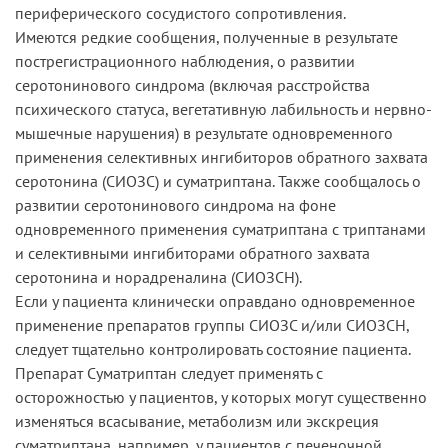
периферического сосудистого сопротивления.
Имеются редкие сообщения, полученные в результате
пострегистрационного наблюдения, о развитии
серотонинового синдрома (включая расстройства
психического статуса, вегетативную лабильность и нервно-
мышечные нарушения) в результате одновременного
применения селективных ингибиторов обратного захвата
серотонина (СИОЗС) и суматриптана. Также сообщалось о
развитии серотонинового синдрома на фоне
одновременного применения суматриптана с триптанами
и селективными ингибиторами обратного захвата
серотонина и норадреналина (СИОЗСН).
Если у пациента клинически оправдано одновременное
применение препаратов группы СИОЗС и/или СИОЗСН,
следует тщательно контролировать состояние пациента.
Препарат Суматриптан следует применять с
осторожностью у пациентов, у которых могут существенно
изменяться всасывание, метаболизм или экскреция
суматриптана, например, у пациентов с печеночной