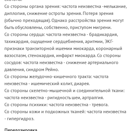
Со стороны органа зрения: частота неизвестна -мелькание,
диплопия, снижение остроты зрения. Потеря зрения
(обычно преходящая). Однако расстройства зрения могут
быть обусловлены, собственно, приступом мигрени.
Со стороны сердца: частота неизвестна - брадикардия,
тахикардия, ощущение сердцебиения, аритмии, ЭКГ-
признаки транзиторной ишемии миокарда, коронарный
вазоспазм, стенокардия, инфаркт миокарда. Со стороны
сосудов: частота неизвестна - снижение артериального
давления, синдром Рейно.
Со стороны желудочно-кишечного тракта: частота
неизвестна - ишемический колит, диарея.
Со стороны скелетно-мышечной и соединительной ткани:
частота неизвестна - ригидность шеи, артралгия.
Со стороны психики: частота неизвестна - тревога.
Со стороны кожи и подкожных тканей: частота неизвестна
- гипергидроз.
Передозировка