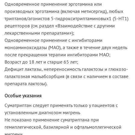
Одновременное применение эрготамина или
производных эрготамина (включая метисергид), любых
триптанов/агонистов 5-гидрокситриптаминовых1 (5-HT1)
рецепторов (см. раздел «Взаимодействие с другими
лекарственными препаратами»);
Одновременное применение с ингибиторами
моноаминоксидазы (МАО), а также в течение двух недель
после прекращения терапии ингибиторами МАО;
Возраст до 18 лет и старше 65 лет;
Дефицит лактазы, непереносимость галактозы и глюкозо-
галактозная мальабсорбция (в связи с наличием в составе
препарата лактозы).
Особые указания
Суматриптан следует применять только у пациентов с
установленным диагнозом мигрень
Не показано применение суматриптана при
гемиплегической, базилярной и офтальмоплегической
мигрени.