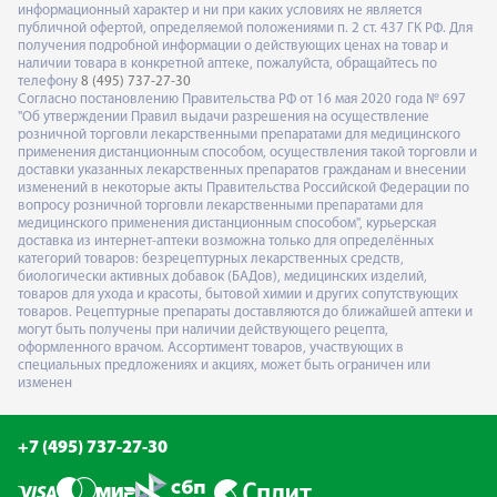
информационный характер и ни при каких условиях не является
публичной офертой, определяемой положениями п. 2 ст. 437 ГК РФ. Для
получения подробной информации о действующих ценах на товар и
наличии товара в конкретной аптеке, пожалуйста, обращайтесь по
телефону
8 (495) 737-27-30
Согласно постановлению Правительства РФ от 16 мая 2020 года № 697
"Об утверждении Правил выдачи разрешения на осуществление
розничной торговли лекарственными препаратами для медицинского
применения дистанционным способом, осуществления такой торговли и
доставки указанных лекарственных препаратов гражданам и внесении
изменений в некоторые акты Правительства Российской Федерации по
вопросу розничной торговли лекарственными препаратами для
медицинского применения дистанционным способом", курьерская
доставка из интернет-аптеки возможна только для определённых
категорий товаров: безрецептурных лекарственных средств,
биологически активных добавок (БАДов), медицинских изделий,
товаров для ухода и красоты, бытовой химии и других сопутствующих
товаров. Рецептурные препараты доставляются до ближайшей аптеки и
могут быть получены при наличии действующего рецепта,
оформленного врачом. Ассортимент товаров, участвующих в
специальных предложениях и акциях, может быть ограничен или
изменен
+7 (495) 737-27-30