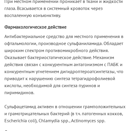
При местном применении проникает в ткани и жидкости
глаза. Всасывается в системный кровоток через
воспаленную конъюнктиву.
Фармакологическое действие
Антибактериальное средство для местного применения в
офтальмологии, производное сульфаниламида. Обладает
широким спектром противомикробного действия.
Оказывает бактериостатическое действие. Механизм
действия связан с конкурентным антагонизмом с ПАБК и
конкурентным угнетением дигидроптероатсинтетазы, что
приводит к нарушению синтеза тетрагидрофолиевой
кислоты, необходимой для синтеза пуринов и
пиримидинов.
Сульфацетамид активен в отношении грамположительных
и грамотрицательных бактерий (в т.ч. патогенных кокков,
Escherichia coli), Chlamydia spp., Actinomyces spp.