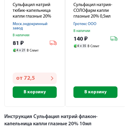
Сульфацил натрий
Сульфацил натрия-
тюбик-капельница
СОЛОфарм капли
капли глазные 20%
глазные 20% 0,5мл
1,5мл №2
№5
Моск.эндокринный
Гротекс ООО
завод
В наличии
В наличии
140
₽
81
₽
4 ×
35
В Сплит
4 ×
21
В Сплит
от
72,5
В корзину
В корзину
Инструкция Сульфацил натрий флакон-
капельница капли глазные 20% 10мл