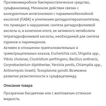
Противомикробное бактериостатическое средство,
сульфаниламид. Механизм действия связан с
конкурентным антагонизмом с парааминобензойной
кислотой (ПАБК) и угнетением дигидроптероатсинтетазы,
что приводит к нарушению синтеза дигидрофолиевой
кислоты и, в конечном итоге, ее активного метаболита
тетрагидрофолиевой кислоты, необходимой для синтеза
пуринов и пиримидинов.
Активен в отношении грамположительных и
грамотрицательных кокков, Escherichia coli, Shigella spp.,
Vibrio cholerae, Clostridium perfringens, Bacillus anthracis,
Corynebacterium diphtheriae, Yersinia pestis, Chlamydia spp.,
Actinomyces israelii, Toxoplasma gondii. Возможно
развитие резистентности к сульфацетамиду.
Описание товара
Прозрачная бесцветная или с желтоватым оттенком
жидкость.