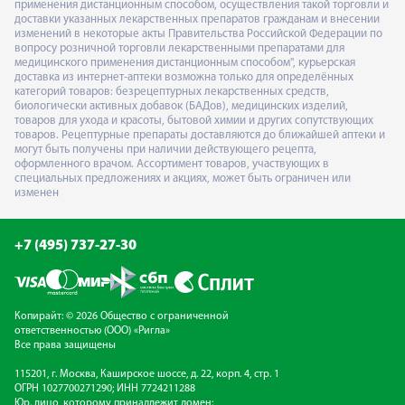
применения дистанционным способом, осуществления такой торговли и
доставки указанных лекарственных препаратов гражданам и внесении
изменений в некоторые акты Правительства Российской Федерации по
вопросу розничной торговли лекарственными препаратами для
медицинского применения дистанционным способом", курьерская
доставка из интернет-аптеки возможна только для определённых
категорий товаров: безрецептурных лекарственных средств,
биологически активных добавок (БАДов), медицинских изделий,
товаров для ухода и красоты, бытовой химии и других сопутствующих
товаров. Рецептурные препараты доставляются до ближайшей аптеки и
могут быть получены при наличии действующего рецепта,
оформленного врачом. Ассортимент товаров, участвующих в
специальных предложениях и акциях, может быть ограничен или
изменен
+7 (495) 737-27-30
Копирайт: © 2026 Общество с ограниченной
ответственностью (ООО) «Ригла»
Все права защищены
115201, г. Москва, Каширское шоссе, д. 22, корп. 4, стр. 1
ОГРН 1027700271290; ИНН 7724211288
Юр. лицо, которому принадлежит домен: