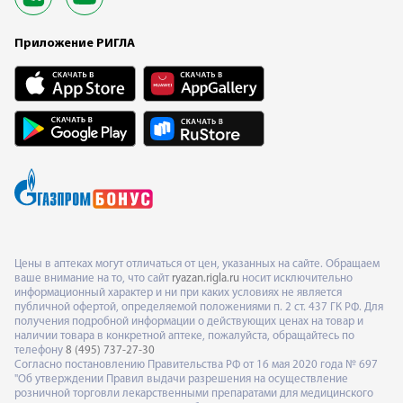
Приложение РИГЛА
Цены в аптеках могут отличаться от цен, указанных на сайте. Обращаем
ваше внимание на то, что сайт
ryazan.rigla.ru
носит исключительно
информационный характер и ни при каких условиях не является
публичной офертой, определяемой положениями п. 2 ст. 437 ГК РФ. Для
получения подробной информации о действующих ценах на товар и
наличии товара в конкретной аптеке, пожалуйста, обращайтесь по
телефону
8 (495) 737-27-30
Согласно постановлению Правительства РФ от 16 мая 2020 года № 697
"Об утверждении Правил выдачи разрешения на осуществление
розничной торговли лекарственными препаратами для медицинского