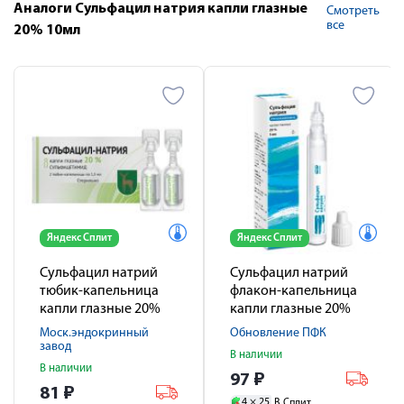
Аналоги Сульфацил натрия капли глазные
Смотреть
все
20% 10мл
Яндекс Сплит
Яндекс Сплит
Сульфацил натрий
Сульфацил натрий
тюбик-капельница
флакон-капельница
капли глазные 20%
капли глазные 20%
1,5мл №2
5мл
Моск.эндокринный
Обновление ПФК
завод
В наличии
В наличии
97
₽
81
₽
4 ×
25
В Сплит