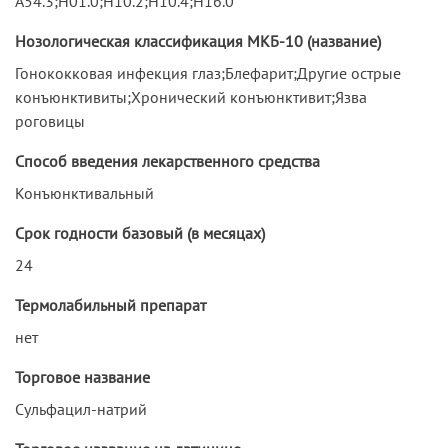
A54.3;H01.0;H10.2;H10.4;H16.0
Нозологическая классификация МКБ-10 (название)
Гонококковая инфекция глаз;Блефарит;Другие острые
конъюнктивиты;Хронический конъюнктивит;Язва
роговицы
Способ введения лекарственного средства
Конъюнктивальный
Срок годности базовый (в месяцах)
24
Термолабильный препарат
нет
Торговое название
Сульфацил-натрий