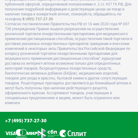
публичной офертой, определяемой положениями п. 2 ст. 437 ГК РФ. Для
получения подробной информации о действующих ценах на товар и
наличии товара в конкретной аптеке, пожалуйста, обращайтесь по
телефону
8 (495) 737-27-30
Согласно постановлению Правительства РФ от 16 мая 2020 года № 697
"Об утверждении Правил выдачи разрешения на осуществление
розничной торговли лекарственными препаратами для медицинского
применения дистанционным способом, осуществления такой торговли и
доставки указанных лекарственных препаратов гражданам и внесении
изменений в некоторые акты Правительства Российской Федерации по
вопросу розничной торговли лекарственными препаратами для
медицинского применения дистанционным способом", курьерская
доставка из интернет-аптеки возможна только для определённых
категорий товаров: безрецептурных лекарственных средств,
биологически активных добавок (БАДов), медицинских изделий,
товаров для ухода и красоты, бытовой химии и других сопутствующих
товаров. Рецептурные препараты доставляются до ближайшей аптеки и
могут быть получены при наличии действующего рецепта,
оформленного врачом. Ассортимент товаров, участвующих в
специальных предложениях и акциях, может быть ограничен или
изменен
+7 (495) 737-27-30