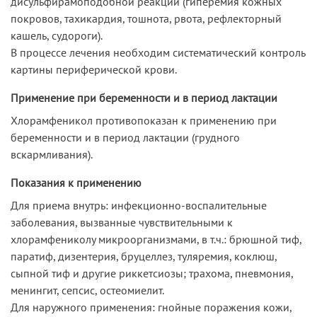
дисульфирамоподобной реакции (гиперемия кожных
покровов, тахикардия, тошнота, рвота, рефлекторный
кашель, судороги).
В процессе лечения необходим систематический контроль
картины периферической крови.
Применение при беременности и в период лактации
Хлорамфеникол противопоказан к применению при
беременности и в период лактации (грудного
вскармливания).
Показания к применению
Для приема внутрь: инфекционно-воспалительные
заболевания, вызванные чувствительными к
хлорамфениколу микроорганизмами, в т.ч.: брюшной тиф,
паратиф, дизентерия, бруцеллез, туляремия, коклюш,
сыпной тиф и другие риккетсиозы; трахома, пневмония,
менингит, сепсис, остеомиелит.
Для наружного применения: гнойные поражения кожи,