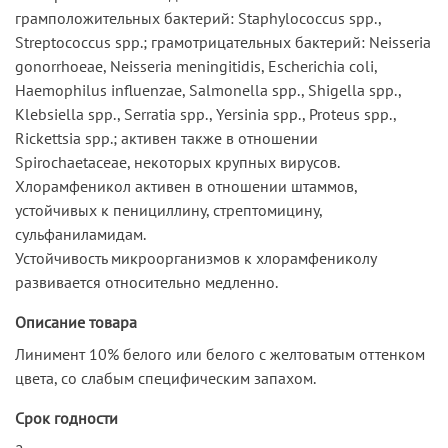
грамположительных бактерий: Staphylococcus spp.,
Streptococcus spp.; грамотрицательных бактерий: Neisseria
gonorrhoeae, Neisseria meningitidis, Escherichia coli,
Haemophilus influenzae, Salmonella spp., Shigella spp.,
Klebsiella spp., Serratia spp., Yersinia spp., Proteus spp.,
Rickettsia spp.; активен также в отношении
Spirochaetaceae, некоторых крупных вирусов.
Хлорамфеникол активен в отношении штаммов,
устойчивых к пенициллину, стрептомицину,
сульфаниламидам.
Устойчивость микроорганизмов к хлорамфениколу
развивается относительно медленно.
Описание товара
Линимент 10% белого или белого с желтоватым оттенком
цвета, со слабым специфическим запахом.
Срок годности