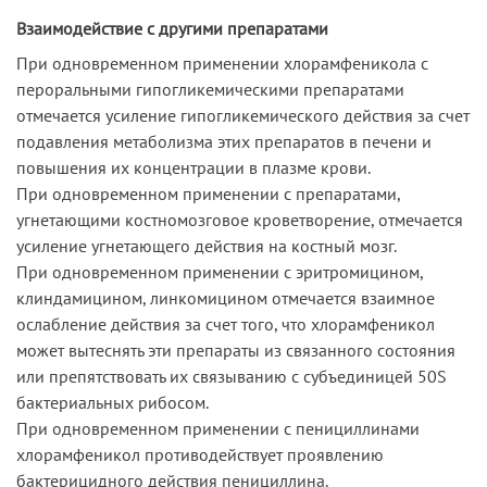
Взаимодействие с другими препаратами
При одновременном применении хлорамфеникола с
пероральными гипогликемическими препаратами
отмечается усиление гипогликемического действия за счет
подавления метаболизма этих препаратов в печени и
повышения их концентрации в плазме крови.
При одновременном применении с препаратами,
угнетающими костномозговое кроветворение, отмечается
усиление угнетающего действия на костный мозг.
При одновременном применении с эритромицином,
клиндамицином, линкомицином отмечается взаимное
ослабление действия за счет того, что хлорамфеникол
может вытеснять эти препараты из связанного состояния
или препятствовать их связыванию с субъединицей 50S
бактериальных рибосом.
При одновременном применении с пенициллинами
хлорамфеникол противодействует проявлению
бактерицидного действия пенициллина.