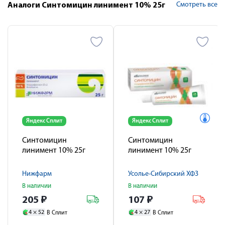
Смотреть все
Аналоги Синтомицин линимент 10% 25г
Яндекс Сплит
Яндекс Сплит
Синтомицин
Синтомицин
линимент 10% 25г
линимент 10% 25г
Нижфарм
Усолье-Сибирский ХФЗ
В наличии
В наличии
205
₽
107
₽
4 ×
52
4 ×
27
В Сплит
В Сплит