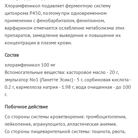
Хлорамфеникол подавляет ферментную систему
цитохрома Р450, поэтому при одновременном
применении с фенобарбиталом, фенитоином,
варфарином отмечается ослабление метаболизма этих
препаратов, замедление выведения и повышение их
концентрации в плазме крови.
Состав
хлорамфеникол 100 мг
Вспомогательные вещества: касторовое масло - 20 г,
эмульгатор No1 (Ланетте Эсикс) - 5 г, сорбиновая кислота -
0.2 г, кармеллоза натрия - 1.98 г, вода очищенная - до 100
г.
Побочное действие
Cо стороны системы кроветворения: тромбоцитопения,
лейкопения, агранулоцитоз, апластическая анемия.
Со стороны пищеварительной системы: тошнота, рвота,