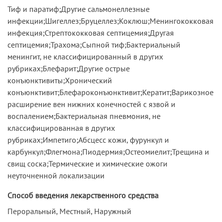
Тиф и паратиф;Другие сальмонеллезные
инфекции;Шигеллез;Бруцеллез;Коклюш;Менингококковая
инфекция;Стрептококковая септицемия;Другая
септицемия;Трахома;Сыпной тиф;Бактериальный
менингит, не классифицированный в других
рубриках;Блефарит;Другие острые
конъюнктивиты;Хронический
конъюнктивит;Блефароконъюнктивит;Кератит;Варикозное
расширение вен нижних конечностей с язвой и
воспалением;Бактериальная пневмония, не
классифицированная в других
рубриках;Импетиго;Абсцесс кожи, фурункул и
карбункул;Флегмона;Пиодермия;Остеомиелит;Трещина и
свищ соска;Термические и химические ожоги
неуточненной локализации
Способ введения лекарственного средства
Пероральный, Местный, Наружный