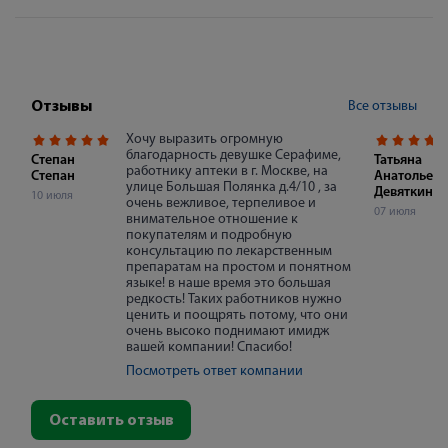
Все отзывы
Отзывы
Хочу выразить огромную
благодарность девушке Серафиме,
Степан
Татьяна
работнику аптеки в г. Москве, на
Степан
Анатольевн
улице Большая Полянка д.4/10 , за
Девяткина
10 июля
очень вежливое, терпеливое и
07 июля
внимательное отношение к
покупателям и подробную
консультацию по лекарственным
препаратам на простом и понятном
языке! в наше время это большая
редкость! Таких работников нужно
ценить и поощрять потому, что они
очень высоко поднимают имидж
вашей компании! Спасибо!
Посмотреть ответ компании
Оставить отзыв