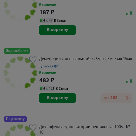
В наличии
187
₽
4 ×
47
В Сплит
В корзину
Яндекс Сплит
Демефецил кап.назальный 0,25мг+2,5мг / мл 15мл
Тульская ФФ
В наличии
482
₽
4 ×
121
В Сплит
В корзину
от
292
По рецепту
Диклофенак суппозитории ректальные 100мг №
10