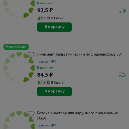
В наличии
92,5
₽
4 ×
24
В Сплит
В корзину
Яндекс Сплит
Линимент бальзамический по Вишневскому 30г
Тульская ФФ
В наличии
84,5
₽
4 ×
22
В Сплит
В корзину
Ротокан раствор для наружного применения
50мл
Тульская ФФ