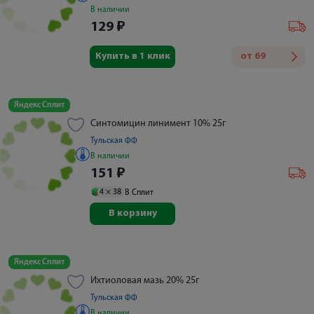
В наличии
129
₽
Купить в 1 клик
от
69
Яндекс Сплит
Синтомицин линимент 10% 25г
Тульская ФФ
В наличии
151
₽
4 ×
38
В Сплит
В корзину
Яндекс Сплит
Ихтиоловая мазь 20% 25г
Тульская ФФ
В наличии