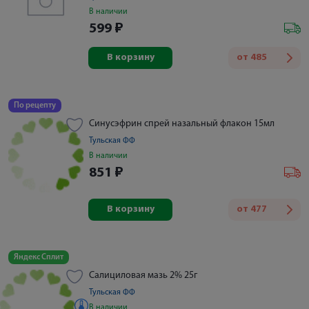
В наличии
599
₽
В корзину
от
485
По рецепту
Синусэфрин спрей назальный флакон 15мл
Тульская ФФ
В наличии
851
₽
В корзину
от
477
Яндекс Сплит
Салициловая мазь 2% 25г
Тульская ФФ
В наличии