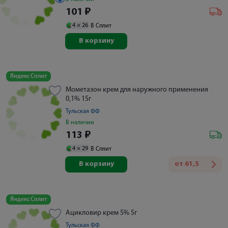
101
₽
4 ×
26
В Сплит
В корзину
Яндекс Сплит
Мометазон крем для наружного применения
0,1% 15г
Тульская ФФ
В наличии
113
₽
4 ×
29
В Сплит
В корзину
от
61,5
Яндекс Сплит
Ацикловир крем 5% 5г
Тульская ФФ