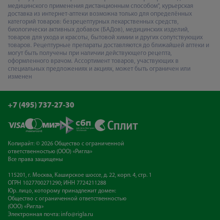
медицинского применения дистанционным способом", курьерская
доставка из интернет-аптеки возможна только для определённых
категорий товаров: безрецептурных лекарственных средств,
биологически активных добавок (БАДов), медицинских изделий,
товаров для ухода и красоты, бытовой химии и других сопутствующих
товаров. Рецептурные препараты доставляются до ближайшей аптеки и
могут быть получены при наличии действующего рецепта,
оформленного врачом. Ассортимент товаров, участвующих в
специальных предложениях и акциях, может быть ограничен или
изменен
+7 (495) 737-27-30
Копирайт: © 2026 Общество с ограниченной
ответственностью (ООО) «Ригла»
Все права защищены
115201, г. Москва, Каширское шоссе, д. 22, корп. 4, стр. 1
ОГРН 1027700271290; ИНН 7724211288
Юр. лицо, которому принадлежит домен:
Общество с ограниченной ответственностью
(ООО) «Ригла»
Электронная почта:
info@rigla.ru