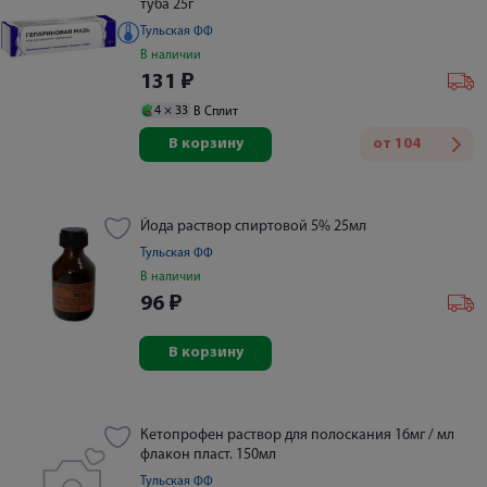
туба 25г
Тульская ФФ
В наличии
131
₽
4 ×
33
В Сплит
В корзину
от
104
Йода раствор спиртовой 5% 25мл
Тульская ФФ
В наличии
96
₽
В корзину
Кетопрофен раствор для полоскания 16мг / мл
флакон пласт. 150мл
Тульская ФФ