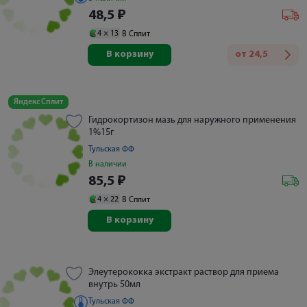
48,5
₽
4 ×
13
В Сплит
В корзину
от
24,5
Яндекс Сплит
Гидрокортизон мазь для наружного применения
1%15г
Тульская ФФ
В наличии
85,5
₽
4 ×
22
В Сплит
В корзину
Элеутерококка экстракт раствор для приема
внутрь 50мл
Тульская ФФ