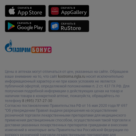
Цены в аптеках могут отличаться от цен, указанных на сайте. Обращаем
ваше внимание на то, что сайт
kostroma.rigla.ru
носит исключительно
информационный характер и ни при каких условиях не является
публичной офертой, определяемой положениями п. 2 ст. 437 ГК РФ. Для
получения подробной информации о действующих ценах на товар и
наличии товара в конкретной аптеке, пожалуйста, обращайтесь по
телефону
8 (495) 737-27-30
Согласно постановлению Правительства РФ от 16 мая 2020 года № 697
"Об утверждении Правил выдачи разрешения на осуществление
розничной торговли лекарственными препаратами для медицинского
применения дистанционным способом, осуществления такой торговли и
доставки указанных лекарственных препаратов гражданам и внесении
изменений в некоторые акты Правительства Российской Федерации по
вопросу розничной торговли лекарственными препаратами для