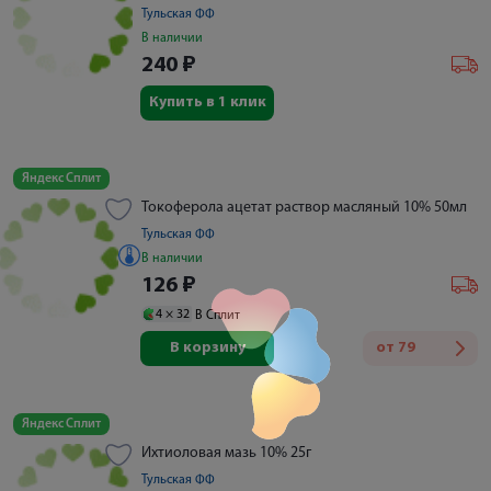
Тульская ФФ
В наличии
240
₽
Купить в 1 клик
Яндекс Сплит
Токоферола ацетат раствор масляный 10% 50мл
Тульская ФФ
В наличии
126
₽
4 ×
32
В Сплит
В корзину
от
79
Яндекс Сплит
Ихтиоловая мазь 10% 25г
Тульская ФФ