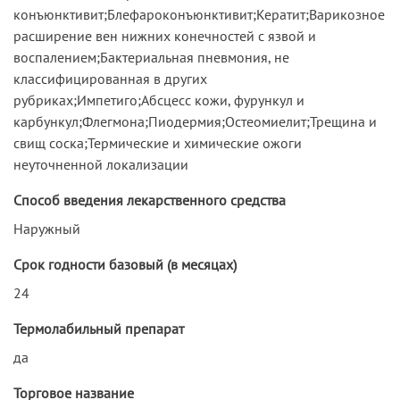
конъюнктивит;Блефароконъюнктивит;Кератит;Варикозное
расширение вен нижних конечностей с язвой и
воспалением;Бактериальная пневмония, не
классифицированная в других
рубриках;Импетиго;Абсцесс кожи, фурункул и
карбункул;Флегмона;Пиодермия;Остеомиелит;Трещина и
свищ соска;Термические и химические ожоги
неуточненной локализации
Способ введения лекарственного средства
Наружный
Срок годности базовый (в месяцах)
24
Термолабильный препарат
да
Торговое название