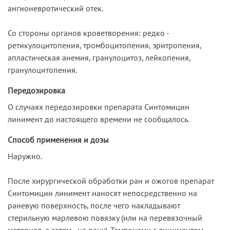
ангионевротический отек.
Со стороны органов кроветворения: редко -
ретикулоцитопения, тромбоцитопения, эритропения,
апластическая анемия, гранулоцитоз, лейкопения,
гранулоцитопения.
Передозировка
О случаях передозировки препарата Синтомицин
линимент до настоящего времени не сообщалось.
Способ применения и дозы
Наружно.
После хирургической обработки ран и ожогов препарат
Синтомицин линимент наносят непосредственно на
раневую поверхность, после чего накладывают
стерильную марлевою повязку (или на перевязочный
материал, а затем - на рану). Тампонами с линиментом