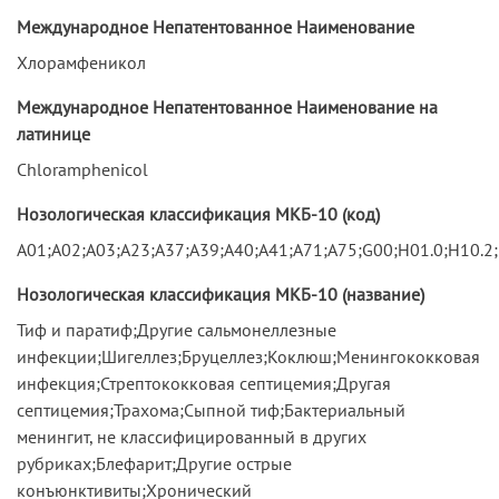
Международное Непатентованное Наименование
Хлорамфеникол
Международное Непатентованное Наименование на
латинице
Chloramphenicol
Нозологическая классификация МКБ-10 (код)
A01;A02;A03;A23;A37;A39;A40;A41;A71;A75;G00;H01.0;H10.2;
Нозологическая классификация МКБ-10 (название)
Тиф и паратиф;Другие сальмонеллезные
инфекции;Шигеллез;Бруцеллез;Коклюш;Менингококковая
инфекция;Стрептококковая септицемия;Другая
септицемия;Трахома;Сыпной тиф;Бактериальный
менингит, не классифицированный в других
рубриках;Блефарит;Другие острые
конъюнктивиты;Хронический