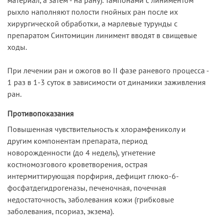
рыхло наполняют полости гнойных ран после их
хирургической обработки, а марлевые турунды с
препаратом Синтомицин линимент вводят в свищевые
ходы.
При лечении ран и ожогов во II фазе раневого процесса -
1 раз в 1-3 суток в зависимости от динамики заживления
ран.
Противопоказания
Повышенная чувствительность к хлорамфениколу и
другим компонентам препарата, период
новорожденности (до 4 недель), угнетение
костномозгового кроветворения, острая
интермиттирующая порфирия, дефицит глюко-6-
фосфатдегидрогеназы, печеночная, почечная
недостаточность, заболевания кожи (грибковые
заболевания, псориаз, экзема).