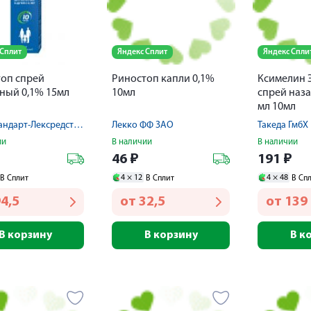
 Сплит
Яндекс Сплит
Яндекс Спли
оп спрей
Риностоп капли 0,1%
Ксимелин 
ный 0,1% 15мл
10мл
спрей наза
мл 10мл
Фармстандарт-Лексредства ОАО
Лекко ФФ ЗАО
Такеда ГмбХ
ии
В наличии
В наличии
₽
46
₽
191
₽
4 ×
12
4 ×
48
В Сплит
В Сплит
В Сп
4,5
от
32,5
от
139
В корзину
В корзину
В к