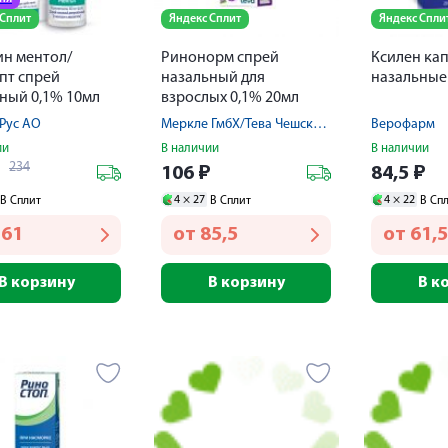
 Сплит
Яндекс Сплит
Яндекс Спли
н ментол/
Ринонорм спрей
Ксилен ка
пт спрей
назальный для
назальные
ный 0,1% 10мл
взрослых 0,1% 20мл
Рус АО
Меркле ГмбХ/Тева Чешские Предприятия с.р.о.
Верофарм
ии
В наличии
В наличии
234
₽
106
₽
84,5
₽
4 ×
27
4 ×
22
В Сплит
В Сплит
В Сп
161
от
85,5
от
61,5
В корзину
В корзину
В к