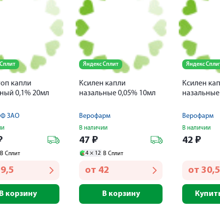
 Сплит
Яндекс Сплит
Яндекс Спли
оп капли
Ксилен капли
Ксилен ка
ный 0,1% 20мл
назальные 0,05% 10мл
назальные
ФФ ЗАО
Верофарм
Верофарм
ии
В наличии
В наличии
₽
47
₽
42
₽
4 ×
12
В Сплит
В Сплит
9,5
от
42
от
30,5
В корзину
В корзину
Купить