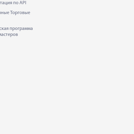
тация по API
нные Торговые
ская программа
мастеров