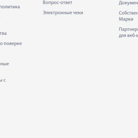
Вопрос-ответ
Докумен
политика
Электронные чеки
Собстве
е
Марки
Партнер
тва
для веб-
 о поверке
ьные
ы с