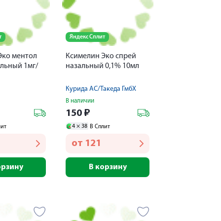
т
Яндекс Сплит
Эко ментол
Ксимелин Эко спрей
льный 1мг/
назальный 0,1% 10мл
Курида АС/Такеда ГмбХ
В наличии
150
₽
4 ×
38
лит
В Сплит
от
121
орзину
В корзину