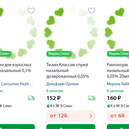
 Сплит
Яндекс Сплит
Яндекс Спли
н для взрослых
Тизин Классик спрей
Ринонорм 
назальный 0,1%
назальный
назальный
дозированный 0,05%
0,05% 20мл
10мл
Novartis Consumer Health/Хелеон КХ САРЛ
Дельфарм Орлеан
Меркле Гмб
ии
В наличии
В наличии
₽
152
₽
160
₽
4 ×
38
4 ×
40
В Сплит
В Сплит
В Сп
от
128
от
68