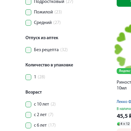
Подростковый
(27)
Пожилой
(23)
Средний
(27)
Отпуск из аптек
Без рецепта
(32)
Количество в упаковке
Яндекс
1
(28)
Риност
10мл
Возраст
Лекко 
с 10 лет
(2)
В налич
с 2 лет
(7)
45,5
4 ×
12
с 6 лет
(17)