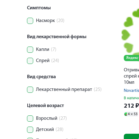
Симптомы
Насморк
(20)
Вид лекарственной формы
Капли
(7)
Яндекс
Спрей
(24)
Отриви
спрей 
Вид средства
10мл
Лекарственный препарат
(25)
В налич
212
Целевой возраст
4 ×
53
Взрослый
(27)
Детский
(28)