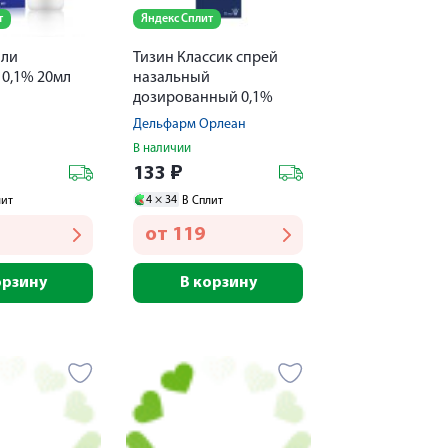
т
Яндекс Сплит
пли
Тизин Классик спрей
 0,1% 20мл
назальный
дозированный 0,1%
10мл
Дельфарм Орлеан
В наличии
133
₽
4 ×
34
лит
В Сплит
от
119
орзину
В корзину