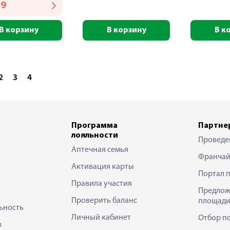
29
В корзину
В корзину
В к
2
3
4
Программа
Партне
лояльности
Проведе
Аптечная семья
Франчай
Активация карты
Портал 
Правила участия
Предлож
Проверить баланс
площади
ьность
Личный кабинет
Отбор п
в