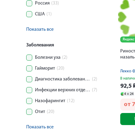
Россия
(33)
США
(1)
Показать все
Яндекс
Заболевания
Риност
назаль
Болезни уха
(2)
Гайморит
(20)
Лекко 
В налич
Диагностика заболеваний органов дыхания
(2)
92,5
Инфекции верхних отделов дыхательных путей
(7)
4 ×
24
Назофарингит
(12)
от
7
Отит
(20)
Показать все