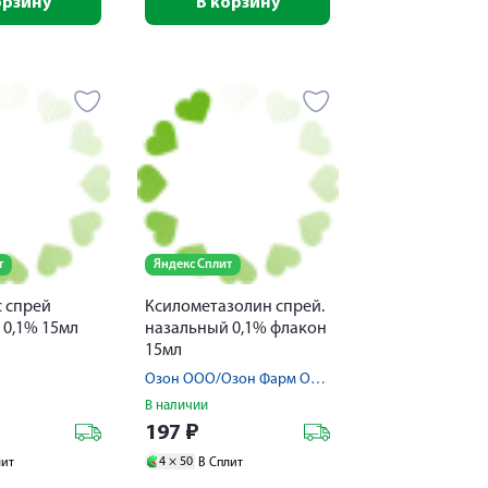
орзину
В корзину
т
Яндекс Сплит
 спрей
Ксилометазолин спрей.
 0,1% 15мл
назальный 0,1% флакон
15мл
Озон ООО/Озон Фарм ООО
В наличии
197
₽
4 ×
50
лит
В Сплит