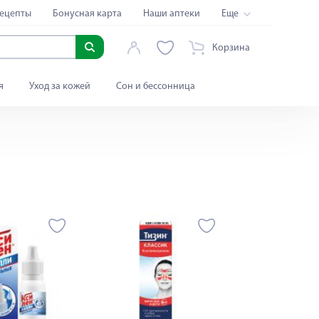
ецепты
Бонусная карта
Наши аптеки
Еще
Корзина
я
Уход за кожей
Сон и бессонница