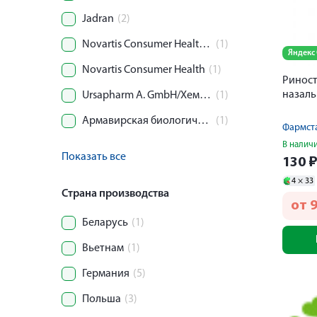
Jadran
(2)
Novartis Consumer Health/Хелеон КХ САРЛ
(1)
Яндекс
Novartis Consumer Health
(1)
Риност
назаль
Ursapharm A. GmbH/Хемомонт D.O.O./Штада Арцнаймиттель АГ
(1)
Армавирская биологическая ф-ка ФГУП
(1)
В налич
Показать все
130
4 ×
33
Страна производства
от
9
Беларусь
(1)
Вьетнам
(1)
Германия
(5)
Польша
(3)