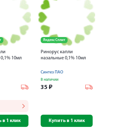
т
Яндекс Сплит
пли
Ринорус капли
 0,1% 10мл
назальные 0,1% 10мл
Синтез ПАО
В наличии
35
₽
 в 1 клик
Купить в 1 клик