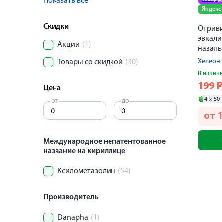
Показать все
Яндекс
Скидки
Отриви
эвкали
Акции
(1)
назаль
Хелеон 
Товары со скидкой
(30)
В налич
199
Цена
4 ×
50
от
до
от
Международное непатентованное
название на кириллице
Ксилометазолин
(54)
Производитель
Danapha
(1)