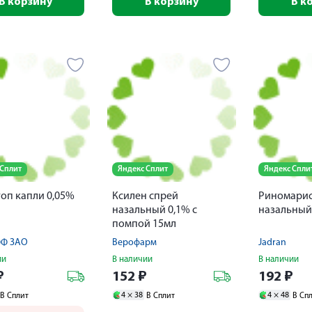
В корзину
В корзину
В к
 Сплит
Яндекс Сплит
Яндекс Спли
оп капли 0,05%
Ксилен спрей
Риномарис
назальный 0,1% с
назальный
помпой 15мл
ФФ ЗАО
Верофарм
Jadran
ии
В наличии
В наличии
₽
152
₽
192
₽
4 ×
38
4 ×
48
В Сплит
В Сплит
В Сп