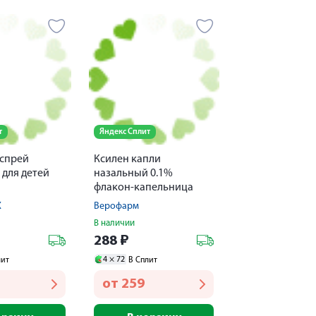
т
Яндекс Сплит
спрей
Ксилен капли
 для детей
назальный 0.1%
флакон-капельница
20мл № 4
Х
Верофарм
В наличии
288
₽
4 ×
72
лит
В Сплит
от
259