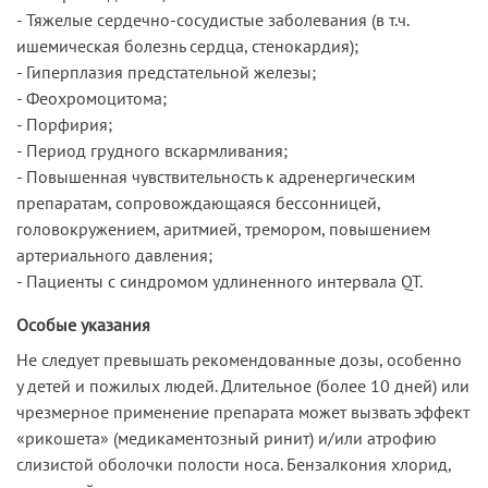
- Тяжелые сердечно-сосудистые заболевания (в т.ч.
ишемическая болезнь сердца, стенокардия);
- Гиперплазия предстательной железы;
- Феохромоцитома;
- Порфирия;
- Период грудного вскармливания;
- Повышенная чувствительность к адренергическим
препаратам, сопровождающаяся бессонницей,
головокружением, аритмией, тремором, повышением
артериального давления;
- Пациенты с синдромом удлиненного интервала QT.
Особые указания
Не следует превышать рекомендованные дозы, особенно
у детей и пожилых людей. Длительное (более 10 дней) или
чрезмерное применение препарата может вызвать эффект
«рикошета» (медикаментозный ринит) и/или атрофию
слизистой оболочки полости носа. Бензалкония хлорид,