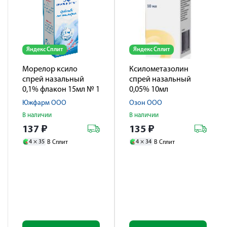
Яндекс Сплит
Яндекс Сплит
Морелор ксило
Ксилометазолин
спрей назальный
спрей назальный
0,1% флакон 15мл № 1
0,05% 10мл
Южфарм ООО
Озон ООО
В наличии
В наличии
137
₽
135
₽
4 ×
35
4 ×
34
В Сплит
В Сплит