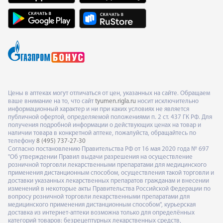
Цены в аптеках могут отличаться от цен, указанных на сайте. Обращаем
ваше внимание на то, что сайт
tyumen.rigla.ru
носит исключительно
информационный характер и ни при каких условиях не является
публичной офертой, определяемой положениями п. 2 ст. 437 ГК РФ. Для
получения подробной информации о действующих ценах на товар и
наличии товара в конкретной аптеке, пожалуйста, обращайтесь по
телефону
8 (495) 737-27-30
Согласно постановлению Правительства РФ от 16 мая 2020 года № 697
"Об утверждении Правил выдачи разрешения на осуществление
розничной торговли лекарственными препаратами для медицинского
применения дистанционным способом, осуществления такой торговли и
доставки указанных лекарственных препаратов гражданам и внесении
изменений в некоторые акты Правительства Российской Федерации по
вопросу розничной торговли лекарственными препаратами для
медицинского применения дистанционным способом", курьерская
доставка из интернет-аптеки возможна только для определённых
категорий товаров: безрецептурных лекарственных средств,