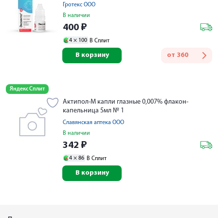
Гротекс ООО
В наличии
400
₽
4 ×
100
В Сплит
В корзину
от
360
Яндекс Сплит
Актипол-М капли глазные 0,007% флакон-
капельница 5мл № 1
Славянская аптека ООО
В наличии
342
₽
4 ×
86
В Сплит
В корзину