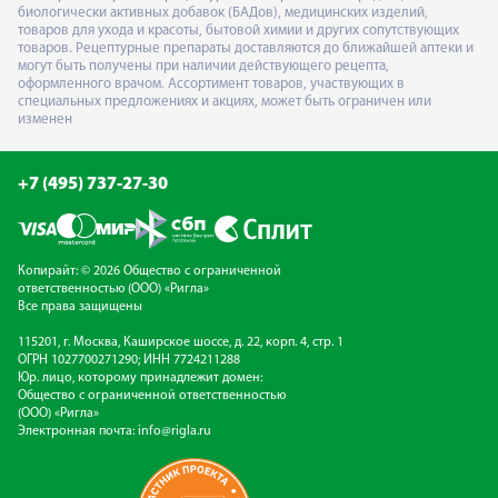
биологически активных добавок (БАДов), медицинских изделий,
товаров для ухода и красоты, бытовой химии и других сопутствующих
товаров. Рецептурные препараты доставляются до ближайшей аптеки и
могут быть получены при наличии действующего рецепта,
оформленного врачом. Ассортимент товаров, участвующих в
специальных предложениях и акциях, может быть ограничен или
изменен
+7 (495) 737-27-30
Копирайт: © 2026 Общество с ограниченной
ответственностью (ООО) «Ригла»
Все права защищены
115201, г. Москва, Каширское шоссе, д. 22, корп. 4, стр. 1
ОГРН 1027700271290; ИНН 7724211288
Юр. лицо, которому принадлежит домен:
Общество с ограниченной ответственностью
(ООО) «Ригла»
Электронная почта:
info@rigla.ru