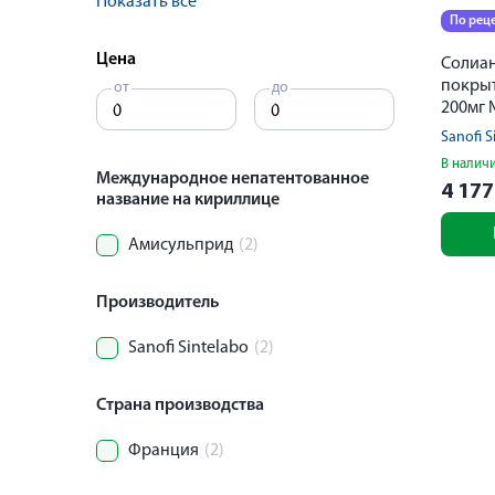
Показать все
По рец
Цена
Солиан
покры
от
до
200мг
Sanofi S
В налич
Международное непатентованное
4 17
название на кириллице
Амисульприд
(2)
Производитель
Sanofi Sintelabo
(2)
Страна производства
Франция
(2)