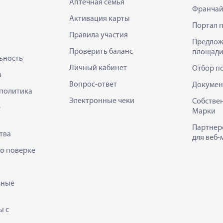
Аптечная семья
Франчай
Активация карты
Портал 
Правила участия
Предлож
Проверить баланс
площади
ьность
Личный кабинет
Отбор п
в
Вопрос-ответ
Докумен
политика
Электронные чеки
Собстве
е
Марки
Партнер
тва
для веб-
 о поверке
ьные
ы с