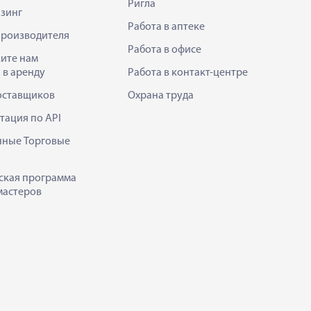
Ригла
зинг
Работа в аптеке
производителя
Работа в офисе
ите нам
 в аренду
Работа в контакт-центре
оставщиков
Охрана труда
тация по API
нные Торговые
ская программа
мастеров