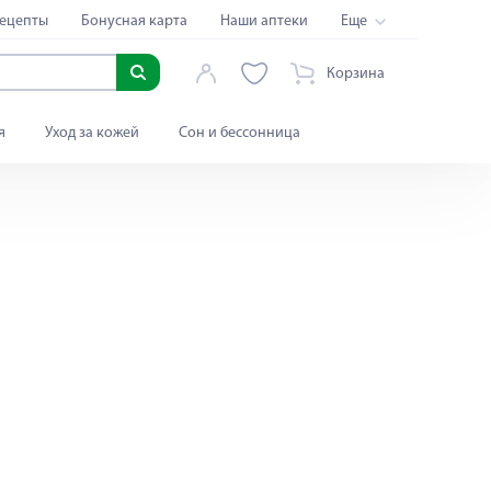
ецепты
Бонусная карта
Наши аптеки
Еще
Корзина
я
Уход за кожей
Сон и бессонница