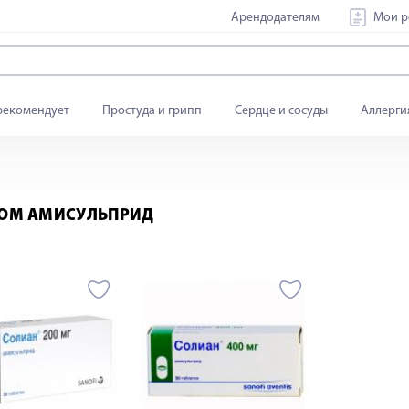
Арендодателям
Мои р
рекомендует
Простуда и грипп
Сердце и сосуды
Аллерги
ВОМ АМИСУЛЬПРИД