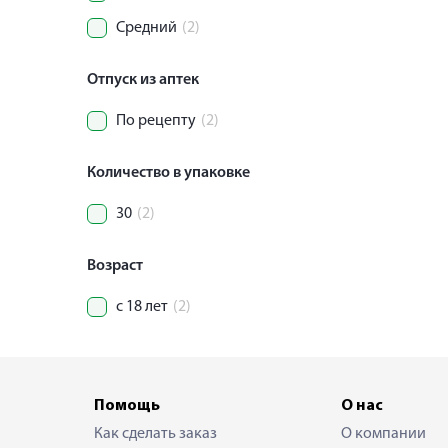
Средний
(2)
Отпуск из аптек
По рецепту
(2)
Количество в упаковке
30
(2)
Возраст
с 18 лет
(2)
Помощь
О нас
Как сделать заказ
О компании