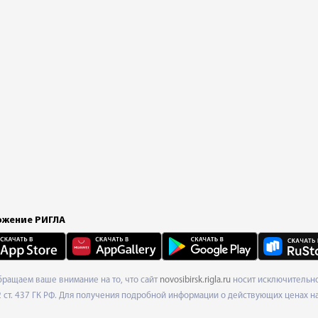
жение РИГЛА
Обращаем ваше внимание на то, что сайт
novosibirsk.rigla.ru
носит исключительно
ст. 437 ГК РФ. Для получения подробной информации о действующих ценах на 