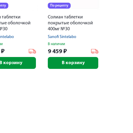
епту
По рецепту
 таблетки
Солиан таблетки
тые оболочкой
покрытые оболочкой
 №30
400мг №30
intelabo
Sanofi Sintelabo
ии
В наличии
7
₽
9 459
₽
В корзину
В корзину