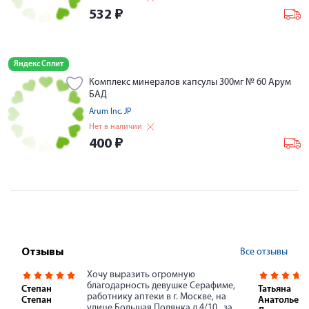
532
₽
Яндекс Сплит
Комплекс минералов капсулы 300мг № 60 Арум
БАД
Arum Inc. JP
Нет в наличии
400
₽
Все отзывы
Отзывы
Хочу выразить огромную
благодарность девушке Серафиме,
Степан
Татьяна
работнику аптеки в г. Москве, на
Степан
Анатольевн
улице Большая Полянка д.4/10 , за