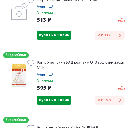
Arum Inc. JP
В наличии
513
₽
Купить в 1 клик
от
332
Яндекс Сплит
Ригла Японский БАД коэнзим Q10 таблетки 250мг
№ 30
Arum Inc. JP
В наличии
595
₽
Купить в 1 клик
от
198
Яндекс Сплит
Коллаген таблетки 250мг № 30 БАД