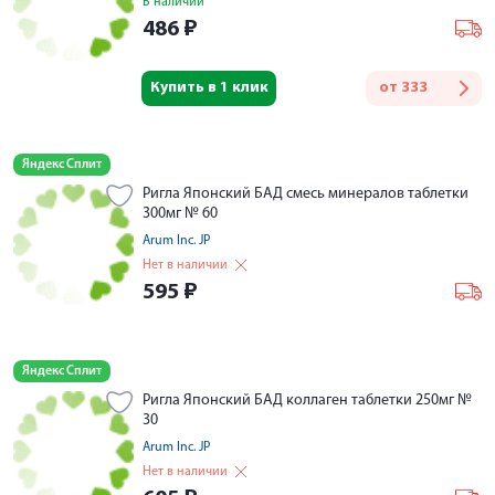
В наличии
486
₽
Купить в 1 клик
от
333
Яндекс Сплит
Ригла Японский БАД смесь минералов таблетки
300мг № 60
Arum Inc. JP
Нет в наличии
595
₽
Яндекс Сплит
Ригла Японский БАД коллаген таблетки 250мг №
30
Arum Inc. JP
Нет в наличии