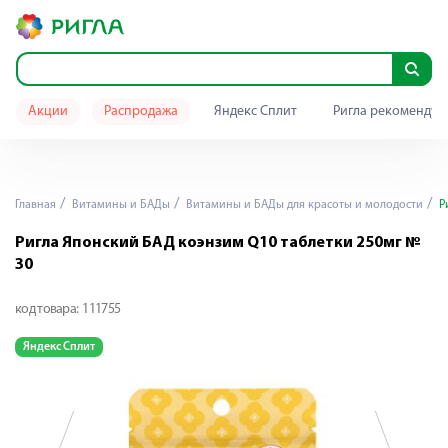
Акции
Распродажа
Яндекс Сплит
Ригла рекомендуе
Главная
Витамины и БАДы
Витамины и БАДы для красоты и молодости
Ри
Ригла Японский БАД коэнзим Q10 таблетки 250мг №
30
код товара:
111755
Яндекс Сплит
Я