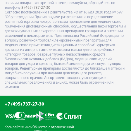
наличии товара в конкретной аптеке, пожалуйста, обращайтесь по
телефону
8 (495) 737-27-30
Согласно постановлению Правительства РФ от 16 мая 2020 года № 697
"Об утверждении Правил выдачи разрешения на осуществление
розничной торговли лекарственными препаратами для медицинского
применения дистанционным способом, осуществления такой торговли и
доставки указанных лекарственных препаратов гражданам и внесении
изменений в некоторые акты Правительства Российской Федерации по
вопросу розничной торговли лекарственными препаратами для
медицинского применения дистанционным способом", курьерская
доставка из интернет-аптеки возможна только для определённых
категорий товаров: безрецептурных лекарственных средств,
биологически активных добавок (БАДов), медицинских изделий,
товаров для ухода и красоты, бытовой химии и других сопутствующих
товаров. Рецептурные препараты доставляются до ближайшей аптеки и
могут быть получены при наличии действующего рецепта,
оформленного врачом. Ассортимент товаров, участвующих в
специальных предложениях и акциях, может быть ограничен или
изменен
+7 (495) 737-27-30
Копирайт: © 2026 Общество с ограниченной