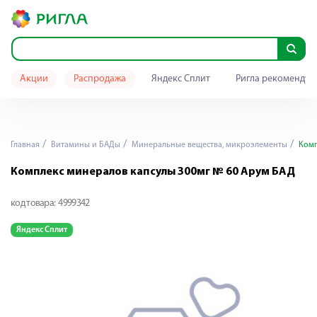
Акции
Распродажа
Яндекс Сплит
Ригла рекомендуе
Главная
Витамины и БАДы
Минеральные вещества, микроэлементы
Комп
Комплекс минералов капсулы 300мг № 60 Арум БАД
код товара:
4999342
Яндекс Сплит