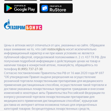
Цены в аптеках могут отличаться от цен, указанных на сайте. Обращаем
ваше внимание на то, что сайт
rostov.rigla.ru
носит исключительно
информационный характер и ни при каких условиях не является
публичной офертой, определяемой положениями п. 2 ст. 437 ГК РФ. Для
получения подробной информации о действующих ценах на товар и
наличии товара в конкретной аптеке, пожалуйста, обращайтесь по
телефону
8 (495) 737-27-30
Согласно постановлению Правительства РФ от 16 мая 2020 года № 697
"Об утверждении Правил выдачи разрешения на осуществление
розничной торговли лекарственными препаратами для медицинского
применения дистанционным способом, осуществления такой торговли и
доставки указанных лекарственных препаратов гражданам и внесении
изменений в некоторые акты Правительства Российской Федерации по
вопросу розничной торговли лекарственными препаратами для
медицинского применения дистанционным способом", курьерская
доставка из интернет-аптеки возможна только для определённых
категорий товаров: безрецептурных лекарственных средств,