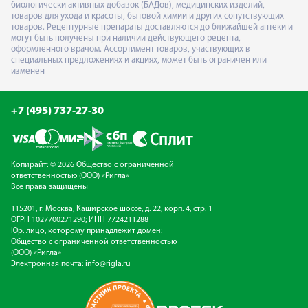
биологически активных добавок (БАДов), медицинских изделий,
товаров для ухода и красоты, бытовой химии и других сопутствующих
товаров. Рецептурные препараты доставляются до ближайшей аптеки и
могут быть получены при наличии действующего рецепта,
оформленного врачом. Ассортимент товаров, участвующих в
специальных предложениях и акциях, может быть ограничен или
изменен
+7 (495) 737-27-30
Копирайт: © 2026 Общество с ограниченной
ответственностью (ООО) «Ригла»
Все права защищены
115201, г. Москва, Каширское шоссе, д. 22, корп. 4, стр. 1
ОГРН 1027700271290; ИНН 7724211288
Юр. лицо, которому принадлежит домен:
Общество с ограниченной ответственностью
(ООО) «Ригла»
Электронная почта:
info@rigla.ru