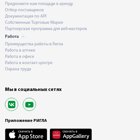
Предложите нам площади в аренду
Отбор поставщиков
Документация по API
Собственные Торговые Марки
Партнерская программа для веб-мастеров
Работа
Преимущества работы в Ригла
Работа в аптеке
Работа в офисе
Работа в контакт-центре
Охрана труда
Мы в социальных сетях
Приложение РИГЛА