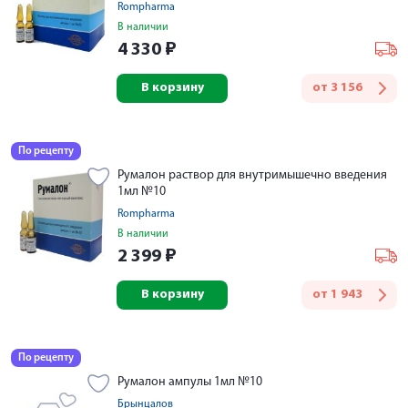
Rompharma
В наличии
4 330
₽
В корзину
от
3 156
По рецепту
Румалон раствор для внутримышечно введения
1мл №10
Rompharma
В наличии
2 399
₽
В корзину
от
1 943
По рецепту
Румалон ампулы 1мл №10
Брынцалов