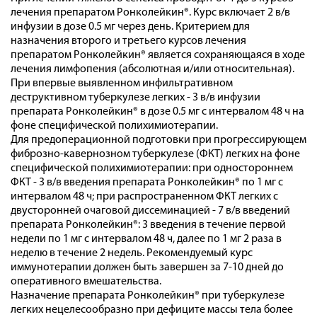
лечения препаратом Ронколейкин®. Курс включает 2 в/в
инфузии в дозе 0.5 мг через день. Критерием для
назначения второго и третьего курсов лечения
препаратом Ронколейкин® является сохраняющаяся в ходе
лечения лимфопения (абсолютная и/или относительная).
При впервые выявленном инфильтративном
деструктивном туберкулезе легких - 3 в/в инфузии
препарата Ронколейкин® в дозе 0.5 мг с интервалом 48 ч на
фоне специфической полихимиотерапии.
Для предоперационной подготовки при прогрессирующем
фиброзно-кавернозном туберкулезе (ФКТ) легких на фоне
специфической полихимиотерапии: при одностороннем
ФКТ - 3 в/в введения препарата Ронколейкин® по 1 мг с
интервалом 48 ч; при распространенном ФКТ легких с
двусторонней очаговой диссеминацией - 7 в/в введений
препарата Ронколейкин®: 3 введения в течение первой
недели по 1 мг с интервалом 48 ч, далее по 1 мг 2 раза в
неделю в течение 2 недель. Рекомендуемый курс
иммунотерапии должен быть завершен за 7-10 дней до
оперативного вмешательства.
Назначение препарата Ронколейкин® при туберкулезе
легких нецелесообразно при дефиците массы тела более