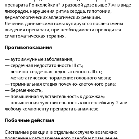
препарата Ронколейкин® в разовой дозе выше 7 мг в виде
лихорадки, нарушения ритма сердца, гипотонии,
дерматологических аллергических реакций.
Лечение: данные симптомы купируются после отмены
введения препарата, при необходимости проводится
симптоматическая терапия.
Противопоказания
— аутоиммунные заболевания;
— сердечная недостаточность III ст.;
— легочно-сердечная недостаточность III ст.;
— метастатическое поражение головного мозга;
— терминальная стадия почечно-клеточного рака;
— беременность;
— повышенная чувствительность к дрожжам;
— повышенная чувствительность к интерлейкину-2 или
любому компоненту препарата в анамнезе.
Побочные действия
Системные реакции: в отдельных случаях возможно
появление кратковременного озноба и повышение