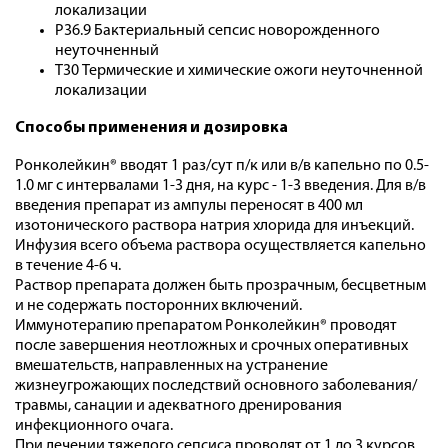
локализации
P36.9 Бактериальный сепсис новорожденного
неуточненный
T30 Термические и химические ожоги неуточненной
локализации
Способы применения и дозировка
Ронколейкин® вводят 1 раз/сут п/к или в/в капельно по 0.5-
1.0 мг с интервалами 1-3 дня, на курс - 1-3 введения. Для в/в
введения препарат из ампулы переносят в 400 мл
изотонического раствора натрия хлорида для инъекций.
Инфузия всего объема раствора осуществляется капельно
в течение 4-6 ч.
Раствор препарата должен быть прозрачным, бесцветным
и не содержать посторонних включений.
Иммунотерапию препаратом Ронколейкин® проводят
после завершения неотложных и срочных оперативных
вмешательств, направленных на устранение
жизнеугрожающих последствий основного заболевания/
травмы, санации и адекватного дренирования
инфекционного очага.
При лечении тяжелого сепсиса проводят от 1 до 3 курсов