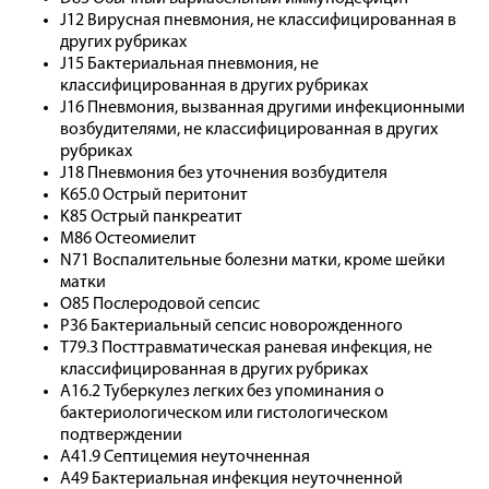
J12 Вирусная пневмония, не классифицированная в
других рубриках
J15 Бактериальная пневмония, не
классифицированная в других рубриках
J16 Пневмония, вызванная другими инфекционными
возбудителями, не классифицированная в других
рубриках
J18 Пневмония без уточнения возбудителя
K65.0 Острый перитонит
K85 Острый панкреатит
M86 Остеомиелит
N71 Воспалительные болезни матки, кроме шейки
матки
O85 Послеродовой сепсис
P36 Бактериальный сепсис новорожденного
T79.3 Посттравматическая раневая инфекция, не
классифицированная в других рубриках
A16.2 Туберкулез легких без упоминания о
бактериологическом или гистологическом
подтверждении
A41.9 Септицемия неуточненная
A49 Бактериальная инфекция неуточненной