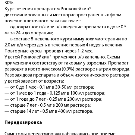
30%.
Курс лечения препаратом Ронколейкин®
диссеминированных и местнораспространенных форм
почечно-клеточного рака включает:
— однократное п/к или в/в введение препарата в дозе 0.5
мг за 24 ч до операции;
— в составе 8-недельного курса иммунохимиотерапии по
2.0 мг в/в через день в течение первых 4 недель лечения.
Повторные курсы проводят через 1-2 мес.
У детей Ронколейкин® применяют в/в капельно. Схемы
применения соответствуют таковым у взрослых. Препарат
разводят в изотоническом (0.9%) растворе натрия хлорида.
Разовая доза препарата и объем изотонического раствора
у детей зависит от возраста:
— от 0 до 1 мес - 0.1 мг в 30-50 мл раствора;
— от 1 мес до 1 года - 0.125 мг в 100 мл раствора;
— от 1 года до 7 лет - 0.25 мг в 200 мл раствора;
— старше 7 лет - 0.5 мг в 200 мл раствора;
— старше 14 лет - 0.5 мг в 400 мл раствора.
Передозировка
Симптомы передозировки наблюдались при приеме