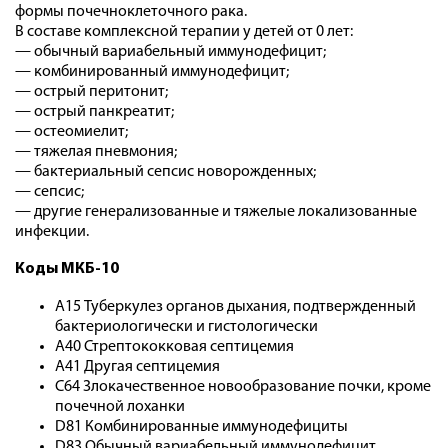
формы почечноклеточного рака.
В составе комплексной терапии у детей от 0 лет:
— обычный вариабельный иммунодефицит;
— комбинированный иммунодефицит;
— острый перитонит;
— острый панкреатит;
— остеомиелит;
— тяжелая пневмония;
— бактериальный сепсис новорожденных;
— сепсис;
— другие генерализованные и тяжелые локализованные
инфекции.
Коды МКБ-10
A15 Туберкулез органов дыхания, подтвержденный
бактериологически и гистологически
A40 Стрептококковая септицемия
A41 Другая септицемия
C64 Злокачественное новообразование почки, кроме
почечной лоханки
D81 Комбинированные иммунодефициты
D83 Обычный вариабельный иммунодефицит