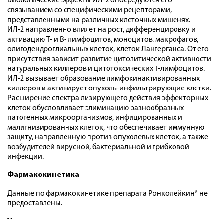
Биологические эффекты ИЛ-2 опосредуются его
связыванием со специфическими рецепторами,
представленными на различных клеточных мишенях.
ИЛ-2 направленно влияет на рост, дифференцировку и
активацию Т- и В- лимфоцитов, моноцитов, макрофагов,
олигодендроглиальных клеток, клеток Лангерганса. От его
присутствия зависит развитие цитолитической активности
натуральных киллеров и цитотоксических Т-лимфоцитов.
ИЛ-2 вызывает образование лимфокинактивированных
киллеров и активирует опухоль-инфильтрирующие клетки.
Расширение спектра лизирующего действия эффекторных
клеток обусловливает элиминацию разнообразных
патогенных микроорганизмов, инфицированных и
малигнизированных клеток, что обеспечивает иммунную
защиту, направленную против опухолевых клеток, а также
возбудителей вирусной, бактериальной и грибковой
инфекции.
Фармакокинетика
Данные по фармакокинетике препарата Ронколейкин® не
предоставлены.