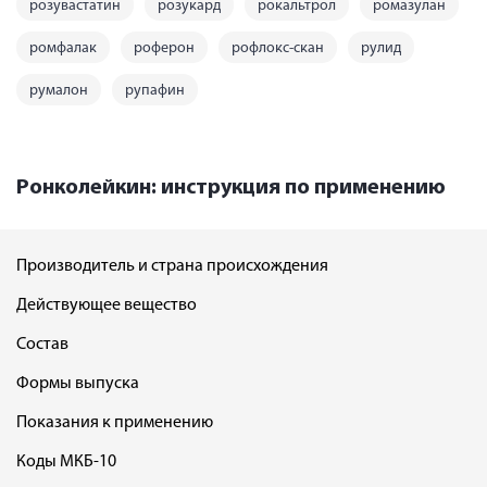
розувастатин
розукард
рокальтрол
ромазулан
ромфалак
роферон
рофлокс-скан
рулид
румалон
рупафин
Ронколейкин: инструкция по применению
Производитель и страна происхождения
Действующее вещество
Состав
Формы выпуска
Показания к применению
Коды МКБ-10