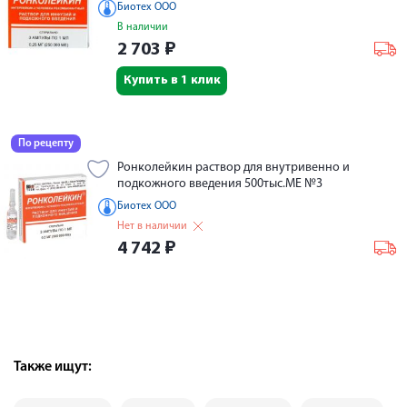
Биотех ООО
В наличии
2 703
₽
Купить в 1 клик
По рецепту
Ронколейкин раствор для внутривенно и
подкожного введения 500тыс.МЕ №3
Биотех ООО
Нет в наличии
4 742
₽
Также ищут: