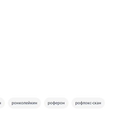
н
ронколейкин
роферон
рофлокс-скан