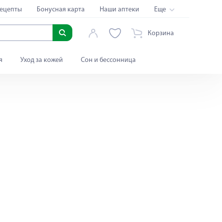
ецепты
Бонусная карта
Наши аптеки
Еще
Корзина
я
Уход за кожей
Сон и бессонница