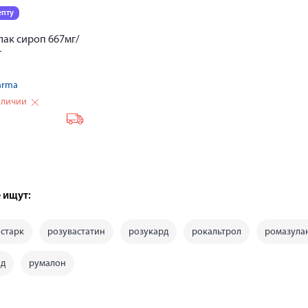
епту
ак сироп 667мг/
г
arma
аличии
₽
 ищут:
старк
розувастатин
розукард
рокальтрол
ромазула
ид
румалон