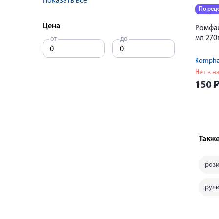
Показать все
По рец
Цена
Ромфал
мл 270
от
до
Romph
Нет в н
150
Также
рози
рул