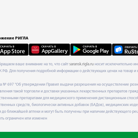
жение РИГЛА
Обращаем ваше внимание на то, что сайт
saransk.rigla.ru
носит исключительно инф
К РФ. Для получения подробной информации о действующих ценах на товар и 
ода № 697 "Об утверждении Правил выдачи разрешения на осуществление роз
ления такой торговли и доставки указанных лекарственных препаратов граж
твенными препаратами для медицинского применения дистанционным способом
венных средств, биологически активных добавок (БАДов), медицинских издел
 до ближайшей аптеки и могут быть получены при наличии действующего рец
ыть ограничен или изменен