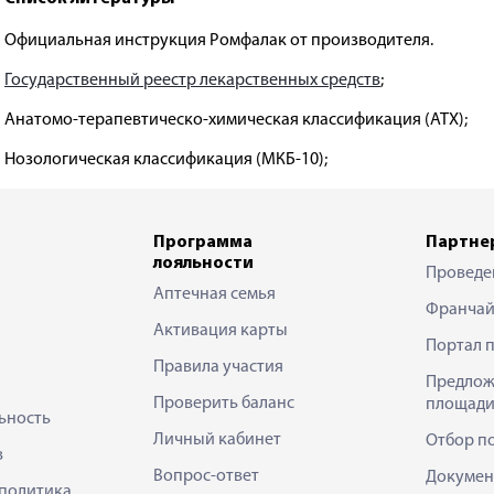
Официальная инструкция Ромфалак от производителя.
Государственный реестр лекарственных средств
;
Анатомо-терапевтическо-химическая классификация (ATX);
Нозологическая классификация (МКБ-10);
Программа
Партне
лояльности
Проведе
Аптечная семья
Франчай
Активация карты
Портал 
Правила участия
Предлож
Проверить баланс
площади
ьность
Личный кабинет
Отбор п
в
Вопрос-ответ
Докумен
политика