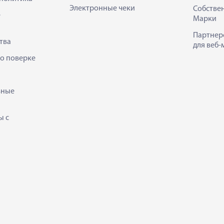
Электронные чеки
Собстве
е
Марки
Партнер
тва
для веб-
 о поверке
ьные
ы с