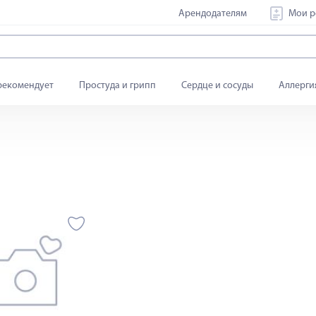
Арендодателям
Мои р
рекомендует
Простуда и грипп
Сердце и сосуды
Аллерги