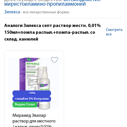
миристоиламино-пропиламмоний
Зилекса
- все лекарственные формы
Аналоги Зилекса септ раствор местн. 0,01%
Смотреть
150мл+помпа распыл.+помпа-распыл. со
все
склад. канюлей
-15%
+кешбэк 5% бонусами
Яндекс Сплит
Мирамед Эвалар
раствор для местного