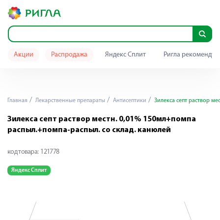
Акции
Распродажа
Яндекс Сплит
Ригла рекомендуе
Главная
Лекарственные препараты
Антисептики
Зилекса септ раствор мес
Зилекса септ раствор местн. 0,01% 150мл+помпа
распыл.+помпа-распыл. со склад. канюлей
код товара:
121778
Яндекс Сплит
Я