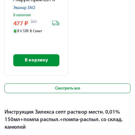
/ наруж. прим 0,01%
150мл / насадка
Эвалар ЗАО
распылитель
В наличии
561
477
₽
4 ×
120
В Сплит
В корзину
Смотреть все
Инструкция Зилекса септ раствор местн. 0,01%
150мл+помпа распыл.+помпа-распыл. со склад.
канюлей