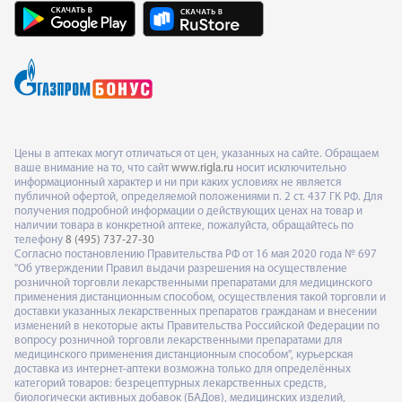
Цены в аптеках могут отличаться от цен, указанных на сайте. Обращаем
ваше внимание на то, что сайт
www.rigla.ru
носит исключительно
информационный характер и ни при каких условиях не является
публичной офертой, определяемой положениями п. 2 ст. 437 ГК РФ. Для
получения подробной информации о действующих ценах на товар и
наличии товара в конкретной аптеке, пожалуйста, обращайтесь по
телефону
8 (495) 737-27-30
Согласно постановлению Правительства РФ от 16 мая 2020 года № 697
"Об утверждении Правил выдачи разрешения на осуществление
розничной торговли лекарственными препаратами для медицинского
применения дистанционным способом, осуществления такой торговли и
доставки указанных лекарственных препаратов гражданам и внесении
изменений в некоторые акты Правительства Российской Федерации по
вопросу розничной торговли лекарственными препаратами для
медицинского применения дистанционным способом", курьерская
доставка из интернет-аптеки возможна только для определённых
категорий товаров: безрецептурных лекарственных средств,
биологически активных добавок (БАДов), медицинских изделий,