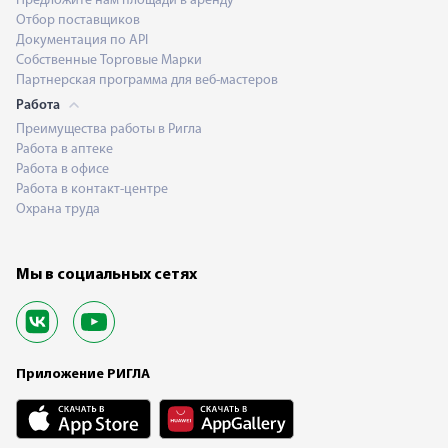
Предложите нам площади в аренду
Отбор поставщиков
Документация по API
Собственные Торговые Марки
Партнерская программа для веб-мастеров
Работа
Преимущества работы в Ригла
Работа в аптеке
Работа в офисе
Работа в контакт-центре
Охрана труда
Мы в социальных сетях
Приложение РИГЛА