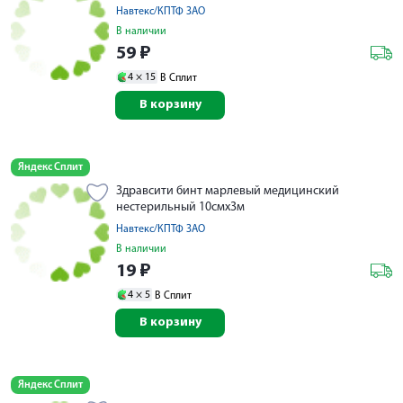
Навтекс/КПТФ ЗАО
В наличии
59
₽
4 ×
15
В Сплит
В корзину
Яндекс Сплит
Здравсити бинт марлевый медицинский
нестерильный 10смх3м
Навтекс/КПТФ ЗАО
В наличии
19
₽
4 ×
5
В Сплит
В корзину
Яндекс Сплит