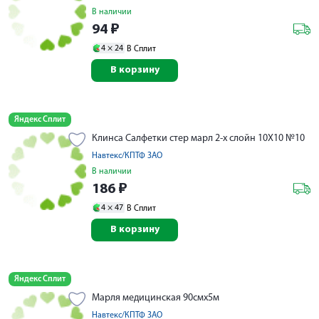
В наличии
94
₽
4 ×
24
В Сплит
В корзину
Яндекс Сплит
Клинса Салфетки стер марл 2-х слойн 10Х10 №10
Навтекс/КПТФ ЗАО
В наличии
186
₽
4 ×
47
В Сплит
В корзину
Яндекс Сплит
Марля медицинская 90смх5м
Навтекс/КПТФ ЗАО