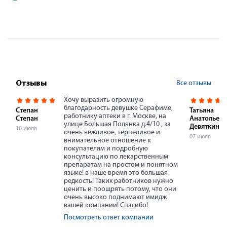
Все отзывы
Отзывы
Хочу выразить огромную
благодарность девушке Серафиме,
Степан
Татьяна
работнику аптеки в г. Москве, на
Степан
Анатольевн
улице Большая Полянка д.4/10 , за
Девяткина
10 июля
очень вежливое, терпеливое и
07 июля
внимательное отношение к
покупателям и подробную
консультацию по лекарственным
препаратам на простом и понятном
языке! в наше время это большая
редкость! Таких работников нужно
ценить и поощрять потому, что они
очень высоко поднимают имидж
вашей компании! Спасибо!
Посмотреть ответ компании