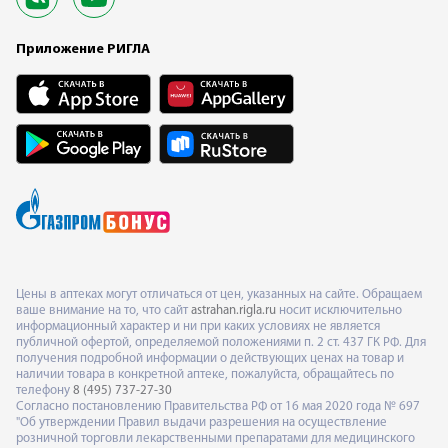
Приложение РИГЛА
Цены в аптеках могут отличаться от цен, указанных на сайте. Обращаем
ваше внимание на то, что сайт
astrahan.rigla.ru
носит исключительно
информационный характер и ни при каких условиях не является
публичной офертой, определяемой положениями п. 2 ст. 437 ГК РФ. Для
получения подробной информации о действующих ценах на товар и
наличии товара в конкретной аптеке, пожалуйста, обращайтесь по
телефону
8 (495) 737-27-30
Согласно постановлению Правительства РФ от 16 мая 2020 года № 697
"Об утверждении Правил выдачи разрешения на осуществление
розничной торговли лекарственными препаратами для медицинского