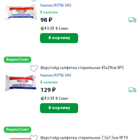
Навтекс/КПТФ ЗАО
В наличии
98
₽
4 ×
25
В Сплит
В корзину
Яндекс Сплит
Ферстэйд салфетка стерильная 45х29см №5
Навтекс/КПТФ ЗАО
В наличии
129
₽
4 ×
33
В Сплит
В корзину
Яндекс Сплит
Ферстэйд салфетка стерильная 7,5х7,5см №10