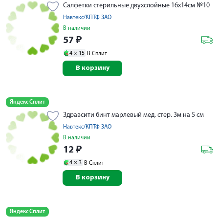
Салфетки стерильные двухслойные 16х14см №10
Навтекс/КПТФ ЗАО
В наличии
57
₽
4 ×
15
В Сплит
В корзину
Яндекс Сплит
Здравсити бинт марлевый мед. стер. 3м на 5 см
Навтекс/КПТФ ЗАО
В наличии
12
₽
4 ×
3
В Сплит
В корзину
Яндекс Сплит