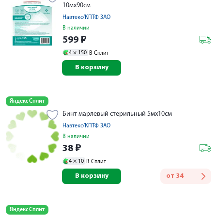
10мх90см
Навтекс/КПТФ ЗАО
В наличии
599
₽
4 ×
150
В Сплит
В корзину
Яндекс Сплит
Бинт марлевый стерильный 5мх10см
Навтекс/КПТФ ЗАО
В наличии
38
₽
4 ×
10
В Сплит
В корзину
от
34
Яндекс Сплит