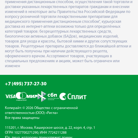
применения дистанционным способом, осуществления такой торговли и
доставки указанных лекарственных препаратов гражданам и внесении
изменений в некоторые акты Правительства Российской Федерации по
вопросу розничной торговли лекарственными препаратами для
медицинского применения дистанционным способом", курьерская
доставка из интернет-аптеки возможна только для определённых
категорий товаров: безрецептурных лекарственных средств,
биологически активных добавок (БАДов), медицинских изделий,
товаров для ухода и красоты, бытовой химии и других сопутствующих
товаров. Рецептурные препараты доставляются до ближайшей аптеки и
могут быть получены при наличии действующего рецепта,
оформленного врачом. Ассортимент товаров, участвующих в
специальных предложениях и акциях, может быть ограничен или
изменен
+7 (495) 737-27-30
Копирайт: © 2026 Общество с ограниченной
ответственностью (ООО) «Ригла»
Все права защищены
115201, г. Москва, Каширское шоссе, д. 22, корп. 4, стр. 1
ОГРН 1027700271290; ИНН 7724211288
Юр. лицо, которому принадлежит домен: