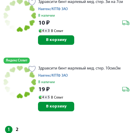
Здравсити бинт марлевый мед. стер. 3м на 7см
Навтекс/КПТФ ЗАО
В наличии
10
₽
4 ×
3
В Сплит
В корзину
Яндекс Сплит
Здравсити бинт марлевый мед. стер. 10смх3м
Навтекс/КПТФ ЗАО
В наличии
19
₽
4 ×
5
В Сплит
В корзину
1
2