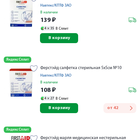
Навтекс/КПТФ ЗАО
В наличии
139
₽
4 ×
35
В Сплит
В корзину
Яндекс Сплит
Ферстэйд салфетка стерильная 5х5см №10
Навтекс/КПТФ ЗАО
В наличии
108
₽
4 ×
27
В Сплит
В корзину
от
42
Яндекс Сплит
Ферстэйд марля медицинская нестерильная