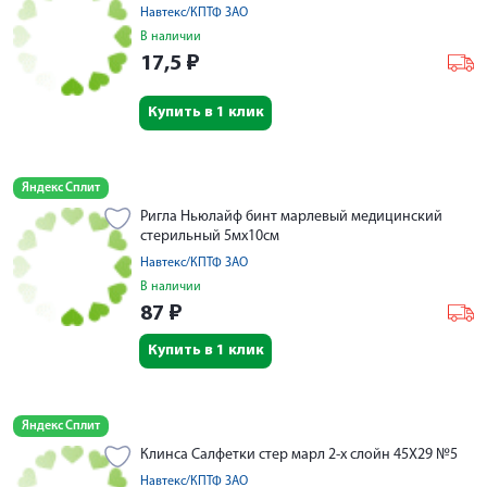
Навтекс/КПТФ ЗАО
В наличии
17,5
₽
Купить в 1 клик
Яндекс Сплит
Ригла Ньюлайф бинт марлевый медицинский
стерильный 5мх10см
Навтекс/КПТФ ЗАО
В наличии
87
₽
Купить в 1 клик
Яндекс Сплит
Клинса Салфетки стер марл 2-х слойн 45Х29 №5
Навтекс/КПТФ ЗАО