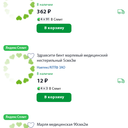
В наличии
362
₽
4 ×
91
В Сплит
В корзину
Яндекс Сплит
Здравсити бинт марлевый медицинский
нестерильный 5смх3м
Навтекс/КПТФ ЗАО
В наличии
12
₽
4 ×
3
В Сплит
В корзину
Яндекс Сплит
Марля медицинская 90смх2м