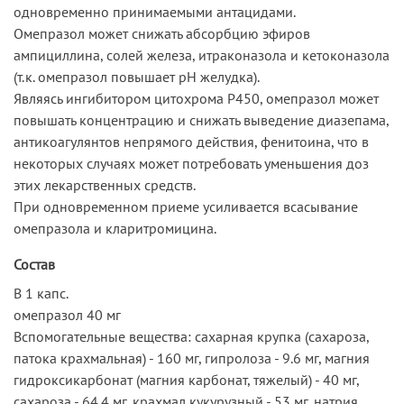
одновременно принимаемыми антацидами.
Омепразол может снижать абсорбцию эфиров
ампициллина, солей железа, итраконазола и кетоконазола
(т.к. омепразол повышает рН желудка).
Являясь ингибитором цитохрома Р450, омепразол может
повышать концентрацию и снижать выведение диазепама,
антикоагулянтов непрямого действия, фенитоина, что в
некоторых случаях может потребовать уменьшения доз
этих лекарственных средств.
При одновременном приеме усиливается всасывание
омепразола и кларитромицина.
Состав
В 1 капс.
омепразол 40 мг
Вспомогательные вещества: сахарная крупка (сахароза,
патока крахмальная) - 160 мг, гипролоза - 9.6 мг, магния
гидроксикарбонат (магния карбонат, тяжелый) - 40 мг,
сахароза - 64.4 мг, крахмал кукурузный - 53 мг, натрия