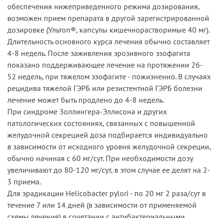
обеспечения нижеприведенного режима дозирования,
возможен прием препарата в другой зарегистрированной
дозировке (Ультоп®, капсулы кишечнорастворимые 40 мг).
Длительность основного курса лечения обычно составляет
4-8 недель. После заживления эрозивного эзофагита
показано поддерживающее лечение на протяжении 26-
52 недель, при тяжелом эзофагите - пожизненно. В случаях
рецидива тяжелой ГЭРБ или резистентной ГЭРБ болезни
лечение может быть продлено до 4-8 недель.
При синдроме Золлингера-Эллисона и других
патологических состояниях, связанных с повышенной
желудочной секрецией доза подбирается индивидуально
в зависимости от исходного уровня желудочной секреции,
обычно начиная с 60 мг/сут. При необходимости дозу
увеличивают до 80-120 мг/сут, в этом случае ее делят на 2-
3 приема.
Для эрадикации Helicobacter pylori - по 20 мг 2 раза/сут в
течение 7 или 14 дней (в зависимости от применяемой
схемы лечения) в сочетании с антибактериальными