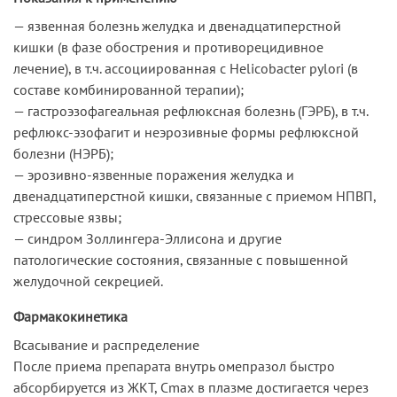
— язвенная болезнь желудка и двенадцатиперстной
кишки (в фазе обострения и противорецидивное
лечение), в т.ч. ассоциированная с Helicobacter pylori (в
составе комбинированной терапии);
— гастроэзофагеальная рефлюксная болезнь (ГЭРБ), в т.ч.
рефлюкс-эзофагит и неэрозивные формы рефлюксной
болезни (НЭРБ);
— эрозивно-язвенные поражения желудка и
двенадцатиперстной кишки, связанные с приемом НПВП,
стрессовые язвы;
— синдром Золлингера-Эллисона и другие
патологические состояния, связанные с повышенной
желудочной секрецией.
Фармакокинетика
Всасывание и распределение
После приема препарата внутрь омепразол быстро
абсорбируется из ЖКТ, Cmax в плазме достигается через