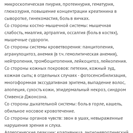
микроскопическая пиурия, протеинурия, гематурия,
глюкозурия, повышение концентрации креатинина в
сыворотке, гинекомастия, боль в яичках.
Со стороны костно-мышечной системы: мышечная
слабость, миалгия, артралгия, оссалгия (боль в костях),
мышечные судороги.
Со стороны системы кроветворения: панцитопения,
агранулоцитоз, анемия (в т.ч. гемолитическая анемия),
нейтропения, тромбоцитопения, лейкоцитоз, лейкопения.
Со стороны кожных покровов: петехии, кожный зуд,
кожная сыпь; в отдельных случаях - фотосенсибилизация,
многоформная экссудативная эритема, выпадение волос,
алопеция, сухость кожи, эпидермальный некроз, синдром
Стивенса-Джонсона.
Со стороны дыхательной системы: боль в горле, кашель,
обильное носовое кровотечение.
Со стороны органов чувств: звон в ушах, невыраженные
нарушения зрения и слуха.
Аллергические реакции: крапивница, ангионевротический