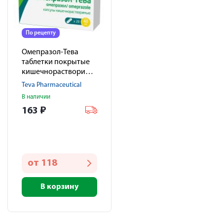
По рецепту
Омепразол-Тева
таблетки покрытые
кишечнорастворимой
оболочкой 40мг №28
Teva Pharmaceutical
В наличии
163
₽
от
118
В корзину