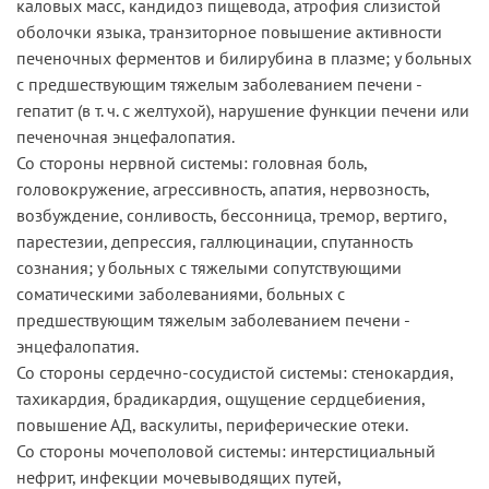
каловых масс, кандидоз пищевода, атрофия слизистой
оболочки языка, транзиторное повышение активности
печеночных ферментов и билирубина в плазме; у больных
с предшествующим тяжелым заболеванием печени -
гепатит (в т. ч. с желтухой), нарушение функции печени или
печеночная энцефалопатия.
Со стороны нервной системы: головная боль,
головокружение, агрессивность, апатия, нервозность,
возбуждение, сонливость, бессонница, тремор, вертиго,
парестезии, депрессия, галлюцинации, спутанность
сознания; у больных с тяжелыми сопутствующими
соматическими заболеваниями, больных с
предшествующим тяжелым заболеванием печени -
энцефалопатия.
Со стороны сердечно-сосудистой системы: стенокардия,
тахикардия, брадикардия, ощущение сердцебиения,
повышение АД, васкулиты, периферические отеки.
Со стороны мочеполовой системы: интерстициальный
нефрит, инфекции мочевыводящих путей,