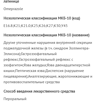
латинице
Omeprazole
Нозологическая классификация МКБ-10 (код)
E16.8;K21;K21.0;K25;K26;K27;K30;Y45
Нозологическая классификация МКБ-10 (название)
Другие уточненные нарушения внутренней секреции
поджелудочной железы (в т.ч. синдром Золлингера-
Эллисона);Гастроэзофагеальный
рефлюкс;Гастроэзофагеальный рефлюкс с
эзофагитом;Язва желудка;Язва двенадцатиперстной
кишки;Пептическая язва;Диспепсия (нарушение
пищеварения);Аналгезирующие, жаропонижающие и
противовоспалительные средства
Способ введения лекарственного средства
Пероральный