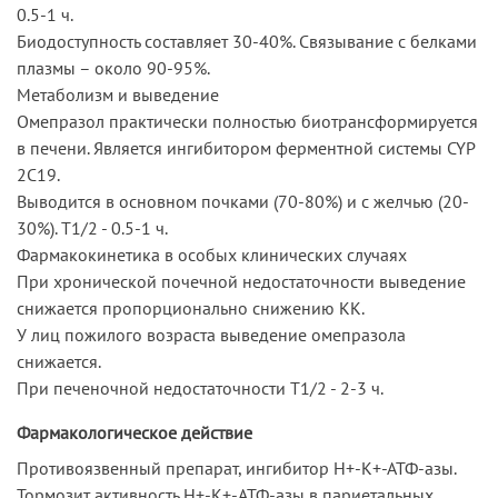
0.5-1 ч.
Биодоступность составляет 30-40%. Связывание с белками
плазмы – около 90-95%.
Метаболизм и выведение
Омепразол практически полностью биотрансформируется
в печени. Является ингибитором ферментной системы CYP
2C19.
Выводится в основном почками (70-80%) и с желчью (20-
30%). T1/2 - 0.5-1 ч.
Фармакокинетика в особых клинических случаях
При хронической почечной недостаточности выведение
снижается пропорционально снижению КК.
У лиц пожилого возраста выведение омепразола
снижается.
При печеночной недостаточности T1/2 - 2-3 ч.
Фармакологическое действие
Противоязвенный препарат, ингибитор Н+-К+-АТФ-азы.
Тормозит активность H+-K+-АТФ-азы в париетальных