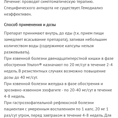
Лечение: проводят симптоматическую терапию.
Специфического антидота не существует. Гемодиализ
неэффективен.
Способ применения и дозы
Препарат принимают внутрь, до еды (т.к. прием пищи
замедляет всасывание препарата), запивая небольшим
количеством воды (содержимое капсулы нельзя
разжевывать).
При язвенной болезни двенадцатиперстной кишки в фазе
обострения Ультоп® назначают по 20 мг/сут в течение 2-4
недель. В резистентных случаях возможно повышение
дозы до 40 мг/сут.
При язвенной болезни желудка в фазе обострения и
эрозивно-язвенном эзофагите - по 20-40 мг/сут в течение
4-8 недель.
При гастроэзофагеальной рефлюксной болезни
пациентам с умеренным воспалением по 1 капс. 20 мг 1
раз/сут утром, перед завтраком в течение 4-8 недель. Для