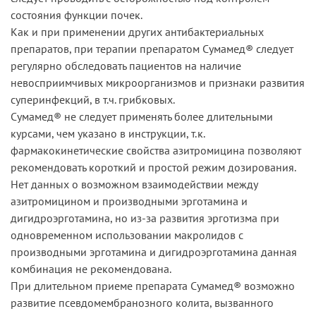
состояния функции почек.
Как и при применении других антибактериальных
препаратов, при терапии препаратом Сумамед® следует
регулярно обследовать пациентов на наличие
невосприимчивых микроорганизмов и признаки развития
суперинфекций, в т.ч. грибковых.
Сумамед® не следует применять более длительными
курсами, чем указано в инструкции, т.к.
фармакокинетические свойства азитромицина позволяют
рекомендовать короткий и простой режим дозирования.
Нет данных о возможном взаимодействии между
азитромицином и производными эрготамина и
дигидроэрготамина, но из-за развития эрготизма при
одновременном использовании макролидов с
производными эрготамина и дигидроэрготамина данная
комбинация не рекомендована.
При длительном приеме препарата Сумамед® возможно
развитие псевдомембранозного колита, вызванного