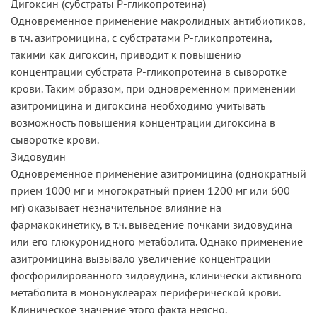
Дигоксин (субстраты P-гликопротеина)
Одновременное применение макролидных антибиотиков,
в т.ч. азитромицина, с субстратами Р-гликопротеина,
такими как дигоксин, приводит к повышению
концентрации субстрата Р-гликопротеина в сыворотке
крови. Таким образом, при одновременном применении
азитромицина и дигоксина необходимо учитывать
возможность повышения концентрации дигоксина в
сыворотке крови.
Зидовудин
Одновременное применение азитромицина (однократный
прием 1000 мг и многократный прием 1200 мг или 600
мг) оказывает незначительное влияние на
фармакокинетику, в т.ч. выведение почками зидовудина
или его глюкуронидного метаболита. Однако применение
азитромицина вызывало увеличение концентрации
фосфорилированного зидовудина, клинически активного
метаболита в мононуклеарах периферической крови.
Клиническое значение этого факта неясно.