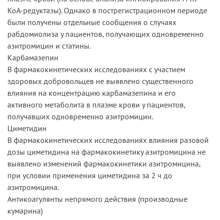
КоА-редуктазы). Однако в пострегистрационном периоде
были получены отдельные сообщения о случаях
рабдомиолиза у пациентов, получающих одновременно
азитромицин и статины.
Карбамазепин
В фармакокинетических исследованиях с участием
здоровых добровольцев не выявлено существенного
влияния на концентрацию карбамазепина и его
активного метаболита в плазме крови у пациентов,
получавших одновременно азитромицин.
Циметидин
В фармакокинетических исследованиях влияния разовой
дозы циметидина на фармакокинетику азитромицина не
выявлено изменений фармакокинетики азитромицина,
при условии применения циметидина за 2 ч до
азитромицина.
Антикоагулянты непрямого действия (производные
кумарина)