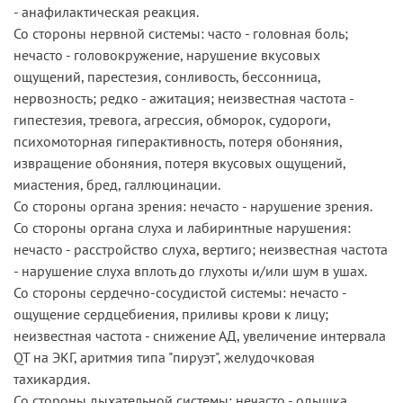
- анафилактическая реакция.
Со стороны нервной системы: часто - головная боль;
нечасто - головокружение, нарушение вкусовых
ощущений, парестезия, сонливость, бессонница,
нервозность; редко - ажитация; неизвестная частота -
гипестезия, тревога, агрессия, обморок, судороги,
психомоторная гиперактивность, потеря обоняния,
извращение обоняния, потеря вкусовых ощущений,
миастения, бред, галлюцинации.
Со стороны органа зрения: нечасто - нарушение зрения.
Со стороны органа слуха и лабиринтные нарушения:
нечасто - расстройство слуха, вертиго; неизвестная частота
- нарушение слуха вплоть до глухоты и/или шум в ушах.
Со стороны сердечно-сосудистой системы: нечасто -
ощущение сердцебиения, приливы крови к лицу;
неизвестная частота - снижение АД, увеличение интервала
QT на ЭКГ, аритмия типа "пируэт", желудочковая
тахикардия.
Со стороны дыхательной системы: нечасто - одышка,