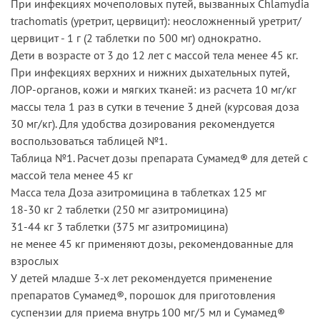
При инфекциях мочеполовых путей, вызванных Chlamydia
trachomatis (уретрит, цервицит): неосложненный уретрит/
цервицит - 1 г (2 таблетки по 500 мг) однократно.
Дети в возрасте от 3 до 12 лет с массой тела менее 45 кг.
При инфекциях верхних и нижних дыхательных путей,
ЛОР-органов, кожи и мягких тканей: из расчета 10 мг/кг
массы тела 1 раз в сутки в течение 3 дней (курсовая доза
30 мг/кг). Для удобства дозирования рекомендуется
воспользоваться таблицей №1.
Таблица №1. Расчет дозы препарата Сумамед® для детей с
массой тела менее 45 кг
Масса тела Доза азитромицина в таблетках 125 мг
18-30 кг 2 таблетки (250 мг азитромицина)
31-44 кг 3 таблетки (375 мг азитромицина)
не менее 45 кг применяют дозы, рекомендованные для
взрослых
У детей младше 3-х лет рекомендуется применение
препаратов Сумамед®, порошок для приготовления
суспензии для приема внутрь 100 мг/5 мл и Сумамед®