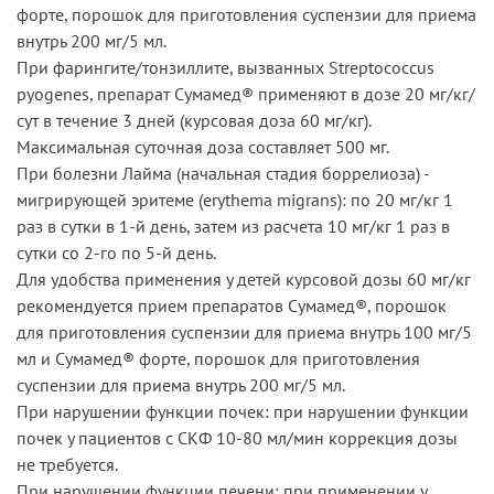
форте, порошок для приготовления суспензии для приема
внутрь 200 мг/5 мл.
При фарингите/тонзиллите, вызванных Streptococcus
pyogenes, препарат Сумамед® применяют в дозе 20 мг/кг/
сут в течение 3 дней (курсовая доза 60 мг/кг).
Максимальная суточная доза составляет 500 мг.
При болезни Лайма (начальная стадия боррелиоза) -
мигрирующей эритеме (erythema migrans): по 20 мг/кг 1
раз в сутки в 1-й день, затем из расчета 10 мг/кг 1 раз в
сутки со 2-го по 5-й день.
Для удобства применения у детей курсовой дозы 60 мг/кг
рекомендуется прием препаратов Сумамед®, порошок
для приготовления суспензии для приема внутрь 100 мг/5
мл и Сумамед® форте, порошок для приготовления
суспензии для приема внутрь 200 мг/5 мл.
При нарушении функции почек: при нарушении функции
почек у пациентов с СКФ 10-80 мл/мин коррекция дозы
не требуется.
При нарушении функции печени: при применении у