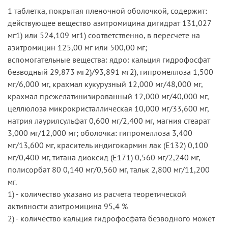
1 таблетка, покрытая пленочной оболочкой, содержит:
действующее вещество азитромицина дигидрат 131,027
мг1) или 524,109 мг1) соответственно, в пересчете на
азитромицин 125,00 мг или 500,00 мг;
вспомогательные вещества: ядро: кальция гидрофосфат
безводный 29,873 мг2)/93,891 мг2), гипромеллоза 1,500
мг/6,000 мг, крахмал кукурузный 12,000 мг/48,000 мг,
крахмал прежелатинизированный 12,000 мг/40,000 мг,
целлюлоза микрокристаллическая 10,000 мг/33,600 мг,
натрия лаурилсульфат 0,600 мг/2,400 мг, магния стеарат
3,000 мг/12,000 мг; оболочка: гипромеллоза 3,400
мг/13,600 мг, краситель индигокармин лак (Е132) 0,100
мг/0,400 мг, титана диоксид (Е171) 0,560 мг/2,240 мг,
полисорбат 80 0,140 мг/0,560 мг, тальк 2,800 мг/11,200
мг.
1) - количество указано из расчета теоретической
активности азитромицина 95,4 %
2) - количество кальция гидрофосфата безводного может