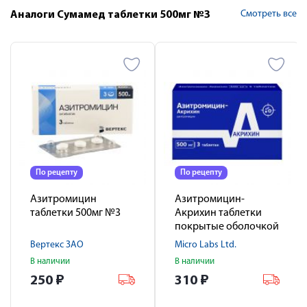
Смотреть все
Аналоги Сумамед таблетки 500мг №3
По рецепту
По рецепту
Азитромицин
Азитромицин-
таблетки 500мг №3
Акрихин таблетки
покрытые оболочкой
500мг № 3
Вертекс ЗАО
Micro Labs Ltd.
В наличии
В наличии
250
₽
310
₽