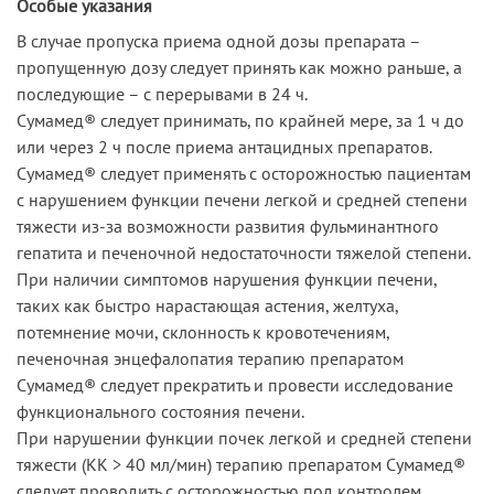
Особые указания
В случае пропуска приема одной дозы препарата –
пропущенную дозу следует принять как можно раньше, а
последующие – с перерывами в 24 ч.
Сумамед® следует принимать, по крайней мере, за 1 ч до
или через 2 ч после приема антацидных препаратов.
Сумамед® следует применять с осторожностью пациентам
с нарушением функции печени легкой и средней степени
тяжести из-за возможности развития фульминантного
гепатита и печеночной недостаточности тяжелой степени.
При наличии симптомов нарушения функции печени,
таких как быстро нарастающая астения, желтуха,
потемнение мочи, склонность к кровотечениям,
печеночная энцефалопатия терапию препаратом
Сумамед® следует прекратить и провести исследование
функционального состояния печени.
При нарушении функции почек легкой и средней степени
тяжести (КК > 40 мл/мин) терапию препаратом Сумамед®
следует проводить с осторожностью под контролем