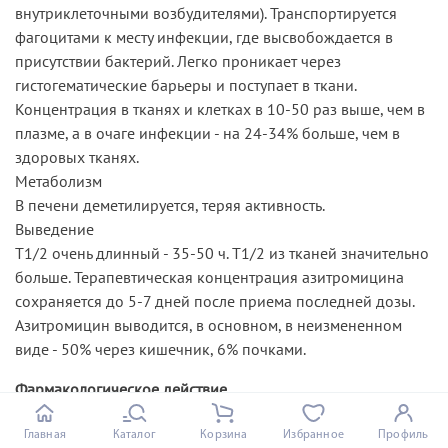
внутриклеточными возбудителями). Транспортируется
фагоцитами к месту инфекции, где высвобождается в
присутствии бактерий. Легко проникает через
гистогематические барьеры и поступает в ткани.
Концентрация в тканях и клетках в 10-50 раз выше, чем в
плазме, а в очаге инфекции - на 24-34% больше, чем в
здоровых тканях.
Метаболизм
В печени деметилируется, теряя активность.
Выведение
T1/2 очень длинный - 35-50 ч. T1/2 из тканей значительно
больше. Терапевтическая концентрация азитромицина
сохраняется до 5-7 дней после приема последней дозы.
Азитромицин выводится, в основном, в неизмененном
виде - 50% через кишечник, 6% почками.
Фармакологическое действие
Бактериостатический антибиотик группы макролидов-
Главная
Каталог
Корзина
Избранное
Профиль
азалидов. Обладает широким спектром антимикробного