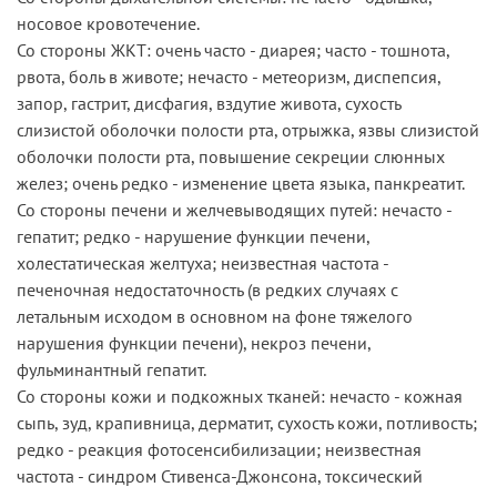
носовое кровотечение.
Со стороны ЖКТ: очень часто - диарея; часто - тошнота,
рвота, боль в животе; нечасто - метеоризм, диспепсия,
запор, гастрит, дисфагия, вздутие живота, сухость
слизистой оболочки полости рта, отрыжка, язвы слизистой
оболочки полости рта, повышение секреции слюнных
желез; очень редко - изменение цвета языка, панкреатит.
Со стороны печени и желчевыводящих путей: нечасто -
гепатит; редко - нарушение функции печени,
холестатическая желтуха; неизвестная частота -
печеночная недостаточность (в редких случаях с
летальным исходом в основном на фоне тяжелого
нарушения функции печени), некроз печени,
фульминантный гепатит.
Со стороны кожи и подкожных тканей: нечасто - кожная
сыпь, зуд, крапивница, дерматит, сухость кожи, потливость;
редко - реакция фотосенсибилизации; неизвестная
частота - синдром Стивенса-Джонсона, токсический