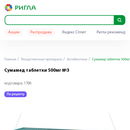
Акции
Распродажа
Яндекс Сплит
Ригла рекомендуе
Главная
Лекарственные препараты
Антибиотики
Сумамед таблетки 500м
Сумамед таблетки 500мг №3
код товара:
1766
По рецепту
П