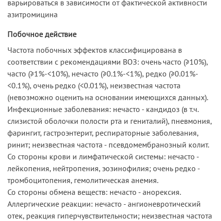
варьироваться в зависимости от фактической активности
азитромицина
Побочное действие
Частота побочных эффектов классифицирована в
соответствии с рекомендациями ВОЗ: очень часто (≥10%),
часто (≥1%-<10%), нечасто (≥0.1%-<1%), редко (≥0.01%-
<0.1%), очень редко (<0.01%), неизвестная частота
(невозможно оценить на основании имеющихся данных).
Инфекционные заболевания: нечасто - кандидоз (в т.ч.
слизистой оболочки полости рта и гениталий), пневмония,
фарингит, гастроэнтерит, респираторные заболевания,
ринит; неизвестная частота - псевдомембранозный колит.
Со стороны крови и лимфатической системы: нечасто -
лейкопения, нейтропения, эозинофилия; очень редко -
тромбоцитопения, гемолитическая анемия.
Со стороны обмена веществ: нечасто - анорексия.
Аллергические реакции: нечасто - ангионевротический
отек, реакция гиперчувствительности; неизвестная частота