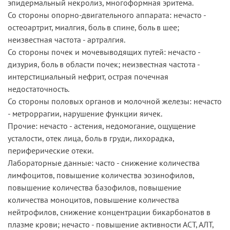
эпидермальный некролиз, многоформная эритема.
Со стороны опорно-двигательного аппарата: нечасто -
остеоартрит, миалгия, боль в спине, боль в шее;
неизвестная частота - артралгия.
Со стороны почек и мочевыводящих путей: нечасто -
дизурия, боль в области почек; неизвестная частота -
интерстициальный нефрит, острая почечная
недостаточность.
Со стороны половых органов и молочной железы: нечасто
- метроррагии, нарушение функции яичек.
Прочие: нечасто - астения, недомогание, ощущение
усталости, отек лица, боль в груди, лихорадка,
периферические отеки.
Лабораторные данные: часто - снижение количества
лимфоцитов, повышение количества эозинофилов,
повышение количества базофилов, повышение
количества моноцитов, повышение количества
нейтрофилов, снижение концентрации бикарбонатов в
плазме крови; нечасто - повышение активности АСТ, АЛТ,