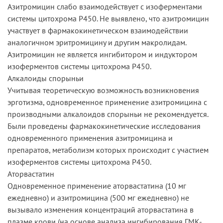
Азитромицин слабо взаимодействует с изоферментами
системы цитохрома Р450. Не выявлено, что азитромицин
участвует в фармакокинетическом взаимодействии
аналогичном эритромицину и другим макролидам.
Азитромицин не является ингибитором и индуктором
изоферментов системы цитохрома Р450.
Алкалоиды спорыньи
Учитывая теоретическую возможность возникновения
эрготизма, одновременное применение азитромицина с
производными алкалоидов спорыньи не рекомендуется.
Были проведены фармакокинетические исследования
одновременного применения азитромицина и
препаратов, метаболизм которых происходит с участием
изоферментов системы цитохрома Р450.
Аторвастатин
Одновременное применение аторвастатина (10 мг
ежедневно) и азитромицина (500 мг ежедневно) не
вызывало изменения концентраций аторвастатина в
плазме крови (на основе анализа ингибирования ГМК-