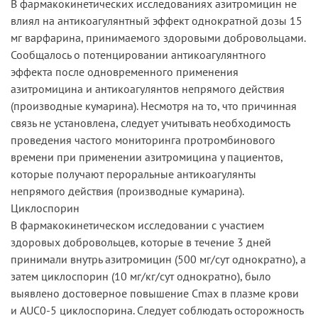
В фармакокинетических исследованиях азитромицин не
влиял на антикоагулянтный эффект однократной дозы 15
мг варфарина, принимаемого здоровыми добровольцами.
Сообщалось о потенцировании антикоагулянтного
эффекта после одновременного применения
азитромицина и антикоагулянтов непрямого действия
(производные кумарина). Несмотря на то, что причинная
связь не установлена, следует учитывать необходимость
проведения частого мониторинга протромбинового
времени при применении азитромицина у пациентов,
которые получают пероральные антикоагулянты
непрямого действия (производные кумарина).
Циклоспорин
В фармакокинетическом исследовании с участием
здоровых добровольцев, которые в течение 3 дней
принимали внутрь азитромицин (500 мг/сут однократно), а
затем циклоспорин (10 мг/кг/сут однократно), было
выявлено достоверное повышение Cmax в плазме крови
и AUC0-5 циклоспорина. Следует соблюдать осторожность