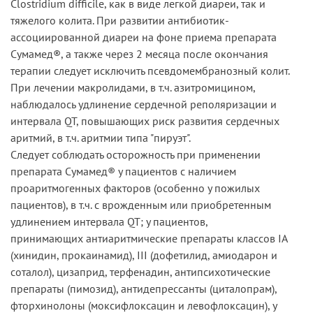
Clostridium difficile, как в виде легкой диареи, так и
тяжелого колита. При развитии антибиотик-
ассоциированной диареи на фоне приема препарата
Сумамед®, а также через 2 месяца после окончания
терапии следует исключить псевдомембранозный колит.
При лечении макролидами, в т.ч. азитромицином,
наблюдалось удлинение сердечной реполяризации и
интервала QT, повышающих риск развития сердечных
аритмий, в т.ч. аритмии типа "пируэт".
Следует соблюдать осторожность при применении
препарата Сумамед® у пациентов с наличием
проаритмогенных факторов (особенно у пожилых
пациентов), в т.ч. с врожденным или приобретенным
удлинением интервала QT; у пациентов,
принимающих антиаритмические препараты классов IA
(хинидин, прокаинамид), III (дофетилид, амиодарон и
соталол), цизаприд, терфенадин, антипсихотические
препараты (пимозид), антидепрессанты (циталопрам),
фторхинолоны (моксифлоксацин и левофлоксацин), у