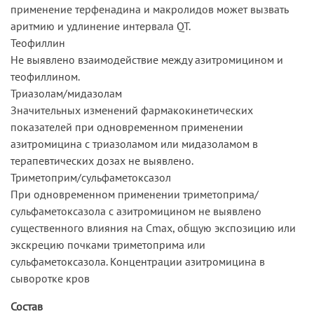
применение терфенадина и макролидов может вызвать
аритмию и удлинение интервала QT.
Теофиллин
Не выявлено взаимодействие между азитромицином и
теофиллином.
Триазолам/мидазолам
Значительных изменений фармакокинетических
показателей при одновременном применении
азитромицина с триазоламом или мидазоламом в
терапевтических дозах не выявлено.
Триметоприм/сульфаметоксазол
При одновременном применении триметоприма/
сульфаметоксазола с азитромицином не выявлено
существенного влияния на Cmax, общую экспозицию или
экскрецию почками триметоприма или
сульфаметоксазола. Концентрации азитромицина в
сыворотке кров
Состав