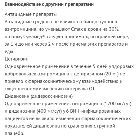
Взаимодействие с другими препаратами
Антацидные препараты
Антацидные средства не влияют на биодоступность
азитромицина, но уменьшают Cmax в крови на 30%,
поэтому Сумамед® следует принимать, по крайней мере,
за 1 ч до или через 2 ч после приема этих препаратов и
еды.
Цетиризин
Одновременное применение в течение 5 дней у здоровых
добровольцев азитромицина с цетиризином (20 мг) не
привело к фармакокинетическому взаимодействию и
существенному изменению интервала QT.
Диданозин (дидезоксиинозин)
Одновременное применение азитромицина (1200 мг/сут)
и диданозина (400 мг/сут) у 6 ВИЧ-инфицированных
пациентов не выявило изменений фармакокинетических
показателей диданозина по сравнению с группой
плацебо.