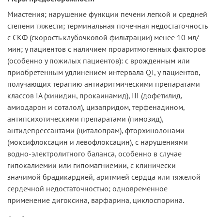
Миастения; нарушение функции печени легкой и средней
степени тяжести; терминальная почечная недостаточность
с СКФ (скорость клубочковой фильтрации) менее 10 мл/
мин; у пациентов с наличием проаритмогенных факторов
(особенно у пожилых пациентов): с врожденным или
приобретенным удлинением интервала QT, у пациентов,
получающих терапию антиаритмическими препаратами
классов IA (хинидин, прокаинамид), III (дофетилид,
амиодарон и соталол), цизапридом, терфенадином,
антипсихотическими препаратами (пимозид),
антидепрессантами (циталопрам), фторхинолонами
(моксифлоксацин и левофлоксацин), с нарушениями
водно-электролитного баланса, особенно в случае
гипокалиемии или гипомагниемии, с клинически
значимой брадикардией, аритмией сердца или тяжелой
сердечной недостаточностью; одновременное
применение дигоксина, варфарина, циклоспорина.