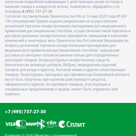
получения подробной информации о действующих ценах на товар и
наличии товара в конкретной аптеке, пожалуйста, обращайтесь по
телефону
8 (495) 737-27-30
Согласно постановлению Правительства РФ от 16 мая 2020 года № 697
"Об утверждении Правил выдачи разрешения на осуществление
розничной торговли лекарственными препаратами для медицинского
применения дистанционным способом, осуществления такой торговли и
доставки указанных лекарственных препаратов гражданам и внесении
изменений в некоторые акты Правительства Российской Федерации по
вопросу розничной торговли лекарственными препаратами для
медицинского применения дистанционным способом", курьерская
доставка из интернет-аптеки возможна только для определённых
категорий товаров: безрецептурных лекарственных средств,
биологически активных добавок (БАДов), медицинских изделий,
товаров для ухода и красоты, бытовой химии и других сопутствующих
товаров. Рецептурные препараты доставляются до ближайшей аптеки и
могут быть получены при наличии действующего рецепта,
оформленного врачом. Ассортимент товаров, участвующих в
специальных предложениях и акциях, может быть ограничен или
изменен
+7 (495) 737-27-30
Копирайт: © 2026 Общество с ограниченной