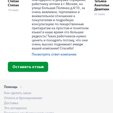
благодарность девушке Серафиме,
Степан
Татьяна
работнику аптеки в г. Москве, на
Степан
Анатольевн
улице Большая Полянка д.4/10 , за
Девяткина
10 июля
очень вежливое, терпеливое и
07 июля
внимательное отношение к
покупателям и подробную
консультацию по лекарственным
препаратам на простом и понятном
языке! в наше время это большая
редкость! Таких работников нужно
ценить и поощрять потому, что они
очень высоко поднимают имидж
вашей компании! Спасибо!
Посмотреть ответ компании
Оставить отзыв
Помощь
Как сделать заказ
Оплата и бронирование
Доставка
Это интересно