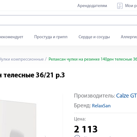
Арендодателям
Мои р
рекомендует
Простуда и грипп
Сердце и сосуды
Аллерги
Чулки компрессионные
Релаксан чулки на резинке 140ден телесные 36
 телесные 36/21 р.3
Производитель:
Calze GT
Яндекс Сплит
Бренд:
RelaxSan
Цена:
2 113