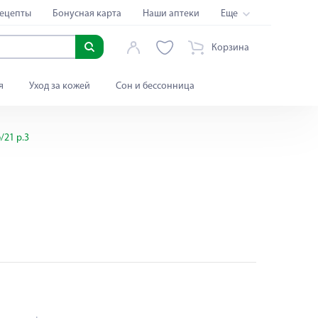
ецепты
Бонусная карта
Наши аптеки
Еще
Корзина
я
Уход за кожей
Сон и бессонница
/21 р.3
Яндекс Сплит