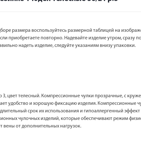
оре размера воспользуйтесь размерной таблицей на изображен
если приобретаете повторно. Надевайте изделие утром, сразу п
авильно надеть изделие, следуйте указаниям внизу упаковки.
размер 3, цвет телесный. Компрессионные чулки прозрачные, с к
ает удобство и хорошую фиксацию изделия. Компрессионные чу
длительный срок их использования и гипоаллергенный эффект п
сионных чулочных изделий, которые обеспечивают режим физио
т вены от дополнительных нагрузок.