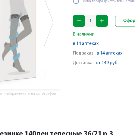
Цена товара действительна тол
Офор
В наличии
в 14 аптеках
Под заказ:
в 14 аптеках
Доставка:
от 149 руб
 от изображённого на фотографии
езинке 140ден телесные 36/21 р.3