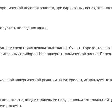
хронической недостаточности, при варикозных венах, отечнос
опускать попадания влаги.
ованием средств для деликатных тканей. Сушить горизонтальн
опительных приборов. Не подвергать химической чистке. Пере
уальной аллергической реакции на материалы, используемые в
я ночного сна, людям с тяжелыми нарушениями артериальной 
ичии экземы.