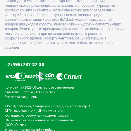
вопросу розничной торговли лекарственными препаратами для
медицинского применения дистанционным способом", курьерская
доставка из интернет-аптеки возможна только для определённых
категорий товаров: безрецептурных лекарственных средств,
биологически активных добавок (БАДов), медицинских изделий,
товаров для ухода и красоты, бытовой химии и других сопутствующих
товаров. Рецептурные препараты доставляются до ближайшей аптеки и
могут быть получены при наличии действующего рецепта,
оформленного врачом. Ассортимент товаров, участвующих в
специальных предложениях и акциях, может быть ограничен или
изменен
+7 (495) 737-27-30
Копирайт: © 2026 Общество с ограниченной
ответственностью (ООО) «Ригла»
Все права защищены
115201, г. Москва, Каширское шоссе, д. 22, корп. 4, стр. 1
ОГРН 1027700271290; ИНН 7724211288
Юр. лицо, которому принадлежит домен:
Общество с ограниченной ответственностью
(ООО) «Ригла»
Электронная почта:
info@rigla.ru