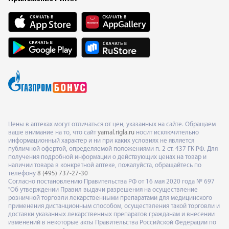
Цены в аптеках могут отличаться от цен, указанных на сайте. Обращаем
ваше внимание на то, что сайт
yamal.rigla.ru
носит исключительно
информационный характер и ни при каких условиях не является
публичной офертой, определяемой положениями п. 2 ст. 437 ГК РФ. Для
получения подробной информации о действующих ценах на товар и
наличии товара в конкретной аптеке, пожалуйста, обращайтесь по
телефону
8 (495) 737-27-30
Согласно постановлению Правительства РФ от 16 мая 2020 года № 697
"Об утверждении Правил выдачи разрешения на осуществление
розничной торговли лекарственными препаратами для медицинского
применения дистанционным способом, осуществления такой торговли и
доставки указанных лекарственных препаратов гражданам и внесении
изменений в некоторые акты Правительства Российской Федерации по