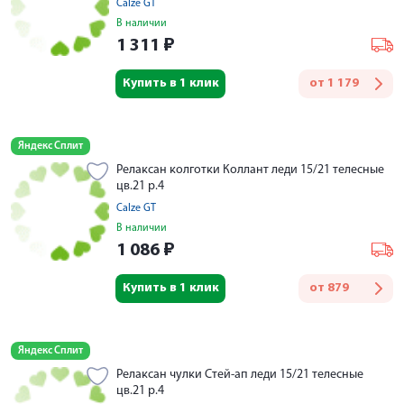
Calze GT
В наличии
1 311
₽
Купить в 1 клик
от
1 179
Яндекс Сплит
Релаксан колготки Коллант леди 15/21 телесные
цв.21 р.4
Calze GT
В наличии
1 086
₽
Купить в 1 клик
от
879
Яндекс Сплит
Релаксан чулки Стей-ап леди 15/21 телесные
цв.21 р.4