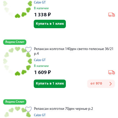
Calze GT
В наличии
1 338
₽
Купить в 1 клик
Яндекс Сплит
Релаксан колготки 140ден светло-телесные 36/21
р.4
Calze GT
В наличии
1 609
₽
Купить в 1 клик
от
970
Яндекс Сплит
Релаксан колготки 70ден черные р.2
Calze GT