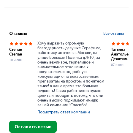
Все отзывы
Отзывы
Хочу выразить огромную
благодарность девушке Серафиме,
Степан
Татьяна
работнику аптеки в г. Москве, на
Степан
Анатольевн
улице Большая Полянка д.4/10 , за
Девяткина
10 июля
очень вежливое, терпеливое и
07 июля
внимательное отношение к
покупателям и подробную
консультацию по лекарственным
препаратам на простом и понятном
языке! в наше время это большая
редкость! Таких работников нужно
ценить и поощрять потому, что они
очень высоко поднимают имидж
вашей компании! Спасибо!
Посмотреть ответ компании
Оставить отзыв