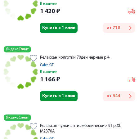
В наличии
1 420
₽
Купить в 1 клик
от
710
Яндекс Сплит
Релаксан колготки 70ден черные р.4
Calze GT
В наличии
1 166
₽
Купить в 1 клик
от
944
Яндекс Сплит
Релаксан чулки антиэмболические К1 р.XL
M2370A