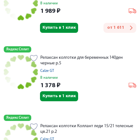
В наличии
1 989
₽
Купить в 1 клик
от
1 611
Яндекс Сплит
Релаксан колготки для беременных 140ден
черные р.5
Calze GT
В наличии
1 378
₽
Купить в 1 клик
Яндекс Сплит
Релаксан колготки Коллант леди 15/21 телесные
цв.21 р.2
Calze GT