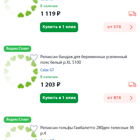
В наличии
1 119
₽
Купить в 1 клик
от
576
Яндекс Сплит
Релаксан бандаж для беременных усиленный
пояс белый р.XL 5100
Calze GT
В наличии
1 203
₽
Купить в 1 клик
от
876
Яндекс Сплит
Релаксан гольфы Гамбалетто 280ден телесные 36
р.4