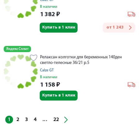
Calze GT
В наличии
1 382
₽
Купить в 1 клик
от
1 243
Яндекс Сплит
Релаксан колготки для беременных 140ден
светло-телесные 36/21 р.5
Calze GT
В наличии
1 158
₽
Купить в 1 клик
...
1
2
3
4
22