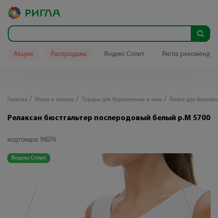
Акции
Распродажа
Яндекс Сплит
Ригла рекомендуе
Главная
Мама и малыш
Товары для беременных и мам
Белье для береме
Релаксан бюстгальтер послеродовый белый р.M 5700
код товара:
96076
Яндекс Сплит
Я