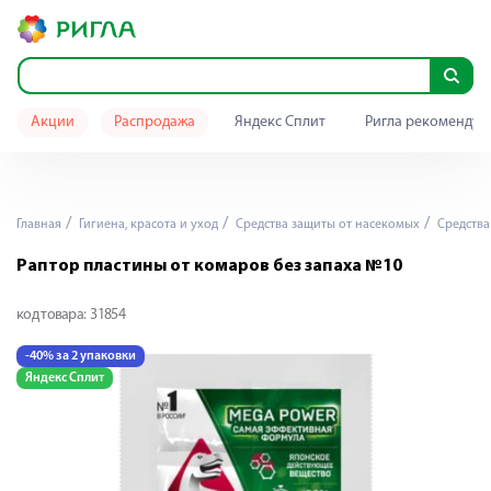
Акции
Распродажа
Яндекс Сплит
Ригла рекомендуе
Главная
Гигиена, красота и уход
Средства защиты от насекомых
Средства
Раптор пластины от комаров без запаха №10
код товара:
31854
-40% за 2 упаковки
Яндекс Сплит