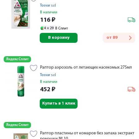
Tosvar s.r.l
В наличии
116
₽
4 ×
29
В Сплит
В корзину
от
89
Яндекс Сплит
Раптор аэрозоль от летающих насекомых 275мл
Tosvar s.r.l
В наличии
452
₽
Купить в 1 клик
Яндекс Сплит
Раптор пластины от комаров без запаха экстракт
ромашки № 10