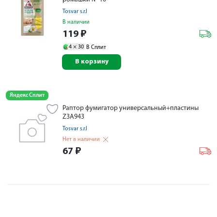
Tosvar s.r.l
В наличии
119
₽
4 ×
30
В Сплит
В корзину
Яндекс Сплит
Раптор фумигатор универсальный+пластины
Z3A943
Tosvar s.r.l
Нет в наличии
67
₽