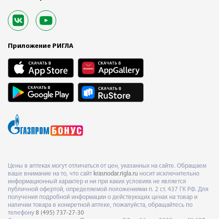
Приложение РИГЛА
Цены в аптеках могут отличаться от цен, указанных на сайте. Обращаем
ваше внимание на то, что сайт
krasnodar.rigla.ru
носит исключительно
информационный характер и ни при каких условиях не является
публичной офертой, определяемой положениями п. 2 ст. 437 ГК РФ. Для
получения подробной информации о действующих ценах на товар и
наличии товара в конкретной аптеке, пожалуйста, обращайтесь по
телефону
8 (495) 737-27-30