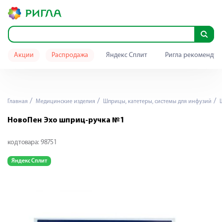
Акции
Распродажа
Яндекс Сплит
Ригла рекомендуе
Главная
Медицинские изделия
Шприцы, катетеры, системы для инфузий
Ш
НовоПен Эхо шприц-ручка №1
код товара:
98751
Яндекс Сплит