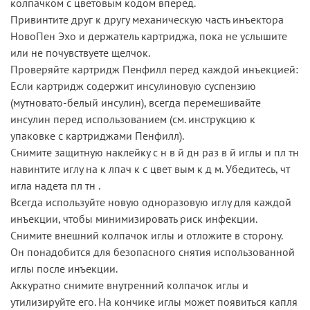
колпачком с цветовым кодом вперед.
Привинтите друг к другу механическую часть инъектора
НовоПен Эхо и держатель картриджа, пока не услышите
или не почувствуете щелчок.
Проверяйте картридж Пенфилл перед каждой инъекцией:
Если картридж содержит инсулиновую суспензию
(мутновато-белый инсулин), всегда перемешивайте
инсулин перед использованием (см. инструкцию к
упаковке с картриджами Пенфилл).
Снимите защитную наклейку с н в й дн раз в й иглы и пл тн
навинтите иглу на к лпач к с цвет вым к д м. Убедитесь, чт
игла надета пл тн .
Всегда используйте новую одноразовую иглу для каждой
инъекции, чтобы минимизировать риск инфекции.
Снимите внешний колпачок иглы и отложите в сторону.
Он понадобится для безопасного снятия использованной
иглы после инъекции.
Аккуратно снимите внутренний колпачок иглы и
утилизируйте его. На кончике иглы может появиться капля