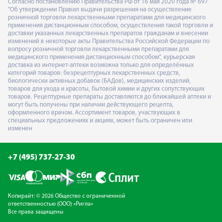
Согласно постановлению Правительства РФ от 16 мая 2020 года № 697
"Об утверждении Правил выдачи разрешения на осуществление
розничной торговли лекарственными препаратами для медицинского
применения дистанционным способом, осуществления такой торговли и
доставки указанных лекарственных препаратов гражданам и внесении
изменений в некоторые акты Правительства Российской Федерации по
вопросу розничной торговли лекарственными препаратами для
медицинского применения дистанционным способом", курьерская
доставка из интернет-аптеки возможна только для определённых
категорий товаров: безрецептурных лекарственных средств,
биологически активных добавок (БАДов), медицинских изделий,
товаров для ухода и красоты, бытовой химии и других сопутствующих
товаров. Рецептурные препараты доставляются до ближайшей аптеки и
могут быть получены при наличии действующего рецепта,
оформленного врачом. Ассортимент товаров, участвующих в
специальных предложениях и акциях, может быть ограничен или
изменен
+7 (495) 737-27-30
Копирайт: © 2026 Общество с ограниченной
ответственностью (ООО) «Ригла»
Все права защищены